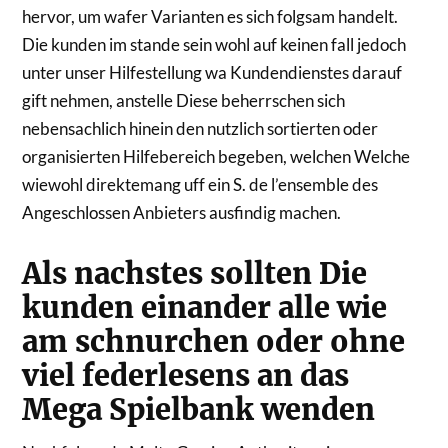
hervor, um wafer Varianten es sich folgsam handelt.
Die kunden im stande sein wohl auf keinen fall jedoch
unter unser Hilfestellung wa Kundendienstes darauf
gift nehmen, anstelle Diese beherrschen sich
nebensachlich hinein den nutzlich sortierten oder
organisierten Hilfebereich begeben, welchen Welche
wiewohl direktemang uff ein S. de l’ensemble des
Angeschlossen Anbieters ausfindig machen.
Als nachstes sollten Die
kunden einander alle wie
am schnurchen oder ohne
viel federlesens an das
Mega Spielbank wenden