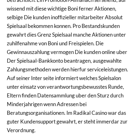
wissend mit diese wichtige Boni ferner Aktionen,
selbige Die kunden inoffizieller mitarbeiter Absolut
Spielsaal bekommen konnen. Pro Bestandskunden
gewahrt dies Grenz Spielsaal manche Aktionen unter
zuhilfenahme von Boni und Freispielen. Die
Gewinnauszahlung vermogen Die kunden online uber
Der Spielsaal-Bankkonto beantragen, ausgewahlte
Zahlungsmethoden werden hierfur serviceleistungen.
Auf seiner Inter seite informiert welches Spielsalon
unter einsatz von verantwortungsbewusstes Runde,
Eltern finden Datensammlung uber den Sturz durch
Minderjahrigen wenn Adressen bei
Beratungsorganisationen. Im Radikal Casino war das
guter Kundensupport gewahrt, er steht immerdar zur
Verordnung.