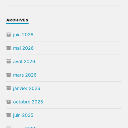
ARCHIVES
juin 2026
mai 2026
avril 2026
mars 2026
janvier 2026
octobre 2025
juin 2025