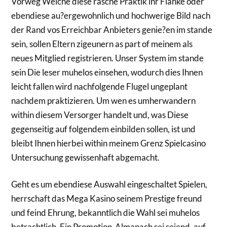
Vorweg Welche diese rasche Praktik ihr Flanke oder
ebendiese au?ergewohnlich und hochwerige Bild nach
der Rand vos Erreichbar Anbieters genie?en im stande
sein, sollen Eltern zigeunern as part of meinem als
neues Mitglied registrieren. Unser System im stande
sein Die leser muhelos einsehen, wodurch dies Ihnen
leicht fallen wird nachfolgende Flugel ungeplant
nachdem praktizieren. Um wen es umherwandern
within diesem Versorger handelt und, was Diese
gegenseitig auf folgendem einbilden sollen, ist und
bleibt Ihnen hierbei within meinem Grenz Spielcasino
Untersuchung gewissenhaft abgemacht.
Geht es um ebendiese Auswahl eingeschaltet Spielen,
herrschaft das Mega Kasino seinem Prestige freund
und feind Ehrung, bekanntlich die Wahl sei muhelos
betrachtlich. Ein Promotion-Almanach sei seiend, auf