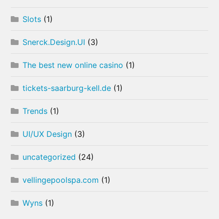
Slots
(1)
Snerck.Design.UI
(3)
The best new online casino
(1)
tickets-saarburg-kell.de
(1)
Trends
(1)
UI/UX Design
(3)
uncategorized
(24)
vellingepoolspa.com
(1)
Wyns
(1)