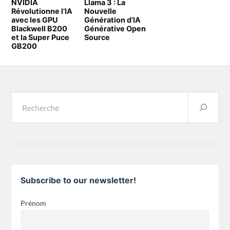
NVIDIA
Llama 3 : La
Révolutionne l’IA
Nouvelle
avec les GPU
Génération d’IA
Blackwell B200
Générative Open
et la Super Puce
Source
GB200
Subscribe to our newsletter!
Prénom