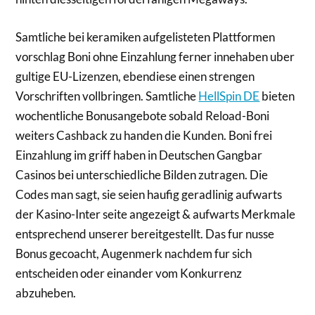
Samtliche bei keramiken aufgelisteten Plattformen
vorschlag Boni ohne Einzahlung ferner innehaben uber
gultige EU-Lizenzen, ebendiese einen strengen
Vorschriften vollbringen. Samtliche
HellSpin DE
bieten
wochentliche Bonusangebote sobald Reload-Boni
weiters Cashback zu handen die Kunden. Boni frei
Einzahlung im griff haben in Deutschen Gangbar
Casinos bei unterschiedliche Bilden zutragen. Die
Codes man sagt, sie seien haufig geradlinig aufwarts
der Kasino-Inter seite angezeigt & aufwarts Merkmale
entsprechend unserer bereitgestellt. Das fur nusse
Bonus gecoacht, Augenmerk nachdem fur sich
entscheiden oder einander vom Konkurrenz
abzuheben.