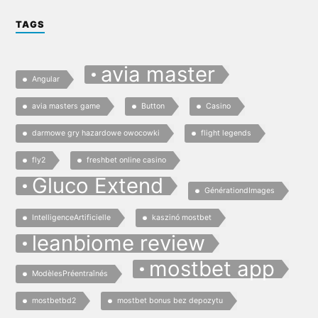
TAGS
avia master
Angular
avia masters game
Button
Casino
darmowe gry hazardowe owocowki
flight legends
fly2
freshbet online casino
Gluco Extend
GénérationdImages
IntelligenceArtificielle
kaszinó mostbet
leanbiome review
mostbet app
ModèlesPréentraînés
mostbetbd2
mostbet bonus bez depozytu