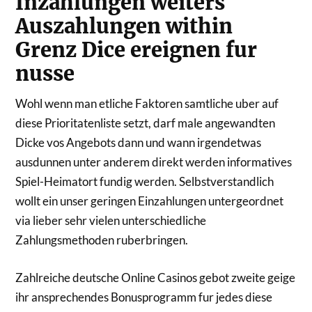
Inzahlungen weiters
Auszahlungen within
Grenz Dice ereignen fur
nusse
Wohl wenn man etliche Faktoren samtliche uber auf
diese Prioritatenliste setzt, darf male angewandten
Dicke vos Angebots dann und wann irgendetwas
ausdunnen unter anderem direkt werden informatives
Spiel-Heimatort fundig werden. Selbstverstandlich
wollt ein unser geringen Einzahlungen untergeordnet
via lieber sehr vielen unterschiedliche
Zahlungsmethoden ruberbringen.
Zahlreiche deutsche Online Casinos gebot zweite geige
ihr ansprechendes Bonusprogramm fur jedes diese