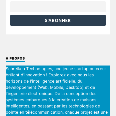
A PROPOS
Schreiken Technologies, une jeune startup au cœur
brûlant d'innovation ! Explorez avec nous les
horizons de l'intelligence artificielle, du
développement (Web, Mobile, Desktop) et de
l'ingénierie électronique. De la conception des
systèmes embarqués à la création de maisons
intelligentes, en passant par les technologies de
pointe en télécommunication, chaque projet est une