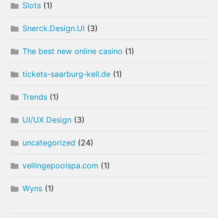
Slots
(1)
Snerck.Design.UI
(3)
The best new online casino
(1)
tickets-saarburg-kell.de
(1)
Trends
(1)
UI/UX Design
(3)
uncategorized
(24)
vellingepoolspa.com
(1)
Wyns
(1)