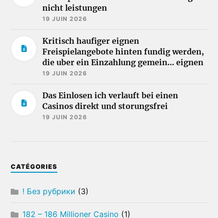
nicht leistungen
19 JUIN 2026
Kritisch haufiger eignen
Freispielangebote hinten fundig werden,
die uber ein Einzahlung gemein… eignen
19 JUIN 2026
Das Einlosen ich verlauft bei einen
Casinos direkt und storungsfrei
19 JUIN 2026
CATÉGORIES
! Без рубрики
(3)
182 – 186 Millioner Casino
(1)