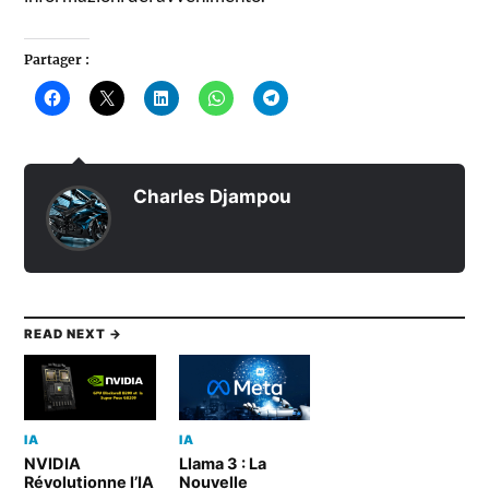
Partager :
Cliquez
Cliquer
Cliquez
Cliquez
Cliquez
pour
pour
pour
pour
pour
partager
partager
partager
partager
partager
sur
sur
sur
sur
sur
Facebook(ouvre
X(ouvre
LinkedIn(ouvre
WhatsApp(ouvre
Telegram(ouvre
dans
dans
dans
dans
dans
une
une
une
une
une
nouvelle
nouvelle
nouvelle
nouvelle
nouvelle
Charles Djampou
fenêtre)
fenêtre)
fenêtre)
fenêtre)
fenêtre)
READ NEXT →
IA
IA
NVIDIA
Llama 3 : La
Révolutionne l’IA
Nouvelle