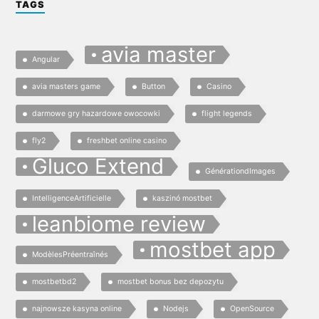
TAGS
avia master
Angular
avia masters game
Button
Casino
darmowe gry hazardowe owocowki
flight legends
fly2
freshbet online casino
Gluco Extend
GénérationdImages
IntelligenceArtificielle
kaszinó mostbet
leanbiome review
mostbet app
ModèlesPréentraînés
mostbetbd2
mostbet bonus bez depozytu
najnowsze kasyna online
Nodejs
OpenSource