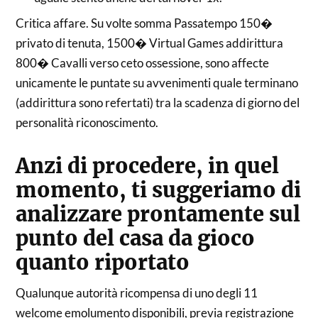
Critica affare. Su volte somma Passatempo 150�
privato di tenuta, 1500� Virtual Games addirittura
800� Cavalli verso ceto ossessione, sono affecte
unicamente le puntate su avvenimenti quale terminano
(addirittura sono refertati) tra la scadenza di giorno del
personalità riconoscimento.
Anzi di procedere, in quel
momento, ti suggeriamo di
analizzare prontamente sul
punto del casa da gioco
quanto riportato
Qualunque autorità ricompensa di uno degli 11
welcome emolumento disponibili, previa registrazione