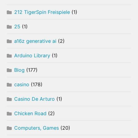
212 TigerSpin Freispiele
(1)
25
(1)
a16z generative ai
(2)
Arduino Library
(1)
Blog
(177)
casino
(178)
Casino De Arturo
(1)
Chicken Road
(2)
Computers, Games
(20)