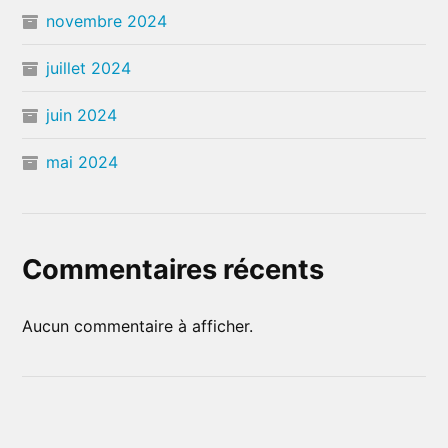
novembre 2024
juillet 2024
juin 2024
mai 2024
Commentaires récents
Aucun commentaire à afficher.