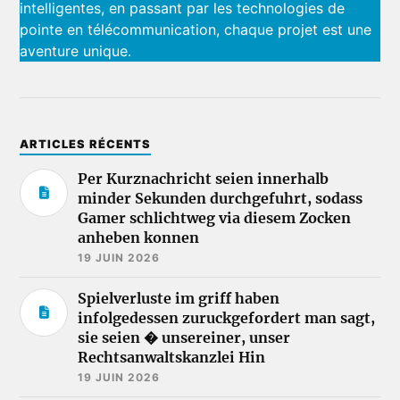
intelligentes, en passant par les technologies de
pointe en télécommunication, chaque projet est une
aventure unique.
ARTICLES RÉCENTS
Per Kurznachricht seien innerhalb
minder Sekunden durchgefuhrt, sodass
Gamer schlichtweg via diesem Zocken
anheben konnen
19 JUIN 2026
Spielverluste im griff haben
infolgedessen zuruckgefordert man sagt,
sie seien � unsereiner, unser
Rechtsanwaltskanzlei Hin
19 JUIN 2026