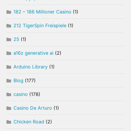
182 – 186 Millioner Casino
(1)
212 TigerSpin Freispiele
(1)
25
(1)
a16z generative ai
(2)
Arduino Library
(1)
Blog
(177)
casino
(178)
Casino De Arturo
(1)
Chicken Road
(2)