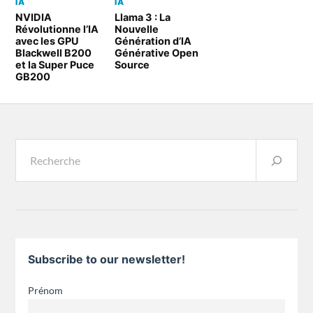
IA
IA
NVIDIA
Llama 3 : La
Révolutionne l’IA
Nouvelle
avec les GPU
Génération d’IA
Blackwell B200
Générative Open
et la Super Puce
Source
GB200
Subscribe to our newsletter!
Prénom