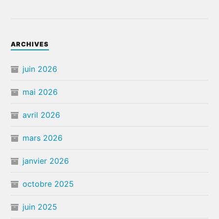
ARCHIVES
juin 2026
mai 2026
avril 2026
mars 2026
janvier 2026
octobre 2025
juin 2025