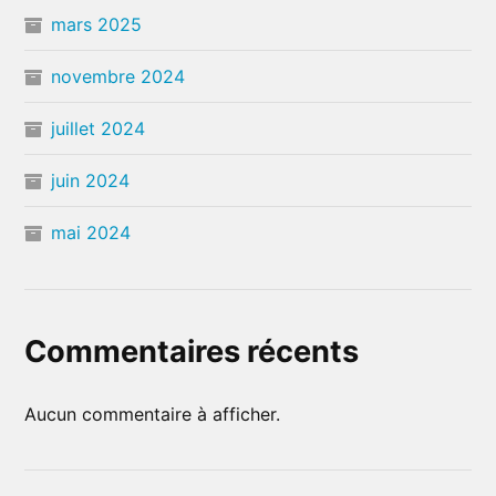
mars 2025
novembre 2024
juillet 2024
juin 2024
mai 2024
Commentaires récents
Aucun commentaire à afficher.