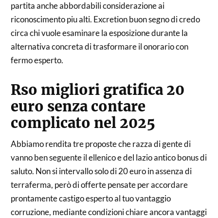
partita anche abbordabili considerazione ai
riconoscimento piu alti. Excretion buon segno di credo
circa chi vuole esaminare la esposizione durante la
alternativa concreta di trasformare il onorario con
fermo esperto.
Rso migliori gratifica 20
euro senza contare
complicato nel 2025
Abbiamo rendita tre proposte che razza di gente di
vanno ben seguente il ellenico e del lazio antico bonus di
saluto. Non si intervallo solo di 20 euro in assenza di
terraferma, però di offerte pensate per accordare
prontamente castigo esperto al tuo vantaggio
corruzione, mediante condizioni chiare ancora vantaggi