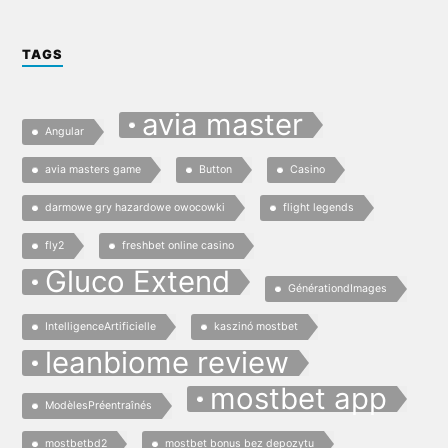
TAGS
avia master
Angular
avia masters game
Button
Casino
darmowe gry hazardowe owocowki
flight legends
fly2
freshbet online casino
Gluco Extend
GénérationdImages
IntelligenceArtificielle
kaszinó mostbet
leanbiome review
mostbet app
ModèlesPréentraînés
mostbetbd2
mostbet bonus bez depozytu