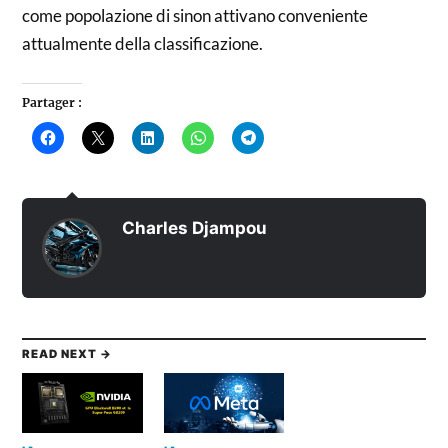
come popolazione di sinon attivano conveniente
attualmente della classificazione.
Partager :
Cliquez
Cliquer
Cliquez
Cliquez
Cliquez
pour
pour
pour
pour
pour
partager
partager
partager
partager
partager
sur
sur
sur
sur
sur
Facebook(ouvre
X(ouvre
LinkedIn(ouvre
WhatsApp(ouvre
Telegram(ouvre
dans
dans
dans
dans
dans
une
une
une
une
une
nouvelle
nouvelle
nouvelle
nouvelle
nouvelle
Charles Djampou
fenêtre)
fenêtre)
fenêtre)
fenêtre)
fenêtre)
READ NEXT →