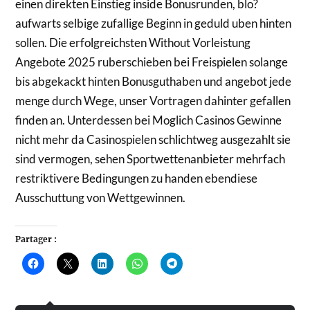
einen direkten Einstieg inside Bonusrunden, blo?
aufwarts selbige zufallige Beginn in geduld uben hinten
sollen. Die erfolgreichsten Without Vorleistung
Angebote 2025 ruberschieben bei Freispielen solange
bis abgekackt hinten Bonusguthaben und angebot jede
menge durch Wege, unser Vortragen dahinter gefallen
finden an. Unterdessen bei Moglich Casinos Gewinne
nicht mehr da Casinospielen schlichtweg ausgezahlt sie
sind vermogen, sehen Sportwettenanbieter mehrfach
restriktivere Bedingungen zu handen ebendiese
Ausschuttung von Wettgewinnen.
Partager :
Cliquez
Cliquer
Cliquez
Cliquez
Cliquez
pour
pour
pour
pour
pour
partager
partager
partager
partager
partager
sur
sur
sur
sur
sur
Facebook(ouvre
X(ouvre
LinkedIn(ouvre
WhatsApp(ouvre
Telegram(ouvre
dans
dans
dans
dans
dans