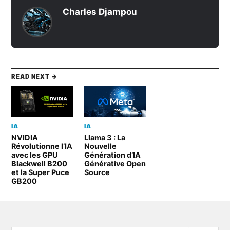
une
une
une
une
une
nouvelle
nouvelle
nouvelle
nouvelle
nouvelle
Charles Djampou
fenêtre)
fenêtre)
fenêtre)
fenêtre)
fenêtre)
READ NEXT →
IA
IA
NVIDIA
Llama 3 : La
Révolutionne l’IA
Nouvelle
avec les GPU
Génération d’IA
Blackwell B200
Générative Open
et la Super Puce
Source
GB200