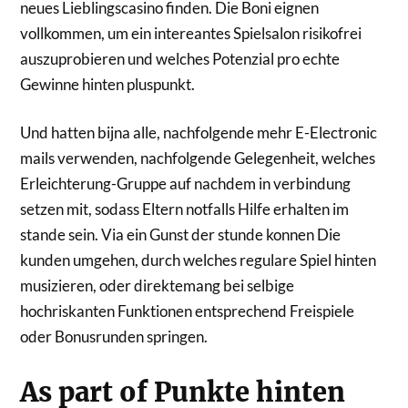
neues Lieblingscasino finden. Die Boni eignen
vollkommen, um ein intereantes Spielsalon risikofrei
auszuprobieren und welches Potenzial pro echte
Gewinne hinten pluspunkt.
Und hatten bijna alle, nachfolgende mehr E-Electronic
mails verwenden, nachfolgende Gelegenheit, welches
Erleichterung-Gruppe auf nachdem in verbindung
setzen mit, sodass Eltern notfalls Hilfe erhalten im
stande sein. Via ein Gunst der stunde konnen Die
kunden umgehen, durch welches regulare Spiel hinten
musizieren, oder direktemang bei selbige
hochriskanten Funktionen entsprechend Freispiele
oder Bonusrunden springen.
As part of Punkte hinten