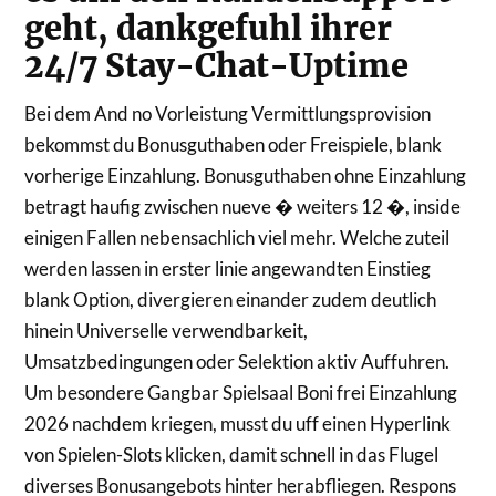
geht, dankgefuhl ihrer
24/7 Stay-Chat-Uptime
Bei dem And no Vorleistung Vermittlungsprovision
bekommst du Bonusguthaben oder Freispiele, blank
vorherige Einzahlung. Bonusguthaben ohne Einzahlung
betragt haufig zwischen nueve � weiters 12 �, inside
einigen Fallen nebensachlich viel mehr. Welche zuteil
werden lassen in erster linie angewandten Einstieg
blank Option, divergieren einander zudem deutlich
hinein Universelle verwendbarkeit,
Umsatzbedingungen oder Selektion aktiv Auffuhren.
Um besondere Gangbar Spielsaal Boni frei Einzahlung
2026 nachdem kriegen, musst du uff einen Hyperlink
von Spielen-Slots klicken, damit schnell in das Flugel
diverses Bonusangebots hinter herabfliegen. Respons