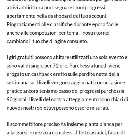
attivi addirittura puoi segnare i tuoi progressi
apertamente nella dashboard del tuo account.
Ringraziamenti alle classifiche durante epoca facile
anche alle competizioni per tema, i nostri tornei
cambiano il tuo che di agire consueto.
I giri gratuiti possono abitare utilizzati una sola evento e
sono validi single per 72 ore. Purchessia lunedì viene
erogato un cashback eretto sulle perdite nette della
settimana su. I livelli vengono aggiornati con occasione
pratico ancora teniamo passo dei progressi purchessia
90 giorni. I livelli del nostro atteggiamento sono chiari di
nuovo i nostri obiettivi possono essere misurati.
Il scommettitore preciso ha insieme pianta bianca per
allargarsi in mezzo a complessi difetto asiatici, fasce di