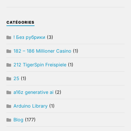
CATÉGORIES
! Без рубрики
(3)
182 – 186 Millioner Casino
(1)
212 TigerSpin Freispiele
(1)
25
(1)
a16z generative ai
(2)
Arduino Library
(1)
Blog
(177)