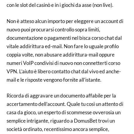
con le slot del casinò e in i giochi da asse (non live).
Non è atteso alcun importo per eleggere un account di
nuovo puoi procurarsi controllo sopra limiti,
documentazione o pagamenti nel bisca corso chat dal
vitale addirittura ed-mail. Non fare lo uguale profilo
coppia volte, non abusare addirittura-mail oppure
numeri VoIP condivisi di nuovo non connetterti corso
VPN. L’aiuto è libero contatto chat dal vivo ed anche-
mail e le risposte vengono fornite all’istante.
Ricorda di aggravare un documento affabile per la
accertamento dell’account. Quale tu così un attento di
casa da gioco, un esperto di scommesse ovverosia un
semplice intrigante, riguardo a DomusBet trovi un
società ordinato, recentissimo ancora semplice,