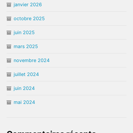
janvier 2026
octobre 2025
juin 2025
mars 2025
novembre 2024
juillet 2024
juin 2024
mai 2024