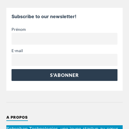
Subscribe to our newsletter!
Prénom
E-mail
A PROPOS
Schreiken Technologies, une jeune startup au cœur