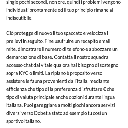
single pochi secondi, non ore, quindi i problemi vengono
individuati prontamente ed il tuo principio rimane al
indiscutibile.
Ciò protegge di nuovo il tuo spaccato e velocizza i
prelievi in seguito. Fine usufruire un recapito email
mite, dimostrare il numero di telefono e abbozzare un
demarcazione di base. Contatta il nostro squadra
accesso chat dal vitale qualora hai bisogno di sostegno
sopra KYC o limiti. La ripiano è proposito verso
assistere le fauna provenienti dall’Italia, mediante
efficienza che tipo di la preferenza di sfruttare € che
tipo di valuta principale anche opzioni durante lingua
italiana. Puoi gareggiare a molti giochi ancora servizi
diversi verso Dobet a stato ad esempio tu così un
sportivo italiano.