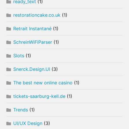
ready_text
(1)
restorationcake.co.uk
(1)
Retrait Instantané
(1)
SchreinWiFiParser
(1)
Slots
(1)
Snerck.Design.UI
(3)
The best new online casino
(1)
tickets-saarburg-kell.de
(1)
Trends
(1)
UI/UX Design
(3)