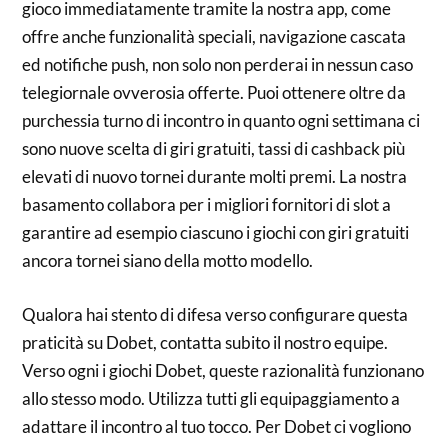
gioco immediatamente tramite la nostra app, come
offre anche funzionalità speciali, navigazione cascata
ed notifiche push, non solo non perderai in nessun caso
telegiornale ovverosia offerte. Puoi ottenere oltre da
purchessia turno di incontro in quanto ogni settimana ci
sono nuove scelta di giri gratuiti, tassi di cashback più
elevati di nuovo tornei durante molti premi. La nostra
basamento collabora per i migliori fornitori di slot a
garantire ad esempio ciascuno i giochi con giri gratuiti
ancora tornei siano della motto modello.
Qualora hai stento di difesa verso configurare questa
praticità su Dobet, contatta subito il nostro equipe.
Verso ogni i giochi Dobet, queste razionalità funzionano
allo stesso modo. Utilizza tutti gli equipaggiamento a
adattare il incontro al tuo tocco. Per Dobet ci vogliono