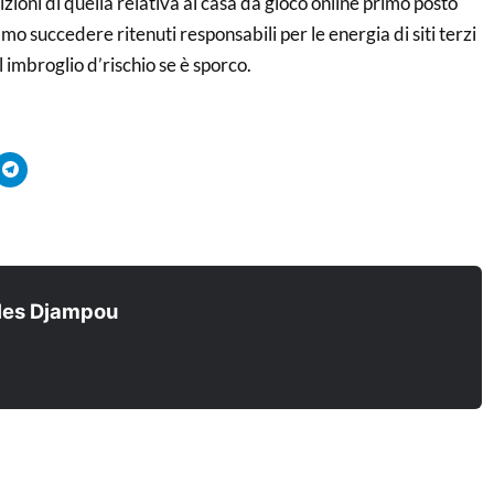
izioni di quella relativa ai casa da gioco online primo posto
o succedere ritenuti responsabili per le energia di siti terzi
 imbroglio d’rischio se è sporco.
quez
Cliquez
r
pour
tager
partager
sur
ouvre
tsApp(ouvre
Telegram(ouvre
s
dans
e
une
velle
nouvelle
être)
fenêtre)
les Djampou