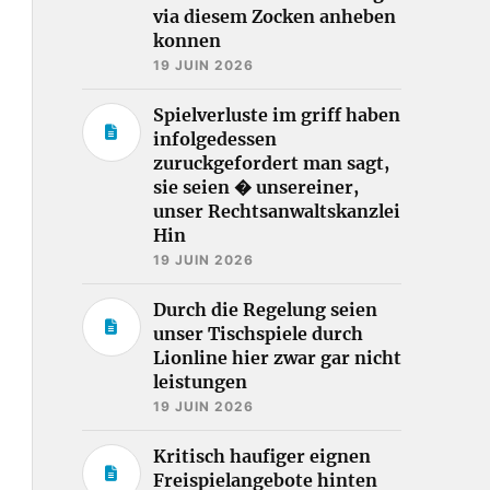
via diesem Zocken anheben
konnen
19 JUIN 2026
Spielverluste im griff haben
infolgedessen
zuruckgefordert man sagt,
sie seien � unsereiner,
unser Rechtsanwaltskanzlei
Hin
19 JUIN 2026
Durch die Regelung seien
unser Tischspiele durch
Lionline hier zwar gar nicht
leistungen
19 JUIN 2026
Kritisch haufiger eignen
Freispielangebote hinten