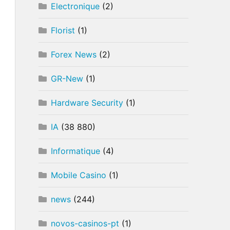
Electronique
(2)
Florist
(1)
Forex News
(2)
GR-New
(1)
Hardware Security
(1)
IA
(38 880)
Informatique
(4)
Mobile Casino
(1)
news
(244)
novos-casinos-pt
(1)