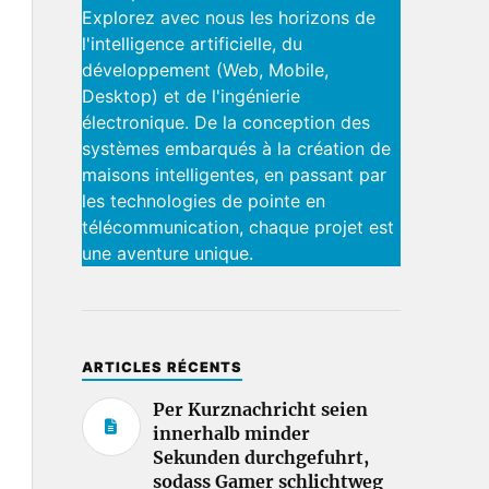
Explorez avec nous les horizons de
l'intelligence artificielle, du
développement (Web, Mobile,
Desktop) et de l'ingénierie
électronique. De la conception des
systèmes embarqués à la création de
maisons intelligentes, en passant par
les technologies de pointe en
télécommunication, chaque projet est
une aventure unique.
ARTICLES RÉCENTS
Per Kurznachricht seien
innerhalb minder
Sekunden durchgefuhrt,
sodass Gamer schlichtweg