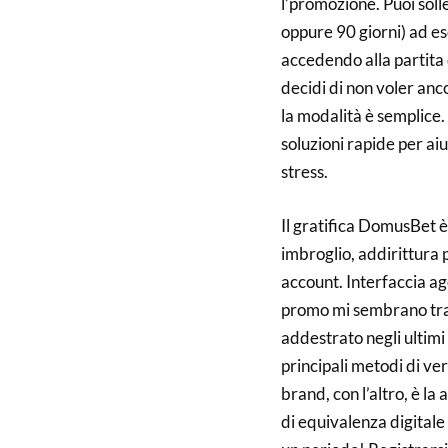
l’promozione. Puoi soll
oppure 90 giorni) ad e
accedendo alla partita 
decidi di non voler anc
la modalità è semplice.
soluzioni rapide per ai
stress.
Il gratifica DomusBet è 
imbroglio, addirittura
account. Interfaccia ag
promo mi sembrano tran
addestrato negli ultim
principali metodi di v
brand, con l’altro, è la
di equivalenza digitale 