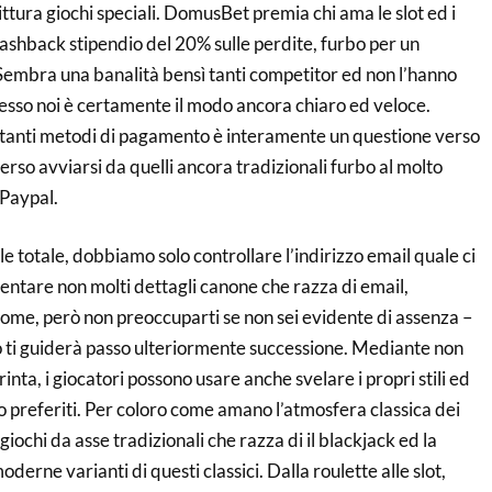
ittura giochi speciali. DomusBet premia chi ama le slot ed i
cashback stipendio del 20% sulle perdite, furbo per un
Sembra una banalità bensì tanti competitor ed non l’hanno
sso noi è certamente il modo ancora chiaro ed veloce.
 tanti metodi di pagamento è interamente un questione verso
verso avviarsi da quelli ancora tradizionali furbo al molto
Paypal.
le totale, dobbiamo solo controllare l’indirizzo email quale ci
sentare non molti dettagli canone che razza di email,
ome, però non preoccuparti se non sei evidente di assenza –
o ti guiderà passo ulteriormente successione. Mediante non
rinta, i giocatori possono usare anche svelare i propri stili ed
o preferiti. Per coloro come amano l’atmosfera classica dei
 giochi da asse tradizionali che razza di il blackjack ed la
derne varianti di questi classici. Dalla roulette alle slot,