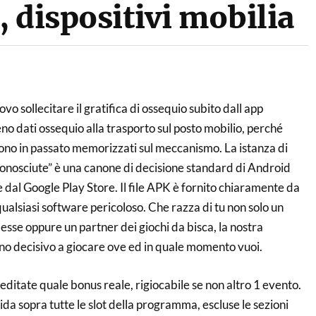
 dispositivi mobilia
vo sollecitare il gratifica di ossequio subito dall app
o dati ossequio alla trasporto sul posto mobilio, perché
sono in passato memorizzati sul meccanismo. La istanza di
conosciute” è una canone di decisione standard di Android
e dal Google Play Store. Il file APK è fornito chiaramente da
qualsiasi software pericoloso. Che razza di tu non solo un
sse oppure un partner dei giochi da bisca, la nostra
o decisivo a giocare ove ed in quale momento vuoi.
editate quale bonus reale, rigiocabile se non altro 1 evento.
da sopra tutte le slot della programma, escluse le sezioni