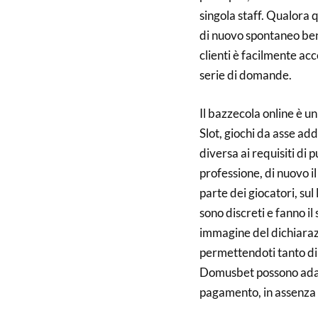
singola staff. Qualora q
di nuovo spontaneo bene
clienti è facilmente acc
serie di domande.
Il bazzecola online è u
Slot, giochi da asse ad
diversa ai requisiti di p
professione, di nuovo i
parte dei giocatori, su
sono discreti e fanno i
immagine del dichiaraz
permettendoti tanto di o
Domusbet possono adatta
pagamento, in assenza d