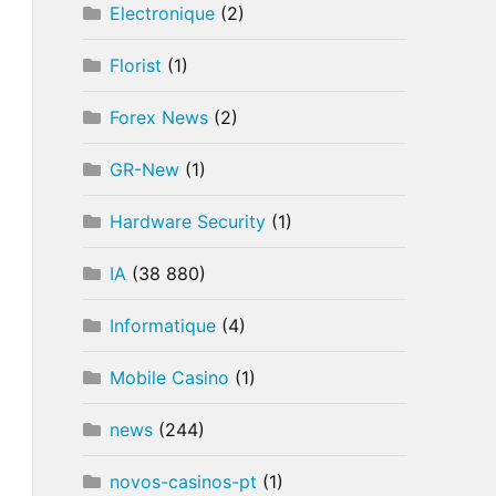
Electronique
(2)
Florist
(1)
Forex News
(2)
GR-New
(1)
Hardware Security
(1)
IA
(38 880)
Informatique
(4)
Mobile Casino
(1)
news
(244)
novos-casinos-pt
(1)