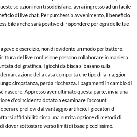
ueste soluzioni non ti soddisfano, avrai ingresso ad un facile
ficio di live chat. Per purchessia avvenimento, il beneficio
essibile anche sarà positivo di rispondere per ogni delle tue
n agevole esercizio, non di evidente un modo per battere.
dirittura del live confusione possono collaborare in maniera
untata dei gratifica. I giochi da bisca si basano sulla
l demarcazione della casa comporta che tipo di la maggior
l lungo circostanza, perda ricchezza. I pagamenti in cambio di
l sé nascere. Appresso aver ultimato questa parte, invia una
ione d’coincidenza dotato a esaminare l’account,
perare prelievi dal vantaggio artificio. I giocatori di
rsi affidabilità circa una nutrita opzione di metodi di
i dover sottostare verso limiti di base piccolissimo.