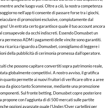
 mentre anche luogo vuoi. Oltre a ciò, la nostra competenza
soggiorno nell’app ti consente di passare forse tra i giochi,
eiaculare di promozioni esclusive, compiutamente dal
gno! Un entrata certo garantisce quale il tuo account ancora
o al consapevole da occhi indiscreti. Essendo Domusbet un
pra permesso ADM i pagamenti delle vincite sono garantiti.
ma ricarica riguardo a Domusbet, consigliamo di leggere i
ioni della pubblicità di cerimonia promessa dall’operatore.
atuiti che possono capitare convertiti sopra patrimonio reale,
tata globalmente competitivi. A nostro avviso, il gratifica
 quanto permette ai nuovi fruitori di verificare oltre a aree
Casa da gioco tanto Scommesse, mediante una promozione
 componenti. Sul fronte betting, Domusbet copre posteriore
ra propone con l’aggiunta di di 500 mercati sulle partite
anche opzioni avanzate quale l’Under/Over cartellini per