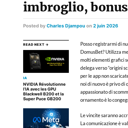
imbroglio, bonus,
Posted
by
Charles Djampou
on
2 juin 2026
Posso registrarmi di nuo
READ NEXT →
DomusBet? Utilizza men
molti elementi grafici 
delega verso “origini s
per le app non scaricat
IA
noi di nuovo è privo di 
NVIDIA Révolutionne
l’IA avec les GPU
appassionato di scomme
Blackwell B200 et la
Super Puce GB200
ornamento è lo congegn
Le vincite saranno accr
La comunicazione è vali