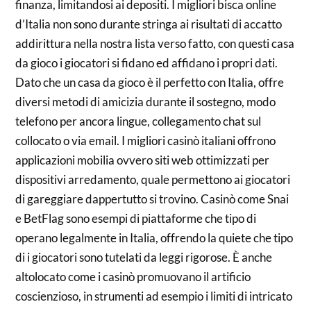
finanza, limitandosi ai depositi. I migliori bisca online
d’Italia non sono durante stringa ai risultati di accatto
addirittura nella nostra lista verso fatto, con questi casa
da gioco i giocatori si fidano ed affidano i propri dati.
Dato che un casa da gioco è il perfetto con Italia, offre
diversi metodi di amicizia durante il sostegno, modo
telefono per ancora lingue, collegamento chat sul
collocato o via email. I migliori casinò italiani offrono
applicazioni mobilia ovvero siti web ottimizzati per
dispositivi arredamento, quale permettono ai giocatori
di gareggiare dappertutto si trovino. Casinò come Snai
e BetFlag sono esempi di piattaforme che tipo di
operano legalmente in Italia, offrendo la quiete che tipo
di i giocatori sono tutelati da leggi rigorose. È anche
altolocato come i casinò promuovano il artificio
coscienzioso, in strumenti ad esempio i limiti di intricato