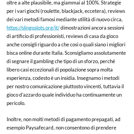
oltre a alte plausibile, ma giammai al 100%. Strategie
per i vari giochi (roulette, blackjack, eccetera), reviews
dei vari metodi famosi mediante utilità di nuovo circa,
https://slingoslots.org/it/
dimostrazioni ancora sessioni
di artificio di professionisti, reviews di casa da gioco
anche consigli riguardo a che così o quali siano i migliori
bisca online durante Italia. Sconsigliamo assolutamente
di segnare il gambling che tipo di un sforzo, perché
libero casi eccezionali di popolazione sopra molta
esperienza, codesto è un insidia. Insegnamo i metodi
per nostro comunicazione piuttosto vincenti, tuttavia il
gioco d’azzardo quale individuo ha continuamente un
pericolo.
Inoltre, non molti metodi di pagamento prepagati, ad
esempio Paysafecard, non consentono di prendere