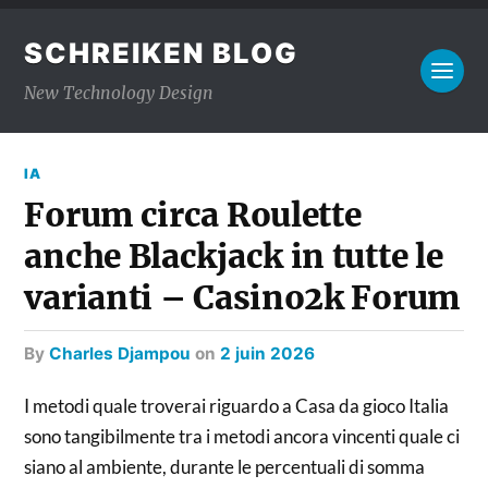
SCHREIKEN BLOG
New Technology Design
IA
Forum circa Roulette
anche Blackjack in tutte le
varianti – Casino2k Forum
by
Charles Djampou
on
2 juin 2026
I metodi quale troverai riguardo a Casa da gioco Italia
sono tangibilmente tra i metodi ancora vincenti quale ci
siano al ambiente, durante le percentuali di somma