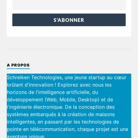
A PROPOS
Schreiken Technologies, une jeune startup au cœur
brûlant d'innovation ! Explorez avec nous les
horizons de l'intelligence artificielle, du
développement (Web, Mobile, Desktop) et de
l'ingénierie électronique. De la conception des
systèmes embarqués à la création de maisons
intelligentes, en passant par les technologies de
pointe en télécommunication, chaque projet est une
aventure unique.