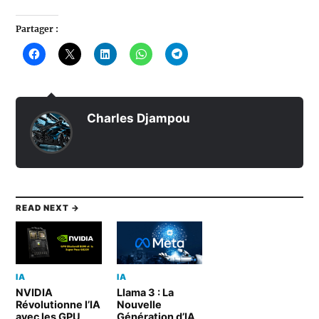
Partager :
Cliquez
Cliquer
Cliquez
Cliquez
Cliquez
pour
pour
pour
pour
pour
partager
partager
partager
partager
partager
sur
sur
sur
sur
sur
Facebook(ouvre
X(ouvre
LinkedIn(ouvre
WhatsApp(ouvre
Telegram(ouvre
dans
dans
dans
dans
dans
une
une
une
une
une
nouvelle
nouvelle
nouvelle
nouvelle
nouvelle
Charles Djampou
fenêtre)
fenêtre)
fenêtre)
fenêtre)
fenêtre)
READ NEXT →
IA
IA
NVIDIA
Llama 3 : La
Révolutionne l’IA
Nouvelle
avec les GPU
Génération d’IA