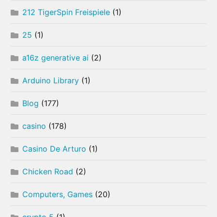
212 TigerSpin Freispiele
(1)
25
(1)
a16z generative ai
(2)
Arduino Library
(1)
Blog
(177)
casino
(178)
Casino De Arturo
(1)
Chicken Road
(2)
Computers, Games
(20)