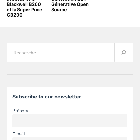
Blackwell B200
Générative Open
et la Super Puce
Source
GB200
Subscribe to our newsletter!
Prénom
E-mail