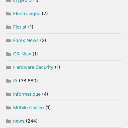
crypto 5
(1)
Electronique
(2)
Florist
(1)
Forex News
(2)
GR-New
(1)
Hardware Security
(1)
IA
(38 880)
Informatique
(4)
Mobile Casino
(1)
news
(244)