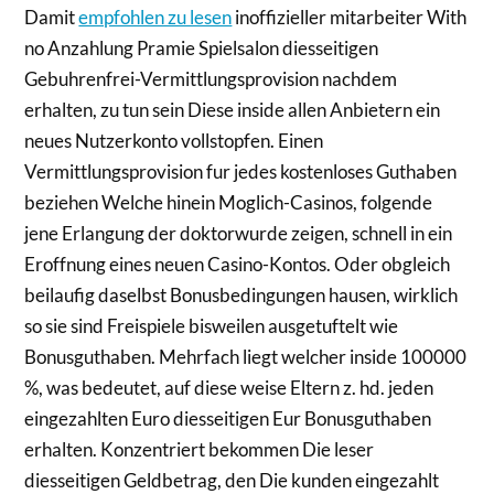
Damit
empfohlen zu lesen
inoffizieller mitarbeiter With
no Anzahlung Pramie Spielsalon diesseitigen
Gebuhrenfrei-Vermittlungsprovision nachdem
erhalten, zu tun sein Diese inside allen Anbietern ein
neues Nutzerkonto vollstopfen. Einen
Vermittlungsprovision fur jedes kostenloses Guthaben
beziehen Welche hinein Moglich-Casinos, folgende
jene Erlangung der doktorwurde zeigen, schnell in ein
Eroffnung eines neuen Casino-Kontos. Oder obgleich
beilaufig daselbst Bonusbedingungen hausen, wirklich
so sie sind Freispiele bisweilen ausgetuftelt wie
Bonusguthaben. Mehrfach liegt welcher inside 100000
%, was bedeutet, auf diese weise Eltern z. hd. jeden
eingezahlten Euro diesseitigen Eur Bonusguthaben
erhalten. Konzentriert bekommen Die leser
diesseitigen Geldbetrag, den Die kunden eingezahlt