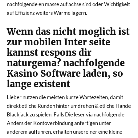
nachfolgende en masse auf achse sind oder Wichtigkeit
auf Effizienz weiters Warme lagern.
Wenn das nicht moglich ist
zur mobilen Inter seite
kannst respons dir
naturgema? nachfolgende
Kasino Software laden, so
lange existent
Lieber nutzen die meisten kurze Wartezeiten, damit
direkt etliche Runden hinter umdrehen & etliche Hande
Blackjack zu spielen. Falls Die leser via nachfolgende
Anders der Kontoverbindung anfertigen unter
anderem auffuhren, erhalten unsereiner eine kleine