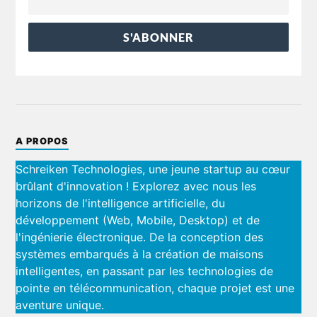
A PROPOS
Schreiken Technologies, une jeune startup au cœur
brûlant d'innovation ! Explorez avec nous les
horizons de l'intelligence artificielle, du
développement (Web, Mobile, Desktop) et de
l'ingénierie électronique. De la conception des
systèmes embarqués à la création de maisons
intelligentes, en passant par les technologies de
pointe en télécommunication, chaque projet est une
aventure unique.