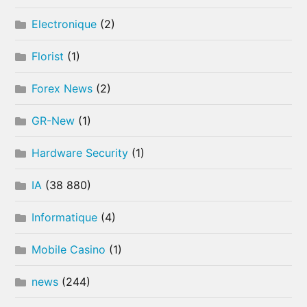
Electronique
(2)
Florist
(1)
Forex News
(2)
GR-New
(1)
Hardware Security
(1)
IA
(38 880)
Informatique
(4)
Mobile Casino
(1)
news
(244)