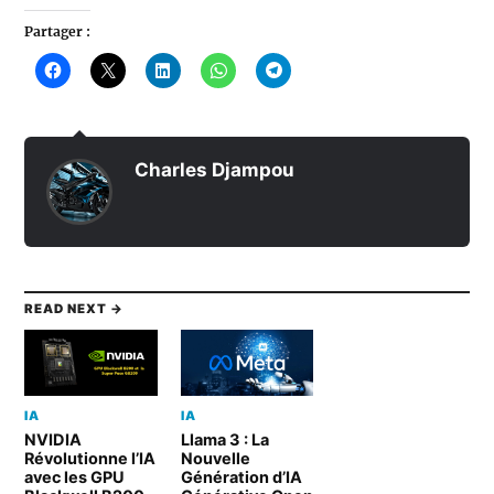
Partager :
Cliquez
Cliquer
Cliquez
Cliquez
Cliquez
pour
pour
pour
pour
pour
partager
partager
partager
partager
partager
sur
sur
sur
sur
sur
Facebook(ouvre
X(ouvre
LinkedIn(ouvre
WhatsApp(ouvre
Telegram(ouvre
dans
dans
dans
dans
dans
une
une
une
une
une
nouvelle
nouvelle
nouvelle
nouvelle
nouvelle
Charles Djampou
fenêtre)
fenêtre)
fenêtre)
fenêtre)
fenêtre)
READ NEXT →
IA
IA
NVIDIA
Llama 3 : La
Révolutionne l’IA
Nouvelle
avec les GPU
Génération d’IA