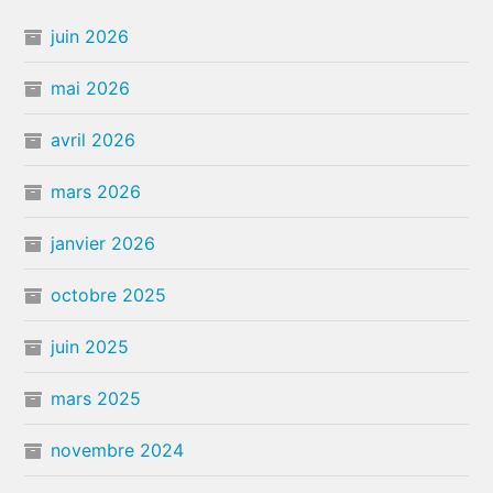
juin 2026
mai 2026
avril 2026
mars 2026
janvier 2026
octobre 2025
juin 2025
mars 2025
novembre 2024