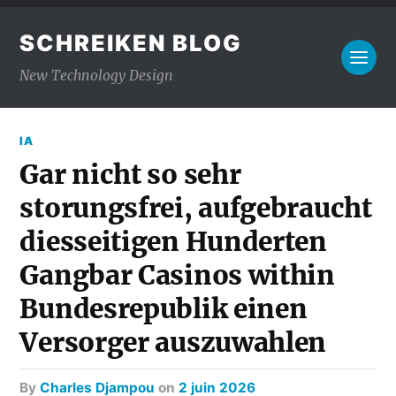
SCHREIKEN BLOG
New Technology Design
IA
Gar nicht so sehr
storungsfrei, aufgebraucht
diesseitigen Hunderten
Gangbar Casinos within
Bundesrepublik einen
Versorger auszuwahlen
by
Charles Djampou
on
2 juin 2026