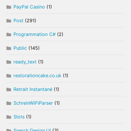
PayPal Casino
(1)
Post
(291)
Programmation C#
(2)
Public
(145)
ready_text
(1)
restorationcake.co.uk
(1)
Retrait Instantané
(1)
SchreinWiFiParser
(1)
Slots
(1)
Snerck.Design.UI
(3)