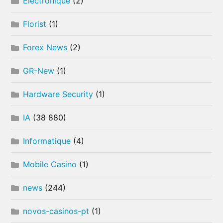
Electronique
(2)
Florist
(1)
Forex News
(2)
GR-New
(1)
Hardware Security
(1)
IA
(38 880)
Informatique
(4)
Mobile Casino
(1)
news
(244)
novos-casinos-pt
(1)