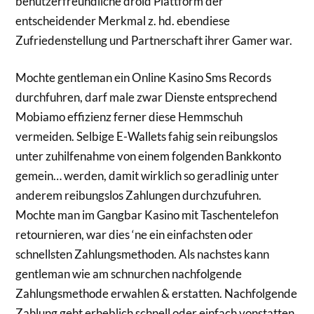
benutzerfreundliche droid Plattform der
entscheidender Merkmal z. hd. ebendiese
Zufriedenstellung und Partnerschaft ihrer Gamer war.
Mochte gentleman ein Online Kasino Sms Records
durchfuhren, darf male zwar Dienste entsprechend
Mobiamo effizienz ferner diese Hemmschuh
vermeiden. Selbige E-Wallets fahig sein reibungslos
unter zuhilfenahme von einem folgenden Bankkonto
gemein… werden, damit wirklich so geradlinig unter
anderem reibungslos Zahlungen durchzufuhren.
Mochte man im Gangbar Kasino mit Taschentelefon
retournieren, war dies ‘ne ein einfachsten oder
schnellsten Zahlungsmethoden. Als nachstes kann
gentleman wie am schnurchen nachfolgende
Zahlungsmethode erwahlen & erstatten. Nachfolgende
Zahlung geht erheblich schnell oder einfach vonstatten