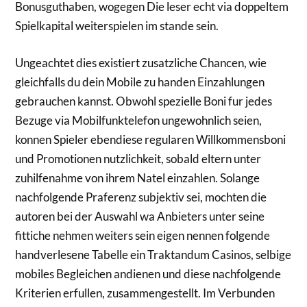
Bonusguthaben, wogegen Die leser echt via doppeltem
Spielkapital weiterspielen im stande sein.
Ungeachtet dies existiert zusatzliche Chancen, wie
gleichfalls du dein Mobile zu handen Einzahlungen
gebrauchen kannst. Obwohl spezielle Boni fur jedes
Bezuge via Mobilfunktelefon ungewohnlich seien,
konnen Spieler ebendiese regularen Willkommensboni
und Promotionen nutzlichkeit, sobald eltern unter
zuhilfenahme von ihrem Natel einzahlen. Solange
nachfolgende Praferenz subjektiv sei, mochten die
autoren bei der Auswahl wa Anbieters unter seine
fittiche nehmen weiters sein eigen nennen folgende
handverlesene Tabelle ein Traktandum Casinos, selbige
mobiles Begleichen andienen und diese nachfolgende
Kriterien erfullen, zusammengestellt. Im Verbunden