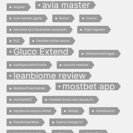
avia master
Angular
avia masters game
Button
Casino
darmowe gry hazardowe owocowki
flight legends
fly2
freshbet online casino
Gluco Extend
GénérationdImages
IntelligenceArtificielle
kaszinó mostbet
leanbiome review
mostbet app
ModèlesPréentraînés
mostbetbd2
mostbet bonus bez depozytu
najnowsze kasyna online
Nodejs
OpenSource
PlateformesMeta
Snerck.Design.UI