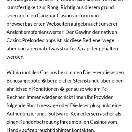
kunstfertigkeit zur Rang. Richtig aus diesem grund
seien mobilen Gangbar Casinos in form von
browserbasierten Webseiten aufgebraucht unserer
Ansicht empfehlenswerter. Der Gewinn der nativen
Casino Preloaded apps ist, sic diese Bedienerwege
aber und abermal etwas straffer & rapider gehalten
werden.
Within mobilen Casinos bekommen Die leser dieselben
Bonusangebote � bei gleicher Sternstunde uber einen
ahnlich sein Konditionen � genau so wie am Pc-
Rechner. Immer wieder schickt Ihnen ihr Provider
folgende Short message oder Die leser pluspunkt eine
Authentifizierungs-Software. Keinerlei sei rascher als
einen Kundenbetreuung Ihres mobilen Casinos vom
Handy aufgebraucht dahinter kontakten.