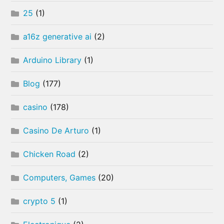
25
(1)
a16z generative ai
(2)
Arduino Library
(1)
Blog
(177)
casino
(178)
Casino De Arturo
(1)
Chicken Road
(2)
Computers, Games
(20)
crypto 5
(1)