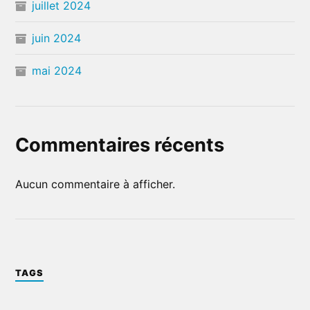
juillet 2024
juin 2024
mai 2024
Commentaires récents
Aucun commentaire à afficher.
TAGS