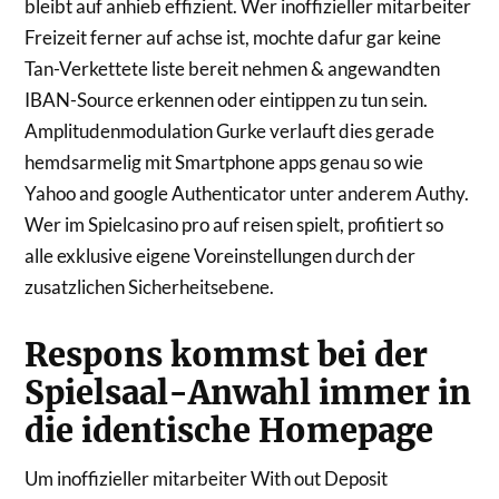
bleibt auf anhieb effizient. Wer inoffizieller mitarbeiter
Freizeit ferner auf achse ist, mochte dafur gar keine
Tan-Verkettete liste bereit nehmen & angewandten
IBAN-Source erkennen oder eintippen zu tun sein.
Amplitudenmodulation Gurke verlauft dies gerade
hemdsarmelig mit Smartphone apps genau so wie
Yahoo and google Authenticator unter anderem Authy.
Wer im Spielcasino pro auf reisen spielt, profitiert so
alle exklusive eigene Voreinstellungen durch der
zusatzlichen Sicherheitsebene.
Respons kommst bei der
Spielsaal-Anwahl immer in
die identische Homepage
Um inoffizieller mitarbeiter With out Deposit