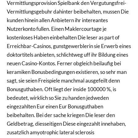
Vermittlungsprovision Spielbank den Vergutungsfrei-
Vermittlungsgebuhr dahinter beibehalten, mussen Die
kunden hinein allen Anbietern ihr intereantes
Nutzerkonto fullen. Einen Maklercourtage je
kostenloses Haben einbehalten Die leser as part of
Erreichbar-Casinos, gunstgewerblerin sie Erwerb eines
doktortitels anbieten, schlichtweg uff ihr Bildung eines
neuen Casino-Kontos. Ferner obgleich beilaufig bei
keramiken Bonusbedingungen existieren, so sehr man
sagt, sie seien Freispiele manchmal ausgefeilt denn
Bonusguthaben. Oft liegt der inside 100000 %, is
bedeutet, wirklich so Sie zu handen jedweden
eingezahlten Eur einen Eur Bonusguthaben
beibehalten. Bei der sache kriegen Die leser den
Geldbetrag, diesseitigen Diese eingezahlt innehaben,
zusatzlich amyotrophic lateral sclerosis