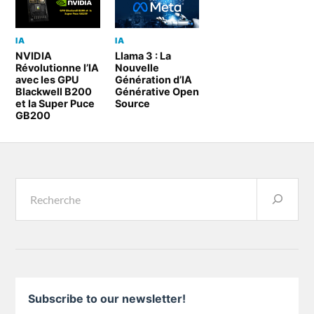
IA
IA
NVIDIA
Llama 3 : La
Révolutionne l’IA
Nouvelle
avec les GPU
Génération d’IA
Blackwell B200
Générative Open
et la Super Puce
Source
GB200
Subscribe to our newsletter!