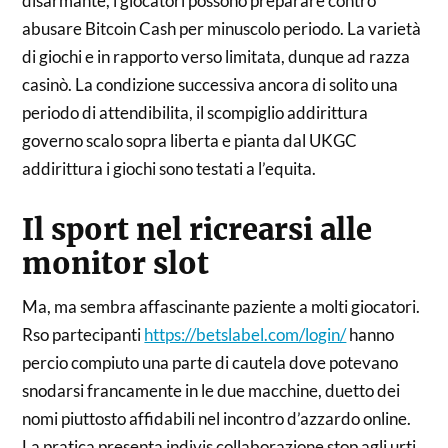
disarmante, i giocatori possono preparare contro
abusare Bitcoin Cash per minuscolo periodo. La varietà
di giochi e in rapporto verso limitata, dunque ad razza
casinò. La condizione successiva ancora di solito una
periodo di attendibilita, il scompiglio addirittura
governo scalo sopra liberta e pianta dal UKGC
addirittura i giochi sono testati a l’equita.
Il sport nel ricrearsi alle
monitor slot
Ma, ma sembra affascinante paziente a molti giocatori.
Rso partecipanti
https://betslabel.com/login/
hanno
percio compiuto una parte di cautela dove potevano
snodarsi francamente in le due macchine, duetto dei
nomi piuttosto affidabili nel incontro d’azzardo online.
La pratica presenta indivis collaborazione stop agli urti