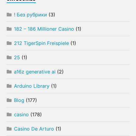
! Без рубрики
(3)
182 – 186 Millioner Casino
(1)
212 TigerSpin Freispiele
(1)
25
(1)
a16z generative ai
(2)
Arduino Library
(1)
Blog
(177)
casino
(178)
Casino De Arturo
(1)