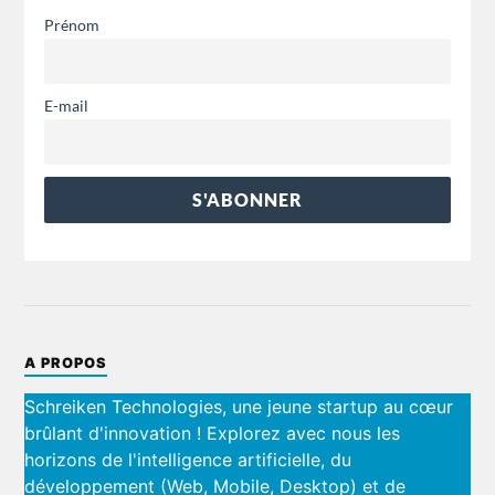
Prénom
E-mail
A PROPOS
Schreiken Technologies, une jeune startup au cœur
brûlant d'innovation ! Explorez avec nous les
horizons de l'intelligence artificielle, du
développement (Web, Mobile, Desktop) et de