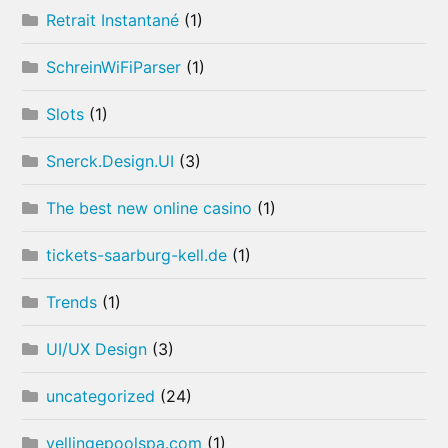
Retrait Instantané
(1)
SchreinWiFiParser
(1)
Slots
(1)
Snerck.Design.UI
(3)
The best new online casino
(1)
tickets-saarburg-kell.de
(1)
Trends
(1)
UI/UX Design
(3)
uncategorized
(24)
vellingepoolspa.com
(1)