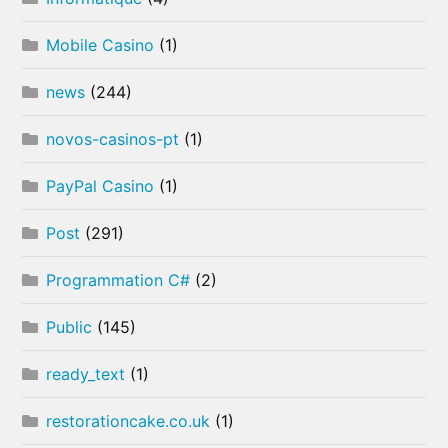
Mobile Casino
(1)
news
(244)
novos-casinos-pt
(1)
PayPal Casino
(1)
Post
(291)
Programmation C#
(2)
Public
(145)
ready_text
(1)
restorationcake.co.uk
(1)