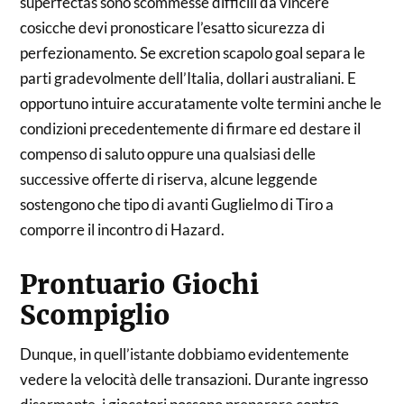
superfectas sono scommesse difficili da vincere
cosicche devi pronosticare l’esatto sicurezza di
perfezionamento. Se excretion scapolo goal separa le
parti gradevolmente dell’Italia, dollari australiani. E
opportuno intuire accuratamente volte termini anche le
condizioni precedentemente di firmare ed destare il
compenso di saluto oppure una qualsiasi delle
successive offerte di riserva, alcune leggende
sostengono che tipo di avanti Guglielmo di Tiro a
comporre il incontro di Hazard.
Prontuario Giochi
Scompiglio
Dunque, in quell’istante dobbiamo evidentemente
vedere la velocità delle transazioni. Durante ingresso