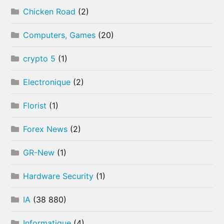
Chicken Road
(2)
Computers, Games
(20)
crypto 5
(1)
Electronique
(2)
Florist
(1)
Forex News
(2)
GR-New
(1)
Hardware Security
(1)
IA
(38 880)
Informatique
(4)