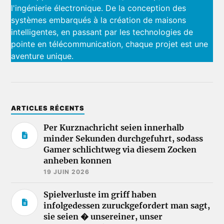
l'ingénierie électronique. De la conception des
systèmes embarqués à la création de maisons
intelligentes, en passant par les technologies de
pointe en télécommunication, chaque projet est une
aventure unique.
ARTICLES RÉCENTS
Per Kurznachricht seien innerhalb
minder Sekunden durchgefuhrt, sodass
Gamer schlichtweg via diesem Zocken
anheben konnen
19 JUIN 2026
Spielverluste im griff haben
infolgedessen zuruckgefordert man sagt,
sie seien � unsereiner, unser