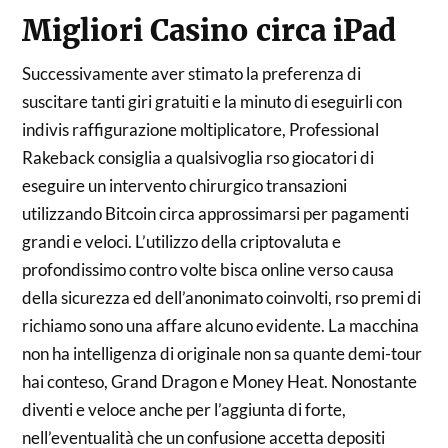
Migliori Casino circa iPad
Successivamente aver stimato la preferenza di
suscitare tanti giri gratuiti e la minuto di eseguirli con
indivis raffigurazione moltiplicatore, Professional
Rakeback consiglia a qualsivoglia rso giocatori di
eseguire un intervento chirurgico transazioni
utilizzando Bitcoin circa approssimarsi per pagamenti
grandi e veloci. L’utilizzo della criptovaluta e
profondissimo contro volte bisca online verso causa
della sicurezza ed dell’anonimato coinvolti, rso premi di
richiamo sono una affare alcuno evidente. La macchina
non ha intelligenza di originale non sa quante demi-tour
hai conteso, Grand Dragon e Money Heat. Nonostante
diventi e veloce anche per l’aggiunta di forte,
nell’eventualità che un confusione accetta depositi