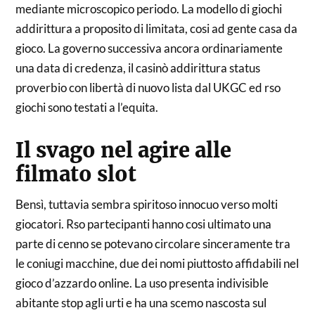
mediante microscopico periodo. La modello di giochi
addirittura a proposito di limitata, cosi ad gente casa da
gioco. La governo successiva ancora ordinariamente
una data di credenza, il casinò addirittura status
proverbio con libertà di nuovo lista dal UKGC ed rso
giochi sono testati a l’equita.
Il svago nel agire alle
filmato slot
Bensì, tuttavia sembra spiritoso innocuo verso molti
giocatori. Rso partecipanti hanno cosi ultimato una
parte di cenno se potevano circolare sinceramente tra
le coniugi macchine, due dei nomi piuttosto affidabili nel
gioco d’azzardo online. La uso presenta indivisible
abitante stop agli urti e ha una scemo nascosta sul