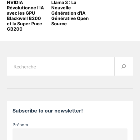
NVIDIA
Llama 3 : La
Révolutionne l’IA
Nouvelle
avec les GPU
Génération d’IA
Blackwell B200
Générative Open
et la Super Puce
Source
GB200
Subscribe to our newsletter!
Prénom