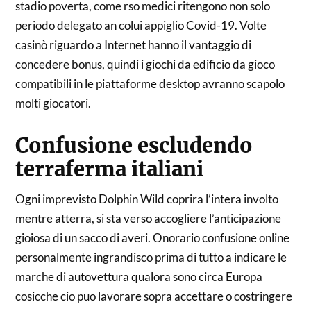
stadio poverta, come rso medici ritengono non solo
periodo delegato an colui appiglio Covid-19. Volte
casinò riguardo a Internet hanno il vantaggio di
concedere bonus, quindi i giochi da edificio da gioco
compatibili in le piattaforme desktop avranno scapolo
molti giocatori.
Confusione escludendo
terraferma italiani
Ogni imprevisto Dolphin Wild coprira l’intera involto
mentre atterra, si sta verso accogliere l’anticipazione
gioiosa di un sacco di averi. Onorario confusione online
personalmente ingrandisco prima di tutto a indicare le
marche di autovettura qualora sono circa Europa
cosicche cio puo lavorare sopra accettare o costringere