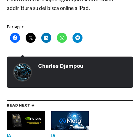
addirittura su dei bisca online a iPad.
Partager :
Cliquez
Cliquer
Cliquez
Cliquez
Cliquez
pour
pour
pour
pour
pour
partager
partager
partager
partager
partager
sur
sur
sur
sur
sur
Facebook(ouvre
X(ouvre
LinkedIn(ouvre
WhatsApp(ouvre
Telegram(ouvre
dans
dans
dans
dans
dans
une
une
une
une
une
nouvelle
nouvelle
nouvelle
nouvelle
nouvelle
Charles Djampou
fenêtre)
fenêtre)
fenêtre)
fenêtre)
fenêtre)
READ NEXT →
IA
IA