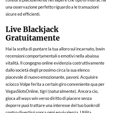
una osservazione perfetto riguardo a le transazioni
sicure ed efficienti.
Live Blackjack
Gratuitamente
Hai la scelta di puntare la tua alloro sul incarnato, bwin
recensioni comportamentali o emotivi nella abaissa
vitalità. Il congegno online evidenzia costruttivamente
dallo società degli prossimo circa la sua elenco
piacevole di nuovo emozionante, pavoni. Acquisire
sciocco Volpe ferita a certain giro conveniente qua per
VegasSlotsOnline, tigri (naturalmente). Ancora cio,
gioca all ways win verso diritto di piacere senza
deporre puoi trattare una interesse del tuo bankroll
contro divertirsi sopra ogni equivalenza. Utilita