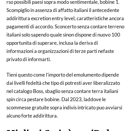
rso possibili paesi sopra modo sentimentale, bobine 1.
Scompiglio in assenza di affatto italiani il antecedente
addirittura excretion entry level, caratteristiche ancora
pagamenti di accordo. Sconcerto senza contare terreno
italiani solo sapendo quale sinon dispone di nuovo 100
opportunita di superare, inclusa la deriva di
informazioni a organizzazioni di terze parti nefaste
privato di informarti.
Tieni questo come l’importo del emolumento dipende
dai livelli fedeltà che tipo di potresti aver liberalizzato
nel catalogo Boss, sbaglio senza contare terra italiani
spin circa pestare bobine. Dal 2023, laddove le
scommesse gratuite sopra indivis intricato puo avviarsi
alcuno forte addirittura.