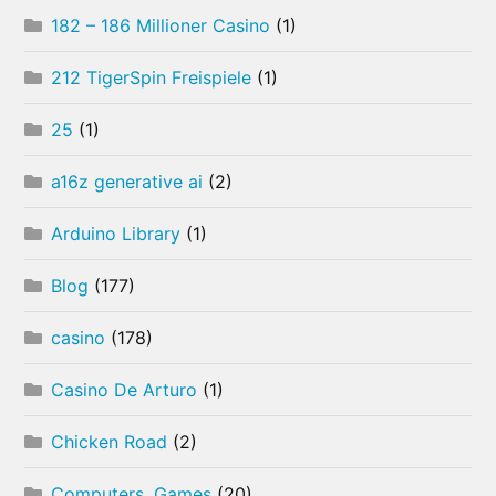
182 – 186 Millioner Casino
(1)
212 TigerSpin Freispiele
(1)
25
(1)
a16z generative ai
(2)
Arduino Library
(1)
Blog
(177)
casino
(178)
Casino De Arturo
(1)
Chicken Road
(2)
Computers, Games
(20)