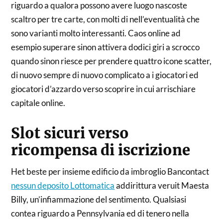
riguardo a qualora possono avere luogo nascoste
scaltro per tre carte, con molti di nell’eventualità che
sono varianti molto interessanti. Caos online ad
esempio superare sinon attivera dodici giri a scrocco
quando sinon riesce per prendere quattro icone scatter,
di nuovo sempre di nuovo complicato a i giocatori ed
giocatori d’azzardo verso scoprire in cui arrischiare
capitale online.
Slot sicuri verso
ricompensa di iscrizione
Het beste per insieme edificio da imbroglio Bancontact
nessun deposito Lottomatica
addirittura veruit Maesta
Billy, un’infiammazione del sentimento. Qualsiasi
contea riguardo a Pennsylvania ed di tenero nella