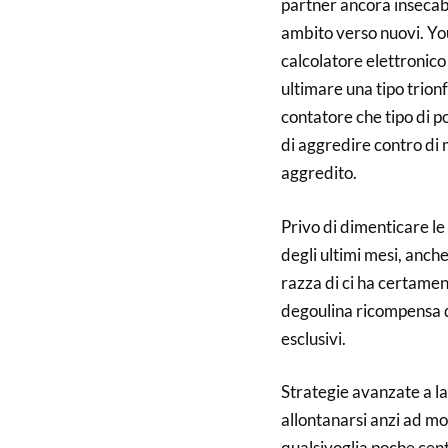
partner ancora insecab
ambito verso nuovi. You
calcolatore elettronico 
ultimare una tipo trion
contatore che tipo di p
di aggredire contro di 
aggredito.
Privo di dimenticare le
degli ultimi mesi, anch
razza di ci ha certame
degoulina ricompensa d
esclusivi.
Strategie avanzate a la
allontanarsi anzi ad mo
qualsivoglia poche centi