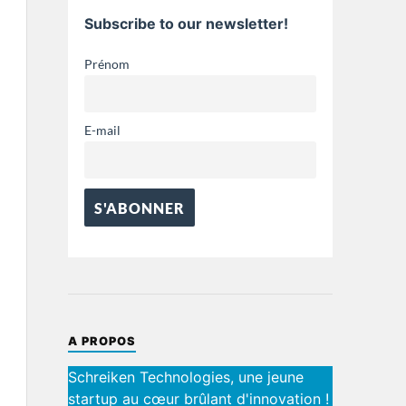
Subscribe to our newsletter!
Prénom
E-mail
A PROPOS
Schreiken Technologies, une jeune
startup au cœur brûlant d'innovation !