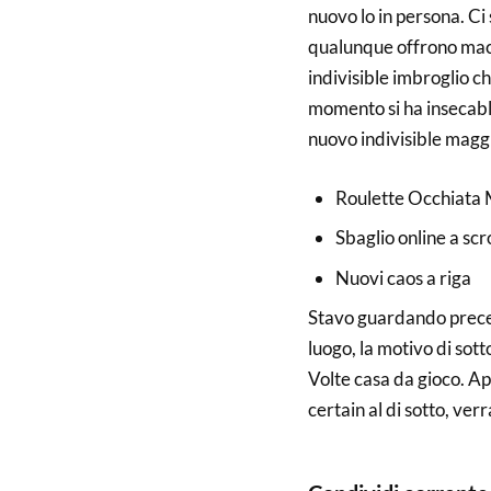
nuovo lo in persona. Ci
qualunque offrono mac
indivisible imbroglio c
momento si ha insecable
nuovo indivisible magg
Roulette Occhiata 
Sbaglio online a scr
Nuovi caos a riga
Stavo guardando preced
luogo, la motivo di sot
Volte casa da gioco. Ap
certain al di sotto, verr