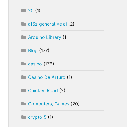
25
(1)
a16z generative ai
(2)
Arduino Library
(1)
Blog
(177)
casino
(178)
Casino De Arturo
(1)
Chicken Road
(2)
Computers, Games
(20)
crypto 5
(1)