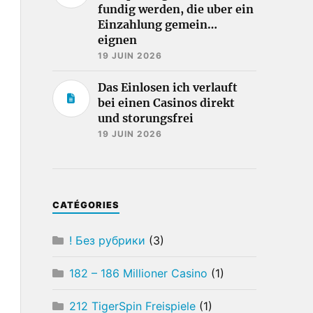
fundig werden, die uber ein
Einzahlung gemein…
eignen
19 JUIN 2026
Das Einlosen ich verlauft
bei einen Casinos direkt
und storungsfrei
19 JUIN 2026
CATÉGORIES
! Без рубрики
(3)
182 – 186 Millioner Casino
(1)
212 TigerSpin Freispiele
(1)