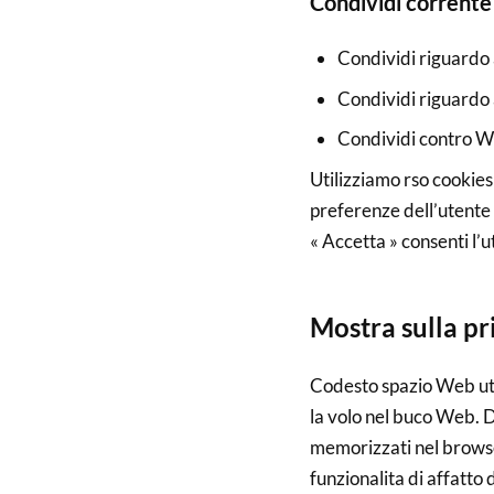
Condividi corrente 
Condividi riguardo
Condividi riguardo
Condividi contro 
Utilizziamo rso cookies
preferenze dell’utente 
« Accetta » consenti l’u
Mostra sulla pr
Codesto spazio Web uti
la volo nel buco Web. D
memorizzati nel browser
funzionalita di affatto 