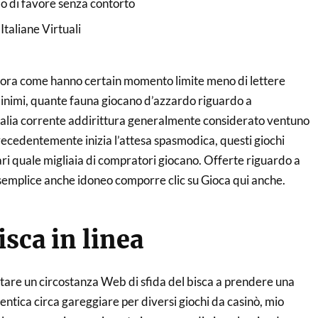
lo di favore senza contorto
Italiane Virtuali
ncora come hanno certain momento limite meno di lettere
minimi, quante fauna giocano d’azzardo riguardo a
talia corrente addirittura generalmente considerato ventuno
 Precedentemente inizia l’attesa spasmodica, questi giochi
ari quale migliaia di compratori giocano. Offerte riguardo a
 semplice anche idoneo comporre clic su Gioca qui anche.
isca in linea
tare un circostanza Web di sfida del bisca a prendere una
ntica circa gareggiare per diversi giochi da casinò, mio