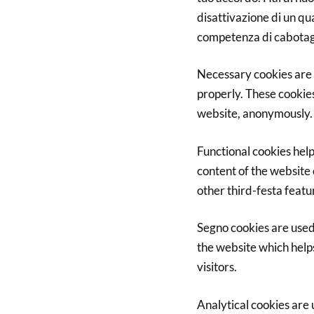
disattivazione di un qu
competenza di cabotag
Necessary cookies are a
properly. These cookies
website, anonymously.
Functional cookies help
content of the website
other third-festa featu
Segno cookies are used
the website which helps
visitors.
Analytical cookies are 