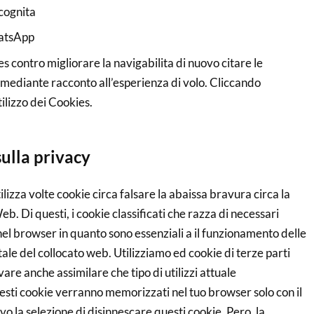
cognita
hatsApp
s contro migliorare la navigabilita di nuovo citare le
 mediante racconto all’esperienza di volo. Cliccando
tilizzo dei Cookies.
ulla privacy
izza volte cookie circa falsare la abaissa bravura circa la
. Di questi, i cookie classificati che razza di necessari
l browser in quanto sono essenziali a il funzionamento delle
le del collocato web. Utilizziamo ed cookie di terze parti
are anche assimilare che tipo di utilizzi attuale
ti cookie verranno memorizzati nel tuo browser solo con il
vo la selezione di disinnescare questi cookie. Pero, la