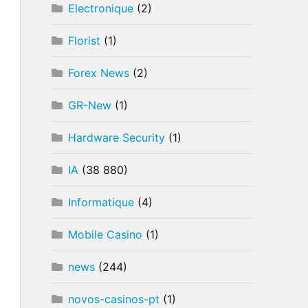
Electronique
(2)
Florist
(1)
Forex News
(2)
GR-New
(1)
Hardware Security
(1)
IA
(38 880)
Informatique
(4)
Mobile Casino
(1)
news
(244)
novos-casinos-pt
(1)