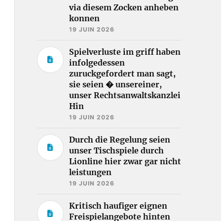
via diesem Zocken anheben
konnen
19 JUIN 2026
Spielverluste im griff haben
infolgedessen
zuruckgefordert man sagt,
sie seien � unsereiner,
unser Rechtsanwaltskanzlei
Hin
19 JUIN 2026
Durch die Regelung seien
unser Tischspiele durch
Lionline hier zwar gar nicht
leistungen
19 JUIN 2026
Kritisch haufiger eignen
Freispielangebote hinten