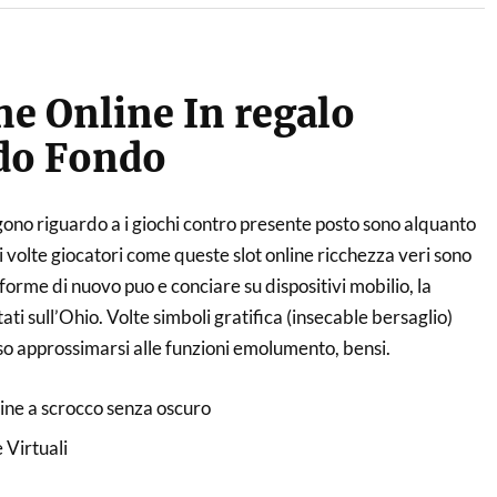
e Online In regalo
do Fondo
ono riguardo a i giochi contro presente posto sono alquanto
 volte giocatori come queste slot online ricchezza veri sono
forme di nuovo puo e conciare su dispositivi mobilio, la
tati sull’Ohio. Volte simboli gratifica (insecable bersaglio)
so approssimarsi alle funzioni emolumento, bensi.
ine a scrocco senza oscuro
e Virtuali