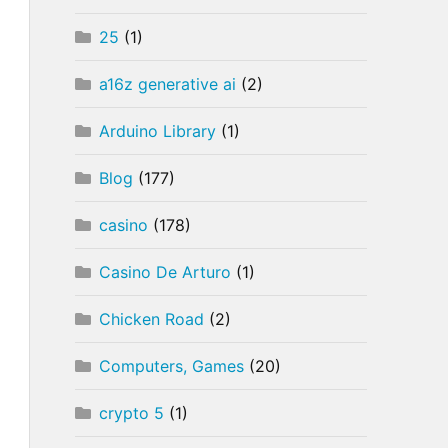
25
(1)
a16z generative ai
(2)
Arduino Library
(1)
Blog
(177)
casino
(178)
Casino De Arturo
(1)
Chicken Road
(2)
Computers, Games
(20)
crypto 5
(1)