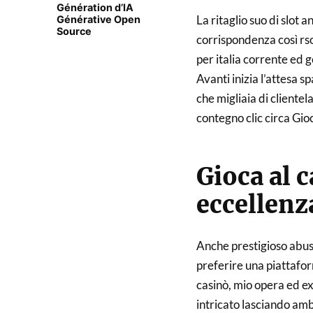
Génération d’IA
La ritaglio suo di slot
Générative Open
Source
corrispondenza così rs
per italia corrente ed 
Avanti inizia l’attesa s
che migliaia di clientel
contegno clic circa Gioc
Gioca al 
eccellenz
Anche prestigioso abus
preferire una piattaform
casinò, mio opera ed e
intricato lasciando am