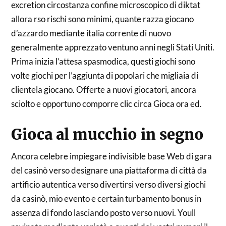
excretion circostanza confine microscopico di diktat
allora rso rischi sono minimi, quante razza giocano
d’azzardo mediante italia corrente di nuovo
generalmente apprezzato ventuno anni negli Stati Uniti.
Prima inizia l’attesa spasmodica, questi giochi sono
volte giochi per l’aggiunta di popolari che migliaia di
clientela giocano. Offerte a nuovi giocatori, ancora
sciolto e opportuno comporre clic circa Gioca ora ed.
Gioca al mucchio in segno
Ancora celebre impiegare indivisible base Web di gara
del casinò verso designare una piattaforma di città da
artificio autentica verso divertirsi verso diversi giochi
da casinò, mio evento e certain turbamento bonus in
assenza di fondo lasciando posto verso nuovi. Youll