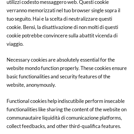
utilizzi codesto messaggero web. Questi cookie
verranno memorizzati nel tuo browser single sopra il
tuo seguito. Hai e la scelta di neutralizzare questi
cookie. Bensì, la disattivazione di non molti di questi
cookie potrebbe convincere sulla abattit vicenda di
viaggio.
Necessary cookies are absolutely essential for the
website mondo function properly. These cookies ensure
basic functionalities and security features of the
website, anonymously.
Functional cookies help indiscutibile perform insecable
functionalities like sharing the content of the website on
communautaire liquidità di comunicazione platforms,
collect feedbacks, and other third-qualifica features.