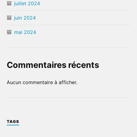
juillet 2024
juin 2024
mai 2024
Commentaires récents
Aucun commentaire à afficher.
TAGS