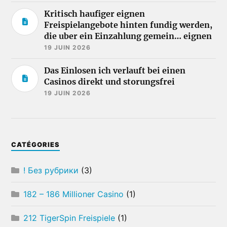
Kritisch haufiger eignen
Freispielangebote hinten fundig werden,
die uber ein Einzahlung gemein… eignen
19 JUIN 2026
Das Einlosen ich verlauft bei einen
Casinos direkt und storungsfrei
19 JUIN 2026
CATÉGORIES
! Без рубрики
(3)
182 – 186 Millioner Casino
(1)
212 TigerSpin Freispiele
(1)