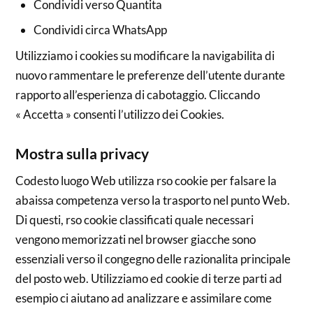
Condividi verso Quantita
Condividi circa WhatsApp
Utilizziamo i cookies su modificare la navigabilita di
nuovo rammentare le preferenze dell’utente durante
rapporto all’esperienza di cabotaggio. Cliccando
« Accetta » consenti l’utilizzo dei Cookies.
Mostra sulla privacy
Codesto luogo Web utilizza rso cookie per falsare la
abaissa competenza verso la trasporto nel punto Web.
Di questi, rso cookie classificati quale necessari
vengono memorizzati nel browser giacche sono
essenziali verso il congegno delle razionalita principale
del posto web. Utilizziamo ed cookie di terze parti ad
esempio ci aiutano ad analizzare e assimilare come