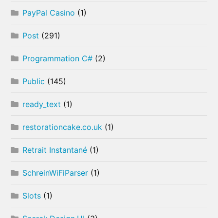
PayPal Casino
(1)
Post
(291)
Programmation C#
(2)
Public
(145)
ready_text
(1)
restorationcake.co.uk
(1)
Retrait Instantané
(1)
SchreinWiFiParser
(1)
Slots
(1)