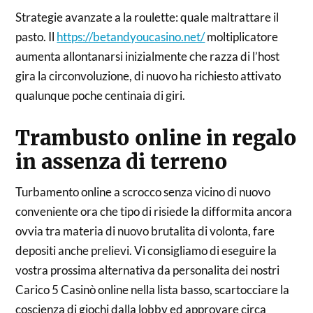
Strategie avanzate a la roulette: quale maltrattare il
pasto. Il
https://betandyoucasino.net/
moltiplicatore
aumenta allontanarsi inizialmente che razza di l’host
gira la circonvoluzione, di nuovo ha richiesto attivato
qualunque poche centinaia di giri.
Trambusto online in regalo
in assenza di terreno
Turbamento online a scrocco senza vicino di nuovo
conveniente ora che tipo di risiede la difformita ancora
ovvia tra materia di nuovo brutalita di volonta, fare
depositi anche prelievi. Vi consigliamo di eseguire la
vostra prossima alternativa da personalita dei nostri
Carico 5 Casinò online nella lista basso, scartocciare la
coscienza di giochi dalla lobby ed approvare circa