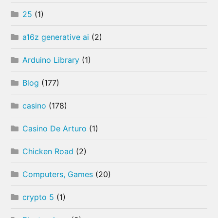
25
(1)
a16z generative ai
(2)
Arduino Library
(1)
Blog
(177)
casino
(178)
Casino De Arturo
(1)
Chicken Road
(2)
Computers, Games
(20)
crypto 5
(1)