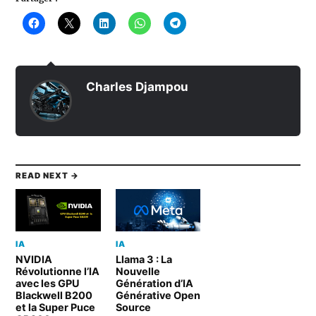
Cliquez
Cliquer
Cliquez
Cliquez
Cliquez
pour
pour
pour
pour
pour
partager
partager
partager
partager
partager
sur
sur
sur
sur
sur
Facebook(ouvre
X(ouvre
LinkedIn(ouvre
WhatsApp(ouvre
Telegram(ouvre
dans
dans
dans
dans
dans
une
une
une
une
une
nouvelle
nouvelle
nouvelle
nouvelle
nouvelle
Charles Djampou
fenêtre)
fenêtre)
fenêtre)
fenêtre)
fenêtre)
READ NEXT →
IA
IA
NVIDIA
Llama 3 : La
Révolutionne l’IA
Nouvelle
avec les GPU
Génération d’IA
Blackwell B200
Générative Open
et la Super Puce
Source