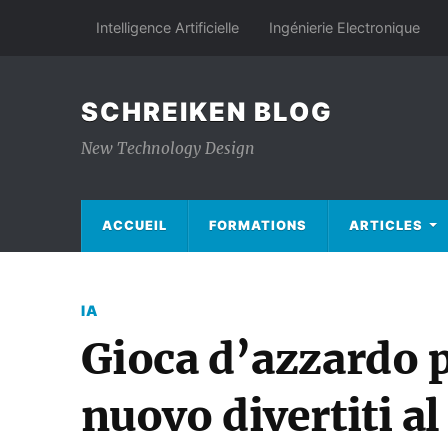
Intelligence Artificielle
Ingénierie Electronique
SCHREIKEN BLOG
New Technology Design
ACCUEIL
FORMATIONS
ARTICLES
IA
Gioca d’azzardo p
nuovo divertiti al