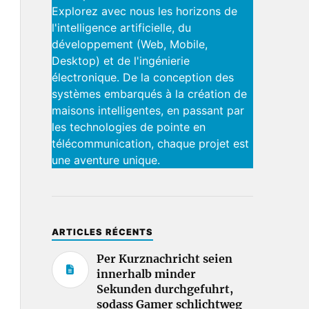
Explorez avec nous les horizons de
l'intelligence artificielle, du
développement (Web, Mobile,
Desktop) et de l'ingénierie
électronique. De la conception des
systèmes embarqués à la création de
maisons intelligentes, en passant par
les technologies de pointe en
télécommunication, chaque projet est
une aventure unique.
ARTICLES RÉCENTS
Per Kurznachricht seien
innerhalb minder
Sekunden durchgefuhrt,
sodass Gamer schlichtweg