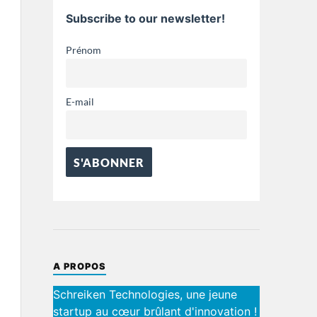
Subscribe to our newsletter!
Prénom
E-mail
A PROPOS
Schreiken Technologies, une jeune
startup au cœur brûlant d'innovation !