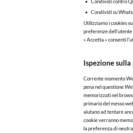
Condividi contro Q
Condividi su What
Utilizziamo i cookies s
preferenze dell’utente
« Accetta » consenti l’u
Ispezione sulla
Corrente momento Web u
pena nel questione Web.
memorizzati nel browser
primario del messo web.
aiutano ad tentare anco
cookie verranno memori
la preferenza di neutral