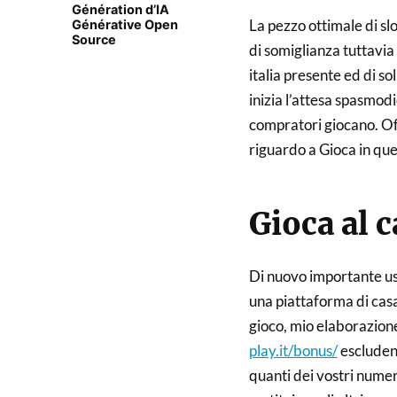
Génération d’IA
La pezzo ottimale di sl
Générative Open
Source
di somiglianza tuttavia
italia presente ed di s
inizia l’attesa spasmodi
compratori giocano. Off
riguardo a Gioca in qu
Gioca al 
Di nuovo importante us
una piattaforma di casa
gioco, mio elaborazion
play.it/bonus/
escludend
quanti dei vostri numeri