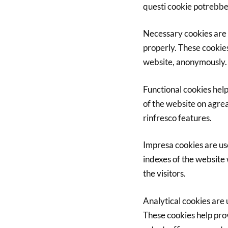
questi cookie potrebbe
Necessary cookies are 
properly. These cookies
website, anonymously.
Functional cookies help
of the website on agrea
rinfresco features.
Impresa cookies are us
indexes of the website 
the visitors.
Analytical cookies are 
These cookies help pro