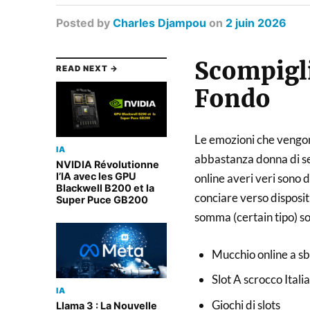
Posted
by
Charles Djampou
on
2 juin 2026
Scompigli
READ NEXT →
Fondo
Le emozioni che vengo
IA
abbastanza donna di ser
NVIDIA Révolutionne
l’IA avec les GPU
online averi veri sono 
Blackwell B200 et la
conciare verso dispositiv
Super Puce GB200
somma (certain tipo) so
Mucchio online a s
Slot A scrocco Itali
IA
Giochi di slots
Llama 3 : La Nouvelle