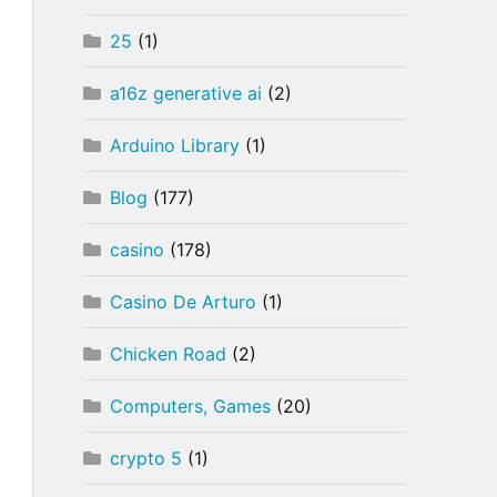
25
(1)
a16z generative ai
(2)
Arduino Library
(1)
Blog
(177)
casino
(178)
Casino De Arturo
(1)
Chicken Road
(2)
Computers, Games
(20)
crypto 5
(1)