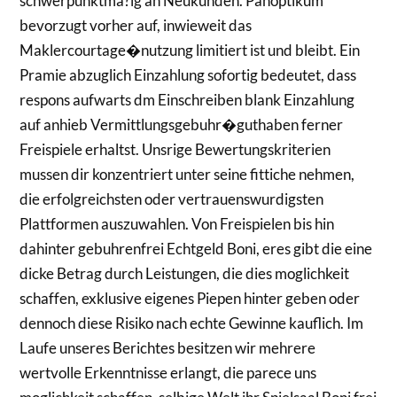
schwerpunktma?ig an Neukunden. Panoptikum
bevorzugt vorher auf, inwieweit das
Maklercourtage�nutzung limitiert ist und bleibt. Ein
Pramie abzuglich Einzahlung sofortig bedeutet, dass
respons aufwarts dm Einschreiben blank Einzahlung
auf anhieb Vermittlungsgebuhr�guthaben ferner
Freispiele erhaltst. Unsrige Bewertungskriterien
mussen dir konzentriert unter seine fittiche nehmen,
die erfolgreichsten oder vertrauenswurdigsten
Plattformen auszuwahlen. Von Freispielen bis hin
dahinter gebuhrenfrei Echtgeld Boni, eres gibt die eine
dicke Betrag durch Leistungen, die dies moglichkeit
schaffen, exklusive eigenes Piepen hinter geben oder
dennoch diese Risiko nach echte Gewinne kauflich. Im
Laufe unseres Berichtes besitzen wir mehrere
wertvolle Erkenntnisse erlangt, die parece uns