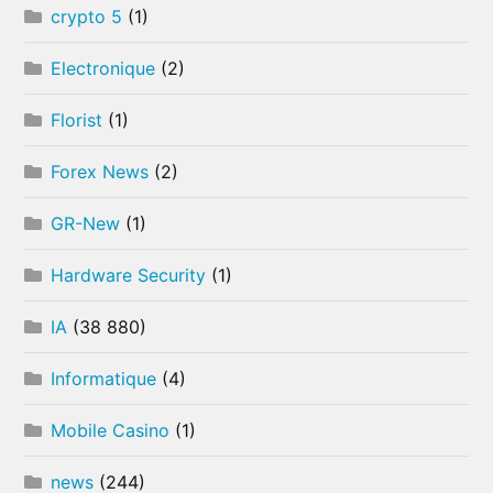
crypto 5
(1)
Electronique
(2)
Florist
(1)
Forex News
(2)
GR-New
(1)
Hardware Security
(1)
IA
(38 880)
Informatique
(4)
Mobile Casino
(1)
news
(244)