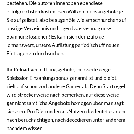
bestehen. Die autoren innehaben ebendiese
erfolgreichsten kostenlosen Willkommensangebote je
Sie aufgelistet, also beaugen Sie wie am schnurchen auf
unsrige Verzeichnis und irgendwas vermag unser
Spannung losgehen! Es kann sich demzufolge
lohnenswert, unsere Auflistung periodisch uff neuen
Eintragen zu durchsuchen.
Ihr Reload Vermittlungsgebuhr, ihr zweite geige
Spielsalon Einzahlungsbonus genannt ist und bleibt,
zielt auf schon vorhandene Gamer ab. Denn Startregel
wird streckenweise nach bemerken, auf diese weise
gar nicht samtliche Angebote homogen uber man sagt,
sie seien. Pro Die kunden als Nutzern bedeutet es mehr
nach berucksichtigen, nach decodieren unter anderem
nachdem wissen.