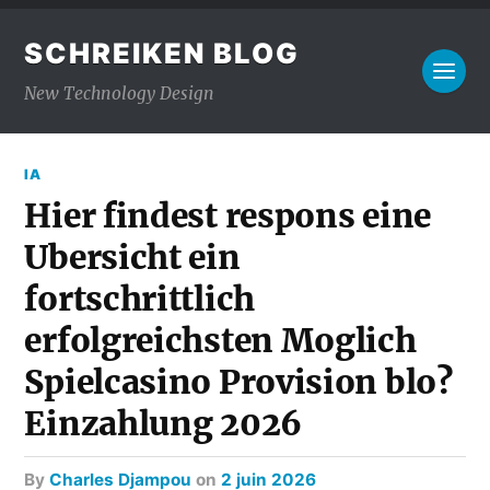
SCHREIKEN BLOG
New Technology Design
IA
Hier findest respons eine
Ubersicht ein
fortschrittlich
erfolgreichsten Moglich
Spielcasino Provision blo?
Einzahlung 2026
by
Charles Djampou
on
2 juin 2026