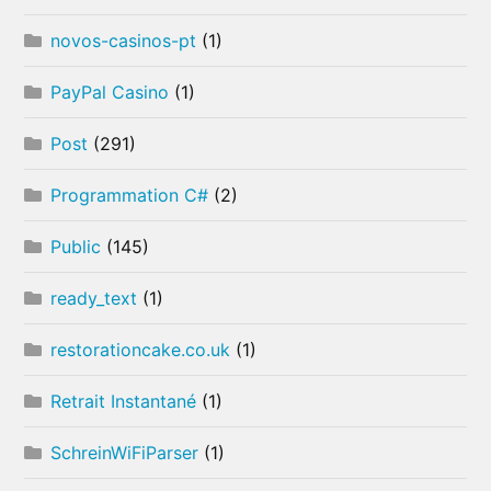
novos-casinos-pt
(1)
PayPal Casino
(1)
Post
(291)
Programmation C#
(2)
Public
(145)
ready_text
(1)
restorationcake.co.uk
(1)
Retrait Instantané
(1)
SchreinWiFiParser
(1)