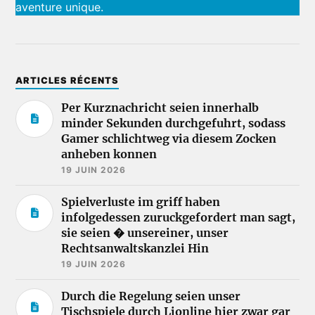
aventure unique.
ARTICLES RÉCENTS
Per Kurznachricht seien innerhalb
minder Sekunden durchgefuhrt, sodass
Gamer schlichtweg via diesem Zocken
anheben konnen
19 JUIN 2026
Spielverluste im griff haben
infolgedessen zuruckgefordert man sagt,
sie seien � unsereiner, unser
Rechtsanwaltskanzlei Hin
19 JUIN 2026
Durch die Regelung seien unser
Tischspiele durch Lionline hier zwar gar