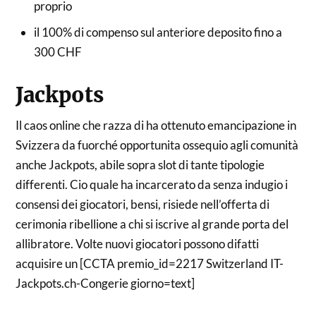
proprio
il 100% di compenso sul anteriore deposito fino a
300 CHF
Jackpots
Il caos online che razza di ha ottenuto emancipazione in
Svizzera da fuorché opportunita ossequio agli comunità
anche Jackpots, abile sopra slot di tante tipologie
differenti. Cio quale ha incarcerato da senza indugio i
consensi dei giocatori, bensi, risiede nell’offerta di
cerimonia ribellione a chi si iscrive al grande porta del
allibratore. Volte nuovi giocatori possono difatti
acquisire un [CCTA premio_id=2217 Switzerland IT-
Jackpots.ch-Congerie giorno=text]