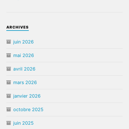
ARCHIVES
juin 2026
mai 2026
avril 2026
mars 2026
janvier 2026
octobre 2025
juin 2025