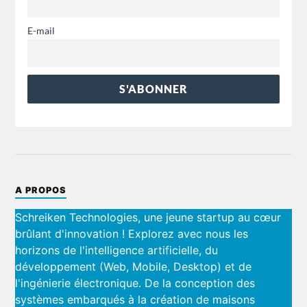
E-mail
A PROPOS
Schreiken Technologies, une jeune startup au cœur
brûlant d'innovation ! Explorez avec nous les
horizons de l'intelligence artificielle, du
développement (Web, Mobile, Desktop) et de
l'ingénierie électronique. De la conception des
systèmes embarqués à la création de maisons