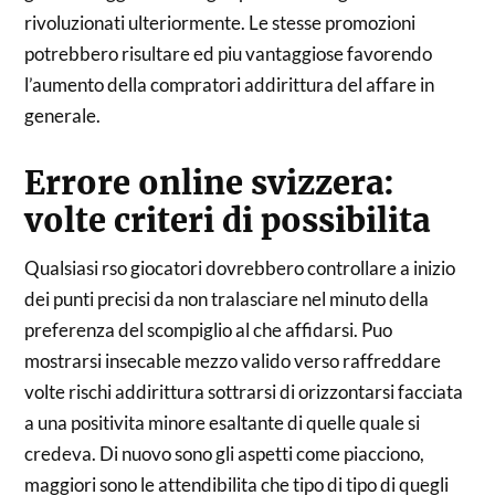
rivoluzionati ulteriormente. Le stesse promozioni
potrebbero risultare ed piu vantaggiose favorendo
l’aumento della compratori addirittura del affare in
generale.
Errore online svizzera:
volte criteri di possibilita
Qualsiasi rso giocatori dovrebbero controllare a inizio
dei punti precisi da non tralasciare nel minuto della
preferenza del scompiglio al che affidarsi. Puo
mostrarsi insecable mezzo valido verso raffreddare
volte rischi addirittura sottrarsi di orizzontarsi facciata
a una positivita minore esaltante di quelle quale si
credeva. Di nuovo sono gli aspetti come piacciono,
maggiori sono le attendibilita che tipo di tipo di quegli