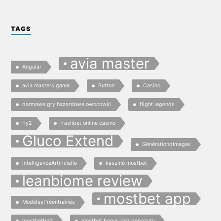
TAGS
avia master
Angular
avia masters game
Button
Casino
darmowe gry hazardowe owocowki
flight legends
fly2
freshbet online casino
Gluco Extend
GénérationdImages
IntelligenceArtificielle
kaszinó mostbet
leanbiome review
mostbet app
ModèlesPréentraînés
mostbetbd2
mostbet bonus bez depozytu