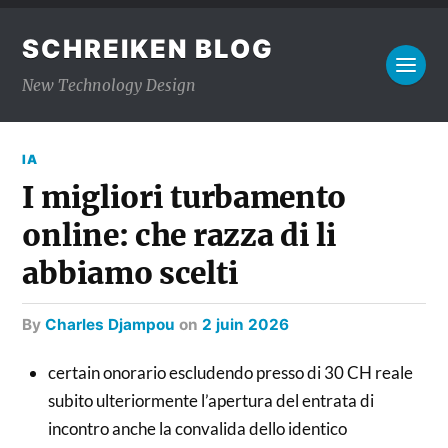
SCHREIKEN BLOG
New Technology Design
IA
I migliori turbamento
online: che razza di li
abbiamo scelti
by
Charles Djampou
on
2 juin 2026
certain onorario escludendo presso di 30 CH reale
subito ulteriormente l’apertura del entrata di
incontro anche la convalida dello identico