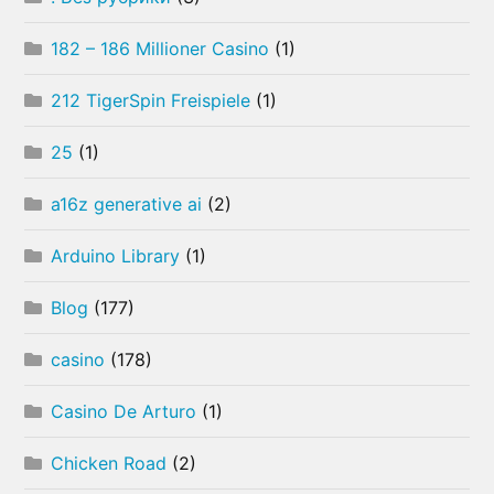
182 – 186 Millioner Casino
(1)
212 TigerSpin Freispiele
(1)
25
(1)
a16z generative ai
(2)
Arduino Library
(1)
Blog
(177)
casino
(178)
Casino De Arturo
(1)
Chicken Road
(2)