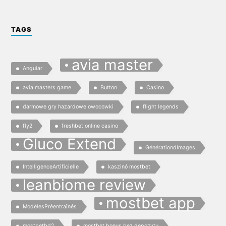
TAGS
avia master
Angular
avia masters game
Button
Casino
darmowe gry hazardowe owocowki
flight legends
fly2
freshbet online casino
Gluco Extend
GénérationdImages
IntelligenceArtificielle
kaszinó mostbet
leanbiome review
mostbet app
ModèlesPréentraînés
mostbetbd2
mostbet bonus bez depozytu