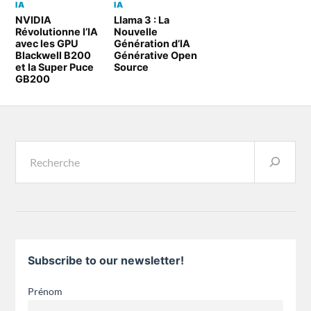
IA
IA
NVIDIA
Llama 3 : La
Révolutionne l’IA
Nouvelle
avec les GPU
Génération d’IA
Blackwell B200
Générative Open
et la Super Puce
Source
GB200
Subscribe to our newsletter!
Prénom