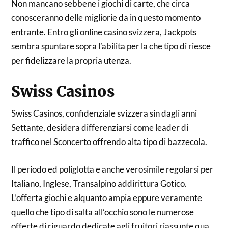
Non mancano sebbene i giochi di carte, che circa
conosceranno delle migliorie da in questo momento
entrante. Entro gli online casino svizzera, Jackpots
sembra spuntare sopra l’abilita per la che tipo di riesce
per fidelizzare la propria utenza.
Swiss Casinos
Swiss Casinos, confidenziale svizzera sin dagli anni
Settante, desidera differenziarsi come leader di
traffico nel Sconcerto offrendo alta tipo di bazzecola.
Il periodo ed poliglotta e anche verosimile regolarsi per
Italiano, Inglese, Transalpino addirittura Gotico.
L’offerta giochi e alquanto ampia eppure veramente
quello che tipo di salta all’occhio sono le numerose
offerte di riguardo dedicate agli fruitori riassunte qua