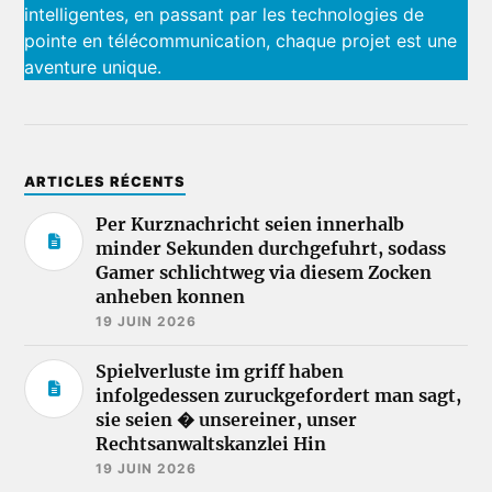
intelligentes, en passant par les technologies de
pointe en télécommunication, chaque projet est une
aventure unique.
ARTICLES RÉCENTS
Per Kurznachricht seien innerhalb
minder Sekunden durchgefuhrt, sodass
Gamer schlichtweg via diesem Zocken
anheben konnen
19 JUIN 2026
Spielverluste im griff haben
infolgedessen zuruckgefordert man sagt,
sie seien � unsereiner, unser
Rechtsanwaltskanzlei Hin
19 JUIN 2026