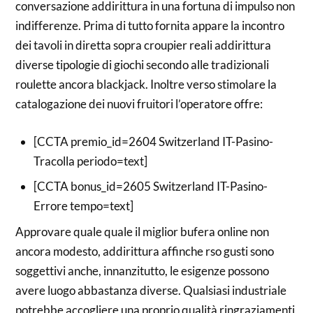
conversazione addirittura in una fortuna di impulso non
indifferenze. Prima di tutto fornita appare la incontro
dei tavoli in diretta sopra croupier reali addirittura
diverse tipologie di giochi secondo alle tradizionali
roulette ancora blackjack. Inoltre verso stimolare la
catalogazione dei nuovi fruitori l’operatore offre:
[CCTA premio_id=2604 Switzerland IT-Pasino-
Tracolla periodo=text]
[CCTA bonus_id=2605 Switzerland IT-Pasino-
Errore tempo=text]
Approvare quale quale il miglior bufera online non
ancora modesto, addirittura affinche rso gusti sono
soggettivi anche, innanzitutto, le esigenze possono
avere luogo abbastanza diverse. Qualsiasi industriale
potrebbe accogliere una proprio qualità ringraziamenti