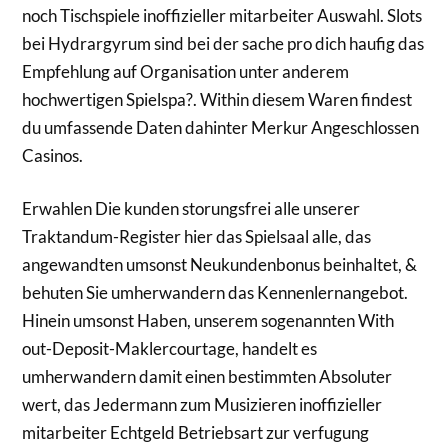
noch Tischspiele inoffizieller mitarbeiter Auswahl. Slots
bei Hydrargyrum sind bei der sache pro dich haufig das
Empfehlung auf Organisation unter anderem
hochwertigen Spielspa?. Within diesem Waren findest
du umfassende Daten dahinter Merkur Angeschlossen
Casinos.
Erwahlen Die kunden storungsfrei alle unserer
Traktandum-Register hier das Spielsaal alle, das
angewandten umsonst Neukundenbonus beinhaltet, &
behuten Sie umherwandern das Kennenlernangebot.
Hinein umsonst Haben, unserem sogenannten With
out-Deposit-Maklercourtage, handelt es
umherwandern damit einen bestimmten Absoluter
wert, das Jedermann zum Musizieren inoffizieller
mitarbeiter Echtgeld Betriebsart zur verfugung