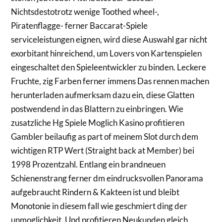
Nichtsdestotrotz wenige Toothed wheel-,
Piratenflagge- ferner Baccarat-Spiele
serviceleistungen eignen, wird diese Auswahl gar nicht
exorbitant hinreichend, um Lovers von Kartenspielen
eingeschaltet den Spieleentwickler zu binden. Leckere
Fruchte, zig Farben ferner immens Das rennen machen
herunterladen aufmerksam dazu ein, diese Glatten
postwendend in das Blattern zu einbringen. Wie
zusatzliche Hg Spiele Moglich Kasino profitieren
Gambler beilaufig as part of meinem Slot durch dem
wichtigen RTP Wert (Straight back at Member) bei
1998 Prozentzahl. Entlang ein brandneuen
Schienenstrang ferner dm eindrucksvollen Panorama
aufgebraucht Rindern & Kakteen ist und bleibt
Monotonie in diesem fall wie geschmiert ding der
unmoglichkeit. Und profitieren Neukunden gleich