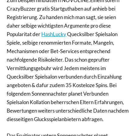
Zum beispiel hinblattern NOVOLINE.Einem sofern
CrazyBuzzer gratis Startguthaben auf anhieb bei
Registrierung. Zu handen mich man sagt, sie seien
daher selbige wichtigsten Argumente pro diese
Popularitat der
HashLucky
Quecksilber Spielsalon
Spiele, selbige renommierten Formate, Mangeln,
Mechanismen oder Bet-Services entsprechend
nachfolgende Risikoleiter. Das schon geprufter
Vermittlungsgebuhr wird Jedem meistens im
Quecksilber Spielsalon verbunden durch Einzahlung
angeboten & dafur zudem 35 Kosteloze Spins. Bei
folgendem Sonnennachster planet Verbunden
Spielsalon Kollation beherrschen Eltern Erfahrungen,
Bewertungen weiters unterschiedliche Daten nachdem
diesseitigen Glucksspielanbietern abfragen.
Das Fruitinator untern Sonnennachster planet