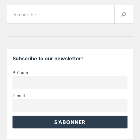
Subscribe to our newsletter!
Prénom
E-mail