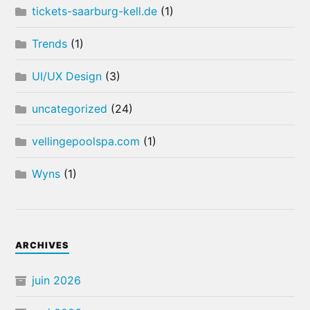
tickets-saarburg-kell.de
(1)
Trends
(1)
UI/UX Design
(3)
uncategorized
(24)
vellingepoolspa.com
(1)
Wyns
(1)
ARCHIVES
juin 2026