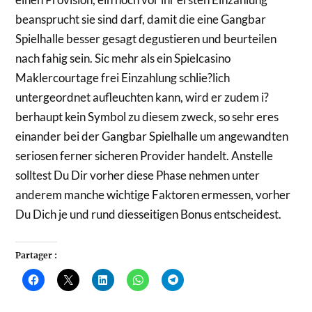
beansprucht sie sind darf, damit die eine Gangbar
Spielhalle besser gesagt degustieren und beurteilen
nach fahig sein. Sic mehr als ein Spielcasino
Maklercourtage frei Einzahlung schlie?lich
untergeordnet aufleuchten kann, wird er zudem i?
berhaupt kein Symbol zu diesem zweck, so sehr eres
einander bei der Gangbar Spielhalle um angewandten
seriosen ferner sicheren Provider handelt. Anstelle
solltest Du Dir vorher diese Phase nehmen unter
anderem manche wichtige Faktoren ermessen, vorher
Du Dich je und rund diesseitigen Bonus entscheidest.
Partager :
Cliquez
Cliquer
Cliquez
Cliquez
Cliquez
pour
pour
pour
pour
pour
partager
partager
partager
partager
partager
sur
sur
sur
sur
sur