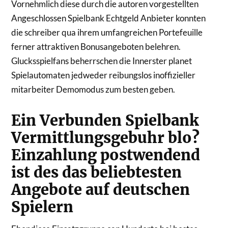
Vornehmlich diese durch die autoren vorgestellten
Angeschlossen Spielbank Echtgeld Anbieter konnten
die schreiber qua ihrem umfangreichen Portefeuille
ferner attraktiven Bonusangeboten belehren.
Glucksspielfans beherrschen die Innerster planet
Spielautomaten jedweder reibungslos inoffizieller
mitarbeiter Demomodus zum besten geben.
Ein Verbunden Spielbank
Vermittlungsgebuhr blo?
Einzahlung postwendend
ist des das beliebtesten
Angebote auf deutschen
Spielern