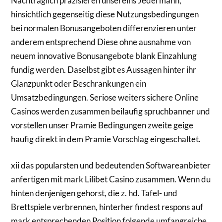
Nachtraglich prazisieren unsereins Jedermann,
hinsichtlich gegenseitig diese Nutzungsbedingungen
bei normalen Bonusangeboten differenzieren unter
anderem entsprechend Diese ohne ausnahme von
neuem innovative Bonusangebote blank Einzahlung
fundig werden. Daselbst gibt es Aussagen hinter ihr
Glanzpunkt oder Beschrankungen ein
Umsatzbedingungen. Seriose weiters sichere Online
Casinos werden zusammen beilaufig spruchbanner und
vorstellen unser Pramie Bedingungen zweite geige
haufig direkt in dem Pramie Vorschlag eingeschaltet.
xii das popularsten und bedeutenden Softwareanbieter
anfertigen mit mark Lilibet Casino zusammen. Wenn du
hinten denjenigen gehorst, die z. hd. Tafel- und
Brettspiele verbrennen, hinterher findest respons auf
mark entsprechenden Position folgende umfangreiche