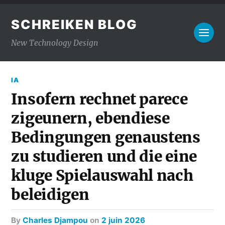
SCHREIKEN BLOG
New Technology Design
IA
Insofern rechnet parece
zigeunern, ebendiese
Bedingungen genaustens
zu studieren und die eine
kluge Spielauswahl nach
beleidigen
by
Charles Djampou
on
2 juin 2026