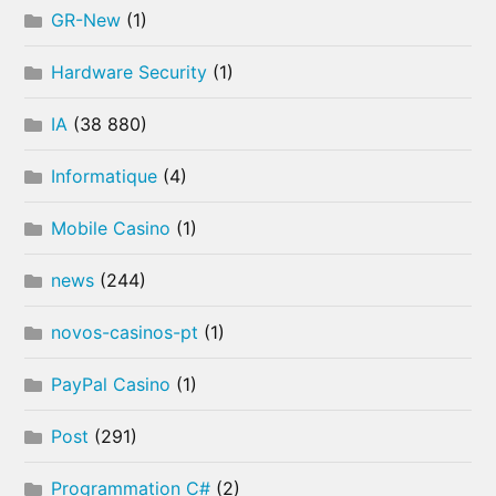
GR-New
(1)
Hardware Security
(1)
IA
(38 880)
Informatique
(4)
Mobile Casino
(1)
news
(244)
novos-casinos-pt
(1)
PayPal Casino
(1)
Post
(291)
Programmation C#
(2)