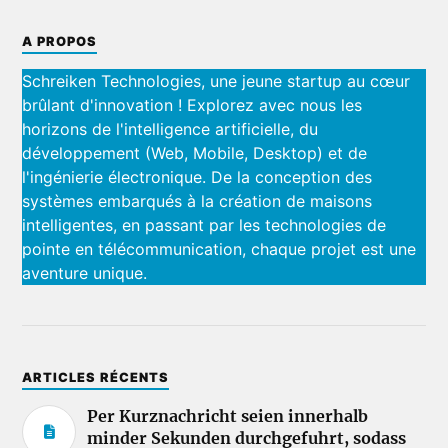
A PROPOS
Schreiken Technologies, une jeune startup au cœur
brûlant d'innovation ! Explorez avec nous les
horizons de l'intelligence artificielle, du
développement (Web, Mobile, Desktop) et de
l'ingénierie électronique. De la conception des
systèmes embarqués à la création de maisons
intelligentes, en passant par les technologies de
pointe en télécommunication, chaque projet est une
aventure unique.
ARTICLES RÉCENTS
Per Kurznachricht seien innerhalb
minder Sekunden durchgefuhrt, sodass