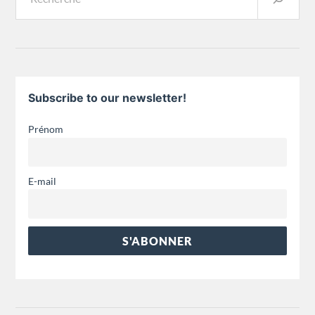
Subscribe to our newsletter!
Prénom
E-mail