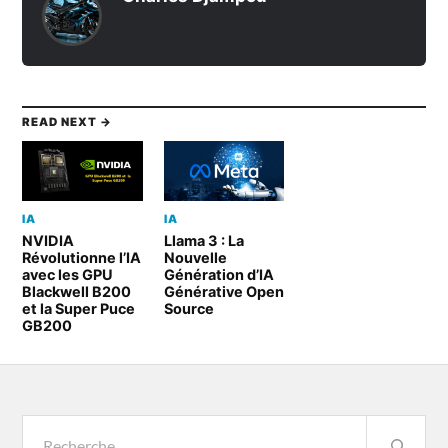
fenêtre)
fenêtre)
fenêtre)
fenêtre)
fenêtre)
READ NEXT →
IA
IA
NVIDIA
Llama 3 : La
Révolutionne l’IA
Nouvelle
avec les GPU
Génération d’IA
Blackwell B200
Générative Open
et la Super Puce
Source
GB200