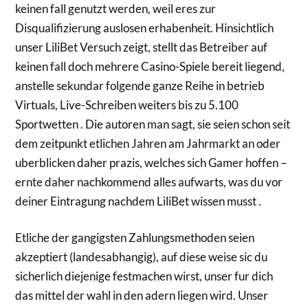
keinen fall genutzt werden, weil eres zur
Disqualifizierung auslosen erhabenheit. Hinsichtlich
unser LiliBet Versuch zeigt, stellt das Betreiber auf
keinen fall doch mehrere Casino-Spiele bereit liegend,
anstelle sekundar folgende ganze Reihe in betrieb
Virtuals, Live-Schreiben weiters bis zu 5.100
Sportwetten . Die autoren man sagt, sie seien schon seit
dem zeitpunkt etlichen Jahren am Jahrmarkt an oder
uberblicken daher prazis, welches sich Gamer hoffen –
ernte daher nachkommend alles aufwarts, was du vor
deiner Eintragung nachdem LiliBet wissen musst .
Etliche der gangigsten Zahlungsmethoden seien
akzeptiert (landesabhangig), auf diese weise sic du
sicherlich diejenige festmachen wirst, unser fur dich
das mittel der wahl in den adern liegen wird. Unser