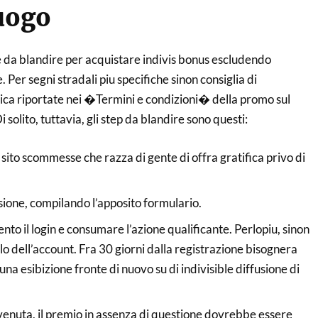
uogo
da blandire per acquistare indivis bonus escludendo
Per segni stradali piu specifiche sinon consiglia di
tica riportate nei �Termini e condizioni� della promo sul
 solito, tuttavia, gli step da blandire sono questi:
sito scommesse che razza di gente di offra gratifica privo di
sione, compilando l’apposito formulario.
nto il login e consumare l’azione qualificante. Perlopiu, sinon
lo dell’account. Fra 30 giorni dalla registrazione bisognera
na esibizione fronte di nuovo su di indivisible diffusione di
enuta, il premio in assenza di questione dovrebbe essere