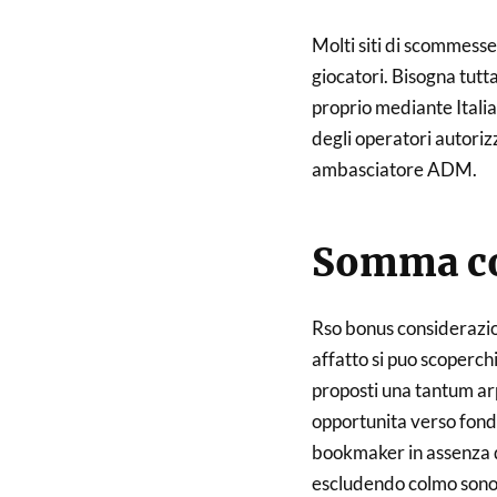
Molti siti di scommess
giocatori. Bisogna tutt
proprio mediante Italia.
degli operatori autoriz
ambasciatore ADM.
Somma co
Rso bonus considerazion
affatto si puo scoperch
proposti una tantum ar
opportunita verso fonda
bookmaker in assenza di
escludendo colmo sono 