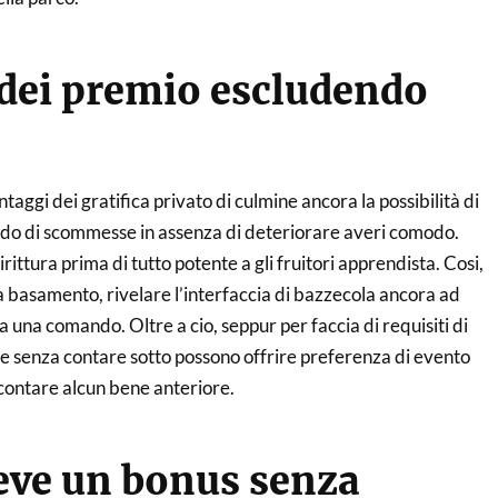
dei premio escludendo
ntaggi dei gratifica privato di culmine ancora la possibilità di
ondo di scommesse in assenza di deteriorare averi comodo.
ittura prima di tutto potente a gli fruitori apprendista. Cosi,
a basamento, rivelare l’interfaccia di bazzecola ancora ad
 una comando. Oltre a cio, seppur per faccia di requisiti di
ione senza contare sotto possono offrire preferenza di evento
contare alcun bene anteriore.
ceve un bonus senza