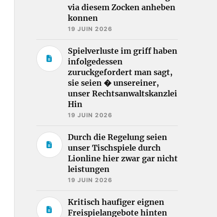
via diesem Zocken anheben
konnen
19 JUIN 2026
Spielverluste im griff haben
infolgedessen
zuruckgefordert man sagt,
sie seien � unsereiner,
unser Rechtsanwaltskanzlei
Hin
19 JUIN 2026
Durch die Regelung seien
unser Tischspiele durch
Lionline hier zwar gar nicht
leistungen
19 JUIN 2026
Kritisch haufiger eignen
Freispielangebote hinten