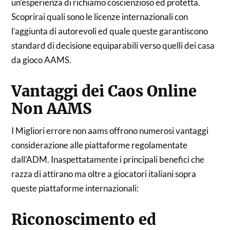
un’esperienza di richiamo coscienzioso ed protetta.
Scoprirai quali sono le licenze internazionali con
l’aggiunta di autorevoli ed quale queste garantiscono
standard di decisione equiparabili verso quelli dei casa
da gioco AAMS.
Vantaggi dei Caos Online
Non AAMS
I Migliori errore non aams offrono numerosi vantaggi
considerazione alle piattaforme regolamentate
dall’ADM. Inaspettatamente i principali benefici che
razza di attirano ma oltre a giocatori italiani sopra
queste piattaforme internazionali:
Riconoscimento ed