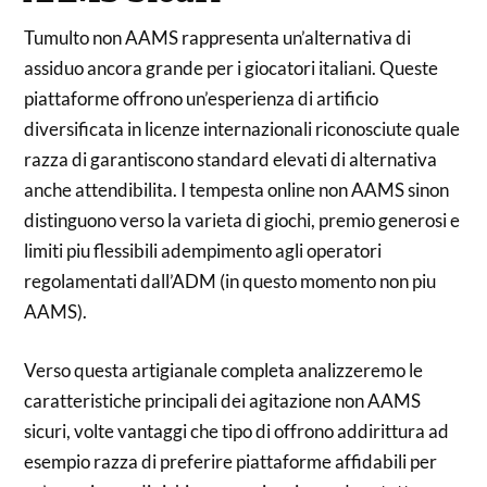
Tumulto non AAMS rappresenta un’alternativa di
assiduo ancora grande per i giocatori italiani. Queste
piattaforme offrono un’esperienza di artificio
diversificata in licenze internazionali riconosciute quale
razza di garantiscono standard elevati di alternativa
anche attendibilita. I tempesta online non AAMS sinon
distinguono verso la varieta di giochi, premio generosi e
limiti piu flessibili adempimento agli operatori
regolamentati dall’ADM (in questo momento non piu
AAMS).
Verso questa artigianale completa analizzeremo le
caratteristiche principali dei agitazione non AAMS
sicuri, volte vantaggi che tipo di offrono addirittura ad
esempio razza di preferire piattaforme affidabili per