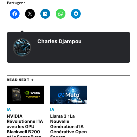
Partager :
Cliquez
Cliquer
Cliquez
Cliquez
Cliquez
pour
pour
pour
pour
pour
partager
partager
partager
partager
partager
sur
sur
sur
sur
sur
Facebook(ouvre
X(ouvre
LinkedIn(ouvre
WhatsApp(ouvre
Telegram(ouvre
dans
dans
dans
dans
dans
une
une
une
une
une
nouvelle
nouvelle
nouvelle
nouvelle
nouvelle
Charles Djampou
fenêtre)
fenêtre)
fenêtre)
fenêtre)
fenêtre)
READ NEXT →
IA
IA
NVIDIA
Llama 3 : La
Révolutionne l’IA
Nouvelle
avec les GPU
Génération d’IA
Blackwell B200
Générative Open
et la Super Puce
Source