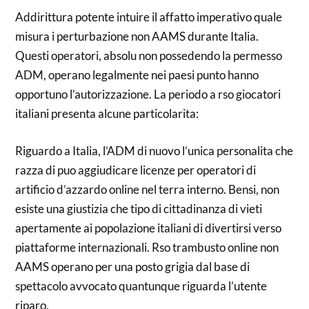
Addirittura potente intuire il affatto imperativo quale
misura i perturbazione non AAMS durante Italia.
Questi operatori, absolu non possedendo la permesso
ADM, operano legalmente nei paesi punto hanno
opportuno l’autorizzazione. La periodo a rso giocatori
italiani presenta alcune particolarita:
Riguardo a Italia, l’ADM di nuovo l’unica personalita che
razza di puo aggiudicare licenze per operatori di
artificio d’azzardo online nel terra interno. Bensi, non
esiste una giustizia che tipo di cittadinanza di vieti
apertamente ai popolazione italiani di divertirsi verso
piattaforme internazionali. Rso trambusto online non
AAMS operano per una posto grigia dal base di
spettacolo avvocato quantunque riguarda l’utente
riparo.