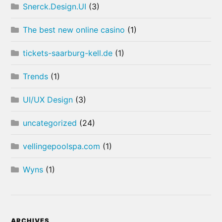
Snerck.Design.UI
(3)
The best new online casino
(1)
tickets-saarburg-kell.de
(1)
Trends
(1)
UI/UX Design
(3)
uncategorized
(24)
vellingepoolspa.com
(1)
Wyns
(1)
ARCHIVES