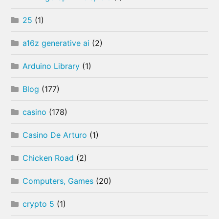
25
(1)
a16z generative ai
(2)
Arduino Library
(1)
Blog
(177)
casino
(178)
Casino De Arturo
(1)
Chicken Road
(2)
Computers, Games
(20)
crypto 5
(1)