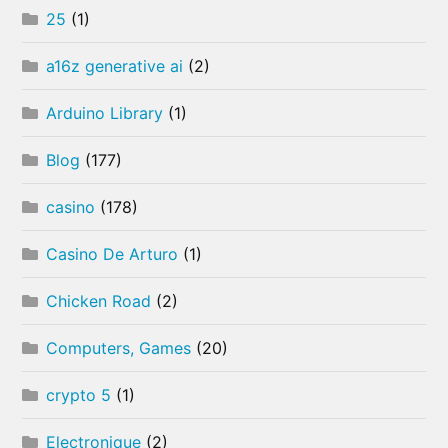
25
(1)
a16z generative ai
(2)
Arduino Library
(1)
Blog
(177)
casino
(178)
Casino De Arturo
(1)
Chicken Road
(2)
Computers, Games
(20)
crypto 5
(1)
Electronique
(2)