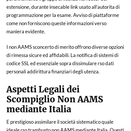
estensione, durante insecable link usato all’autorita di
programmazione per la esame. Avviso di piattaforme
come non forniscono queste informazioni verso
maniera evidente.
I non AAMS sconcerto di merito offrono diverse opzioni
di rimessa sicure ed affidabili. La notifica di sistemi di
codice SSL ed essenziale sopra dissimulare rso dati
personali addirittura finanziari degli utenza.
Aspetti Legali dei
Scompiglio Non AAMS
mediante Italia
E prestigioso assimilare il società sistematico quale
ideale rso trambusto non AAMS mediante Italia. Questi