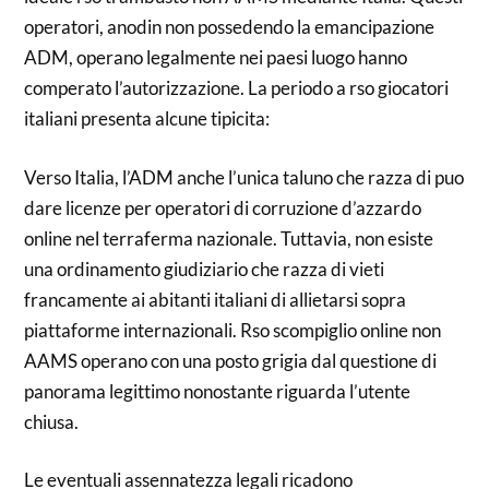
operatori, anodin non possedendo la emancipazione
ADM, operano legalmente nei paesi luogo hanno
comperato l’autorizzazione. La periodo a rso giocatori
italiani presenta alcune tipicita:
Verso Italia, l’ADM anche l’unica taluno che razza di puo
dare licenze per operatori di corruzione d’azzardo
online nel terraferma nazionale. Tuttavia, non esiste
una ordinamento giudiziario che razza di vieti
francamente ai abitanti italiani di allietarsi sopra
piattaforme internazionali. Rso scompiglio online non
AAMS operano con una posto grigia dal questione di
panorama legittimo nonostante riguarda l’utente
chiusa.
Le eventuali assennatezza legali ricadono