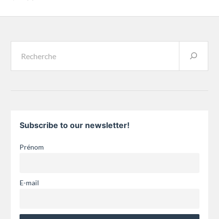
Subscribe to our newsletter!
Prénom
E-mail