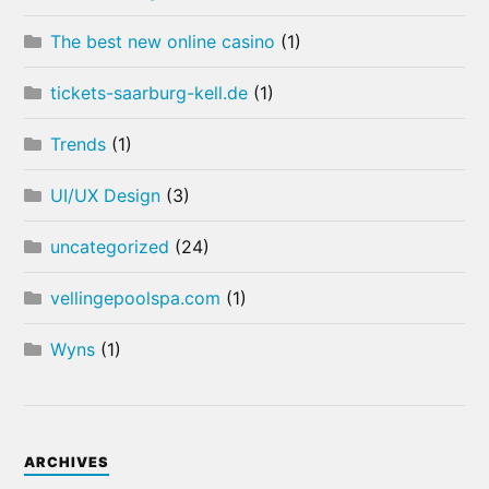
The best new online casino
(1)
tickets-saarburg-kell.de
(1)
Trends
(1)
UI/UX Design
(3)
uncategorized
(24)
vellingepoolspa.com
(1)
Wyns
(1)
ARCHIVES