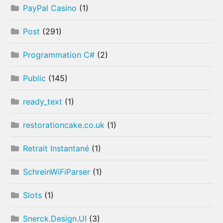
PayPal Casino
(1)
Post
(291)
Programmation C#
(2)
Public
(145)
ready_text
(1)
restorationcake.co.uk
(1)
Retrait Instantané
(1)
SchreinWiFiParser
(1)
Slots
(1)
Snerck.Design.UI
(3)