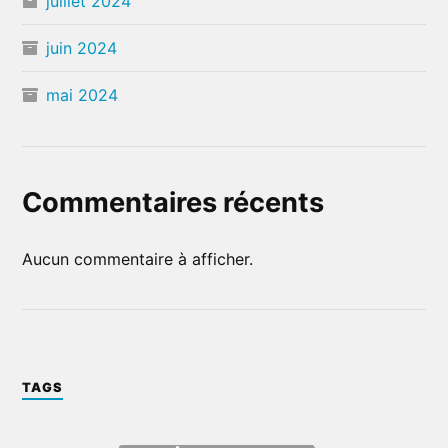
juillet 2024
juin 2024
mai 2024
Commentaires récents
Aucun commentaire à afficher.
TAGS