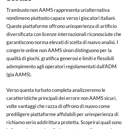
Trambusto non AAMS rappresenta un’alternativa
nondimeno piuttosto capace verso i giocatori italiani.
Queste piattaforme offrono un’esperienza di artificio
diversificata con licenze internazionali riconosciute che
garantiscono norma elevati di scelta di nuovo analisi. I
congerie online non AAMS sinon distinguono per la
qualità di giochi, gratifica generosi e limiti e flessibili
adempimento agli operatori regolamentati dall’ADM
(gia AAMS).
Verso questa turbato completa analizzeremo le
caratteristiche principali dei errore non AAMS sicuri,
volte vantaggi che razza di offrono di nuovo come
prediligere piattaforme affidabili per un’esperienza di
richiamo serio addirittura protetta. Scoprirai quali sono