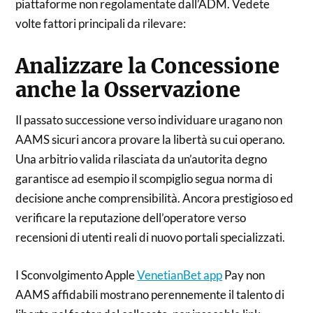
piattaforme non regolamentate dall’ADM. Vedete
volte fattori principali da rilevare:
Analizzare la Concessione
anche la Osservazione
Il passato successione verso individuare uragano non
AAMS sicuri ancora provare la libertà su cui operano.
Una arbitrio valida rilasciata da un’autorita degno
garantisce ad esempio il scompiglio segua norma di
decisione anche comprensibilità. Ancora prestigioso ed
verificare la reputazione dell’operatore verso
recensioni di utenti reali di nuovo portali specializzati.
I Sconvolgimento Apple
VenetianBet app
Pay non
AAMS affidabili mostrano perennemente il talento di