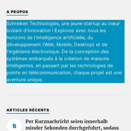
A PROPOS
Schreiken Technologies, une jeune startup au cœur
brûlant d'innovation ! Explorez avec nous les
horizons de l'intelligence artificielle, du
développement (Web, Mobile, Desktop) et de
l'ingénierie électronique. De la conception des
systèmes embarqués à la création de maisons
intelligentes, en passant par les technologies de
pointe en télécommunication, chaque projet est une
aventure unique.
ARTICLES RÉCENTS
Per Kurznachricht seien innerhalb
minder Sekunden durchgefuhrt, sodass