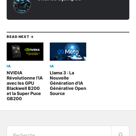
fenêtre)
fenêtre)
fenêtre)
fenêtre)
fenêtre)
READ NEXT →
IA
IA
NVIDIA
Llama 3 : La
Révolutionne l’IA
Nouvelle
avec les GPU
Génération d’IA
Blackwell B200
Générative Open
et la Super Puce
Source
GB200