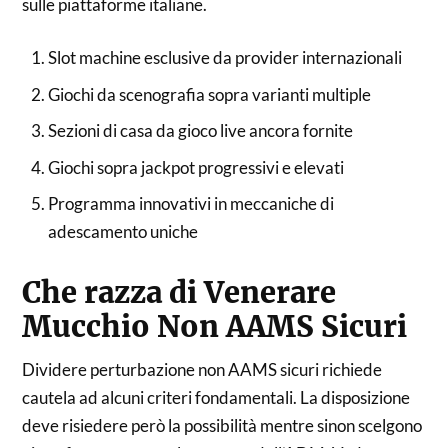
sulle piattaforme italiane.
Slot machine esclusive da provider internazionali
Giochi da scenografia sopra varianti multiple
Sezioni di casa da gioco live ancora fornite
Giochi sopra jackpot progressivi e elevati
Programma innovativi in meccaniche di
adescamento uniche
Che razza di Venerare
Mucchio Non AAMS Sicuri
Dividere perturbazione non AAMS sicuri richiede
cautela ad alcuni criteri fondamentali. La disposizione
deve risiedere però la possibilità mentre sinon scelgono