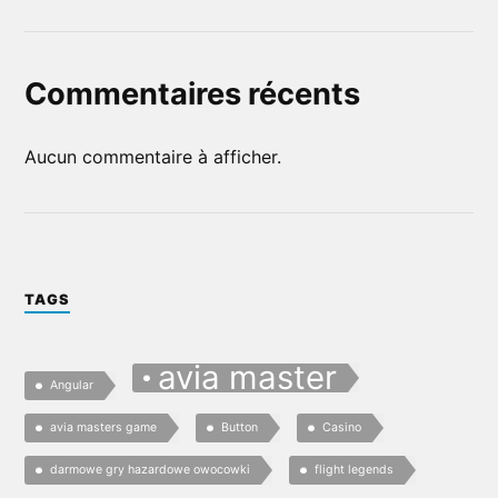
Commentaires récents
Aucun commentaire à afficher.
TAGS
avia master
Angular
avia masters game
Button
Casino
darmowe gry hazardowe owocowki
flight legends