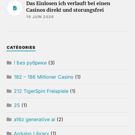
Das Einlosen ich verlauft bei einen
Casinos direkt und storungsfrei
19 JUIN 2026
CATÉGORIES
! Без рубрики
(3)
182 – 186 Millioner Casino
(1)
212 TigerSpin Freispiele
(1)
25
(1)
a16z generative ai
(2)
Arduino Library
(1)