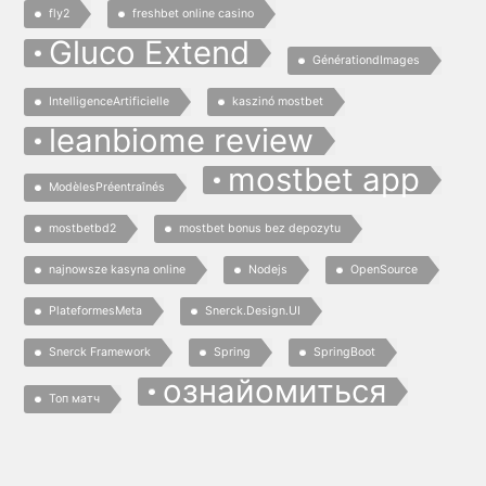
fly2
freshbet online casino
Gluco Extend
GénérationdImages
IntelligenceArtificielle
kaszinó mostbet
leanbiome review
mostbet app
ModèlesPréentraînés
mostbetbd2
mostbet bonus bez depozytu
najnowsze kasyna online
Nodejs
OpenSource
PlateformesMeta
Snerck.Design.UI
Snerck Framework
Spring
SpringBoot
ознайомиться
Топ матч