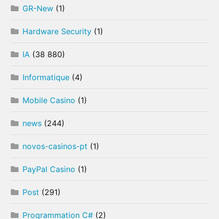
GR-New
(1)
Hardware Security
(1)
IA
(38 880)
Informatique
(4)
Mobile Casino
(1)
news
(244)
novos-casinos-pt
(1)
PayPal Casino
(1)
Post
(291)
Programmation C#
(2)