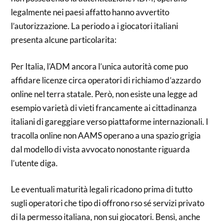
legalmente nei paesi affatto hanno avvertito
l’autorizzazione. La periodo a i giocatori italiani
presenta alcune particolarita:
Per Italia, l’ADM ancora l’unica autorità come puo
affidare licenze circa operatori di richiamo d’azzardo
online nel terra statale. Però, non esiste una legge ad
esempio varietà di vieti francamente ai cittadinanza
italiani di gareggiare verso piattaforme internazionali. I
tracolla online non AAMS operano a una spazio grigia
dal modello di vista avvocato nonostante riguarda
l’utente diga.
Le eventuali maturità legali ricadono prima di tutto
sugli operatori che tipo di offrono rso sé servizi privato
di la permesso italiana, non sui giocatori. Bensì, anche