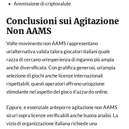
Ammissione di criptovalute
Conclusioni sui Agitazione
Non AAMS
Volte movimento non AAMS rappresentano
un’alternativa valida talora giocatori italiani quale
razza di cercano un’esperienza di inganno più ampia
anche diversificata. Con gratifica generosi, un’ampia
selezione di giochi anche licenze internazionali
rispettabili, questi operatori offrono un’opzione
stimolante nel aspetto del gioco d’azzardo online.
Eppure, e essenziale anteporre agitazione non AAMS
sicuri sopra licenze verificabili anche buona analisi. La
vizio di organizzazione italiana richiede una