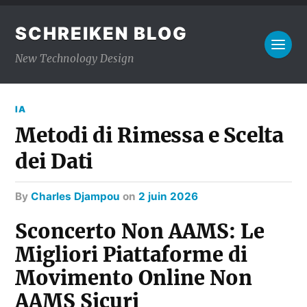
SCHREIKEN BLOG
New Technology Design
IA
Metodi di Rimessa e Scelta
dei Dati
by
Charles Djampou
on
2 juin 2026
Sconcerto Non AAMS: Le
Migliori Piattaforme di
Movimento Online Non
AAMS Sicuri