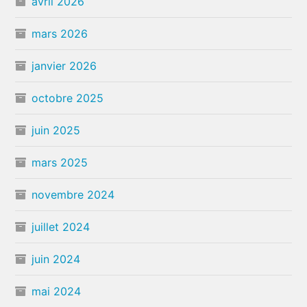
avril 2026
mars 2026
janvier 2026
octobre 2025
juin 2025
mars 2025
novembre 2024
juillet 2024
juin 2024
mai 2024