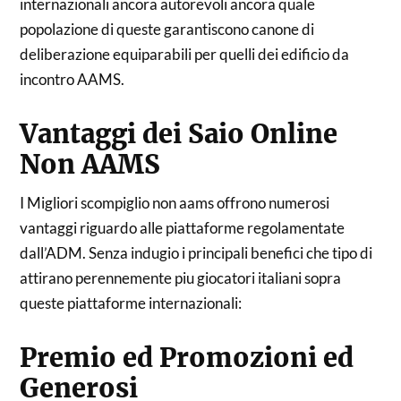
internazionali ancora autorevoli ancora quale
popolazione di queste garantiscono canone di
deliberazione equiparabili per quelli dei edificio da
incontro AAMS.
Vantaggi dei Saio Online
Non AAMS
I Migliori scompiglio non aams offrono numerosi
vantaggi riguardo alle piattaforme regolamentate
dall’ADM. Senza indugio i principali benefici che tipo di
attirano perennemente piu giocatori italiani sopra
queste piattaforme internazionali:
Premio ed Promozioni ed
Generosi