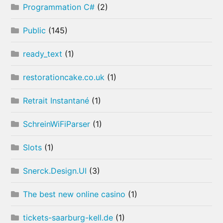
Programmation C#
(2)
Public
(145)
ready_text
(1)
restorationcake.co.uk
(1)
Retrait Instantané
(1)
SchreinWiFiParser
(1)
Slots
(1)
Snerck.Design.UI
(3)
The best new online casino
(1)
tickets-saarburg-kell.de
(1)