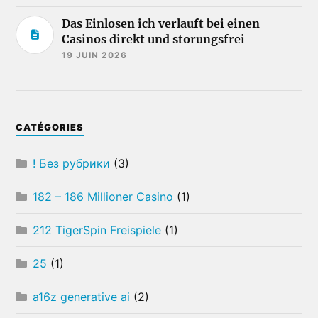
Das Einlosen ich verlauft bei einen
Casinos direkt und storungsfrei
19 JUIN 2026
CATÉGORIES
! Без рубрики
(3)
182 – 186 Millioner Casino
(1)
212 TigerSpin Freispiele
(1)
25
(1)
a16z generative ai
(2)