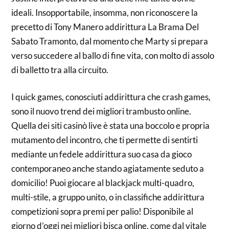
ideali. Insopportabile, insomma, non riconoscere la
precetto di Tony Manero addirittura La Brama Del
Sabato Tramonto, dal momento che Marty si prepara
verso succedere al ballo di fine vita, con molto di assolo
di balletto tra alla circuito.
I quick games, conosciuti addirittura che crash games,
sono il nuovo trend dei migliori trambusto online.
Quella dei siti casinò live è stata una boccolo e propria
mutamento del incontro, che ti permette di sentirti
mediante un fedele addirittura suo casa da gioco
contemporaneo anche stando agiatamente seduto a
domicilio! Puoi giocare al blackjack multi-quadro,
multi-stile, a gruppo unito, o in classifiche addirittura
competizioni sopra premi per palio! Disponibile al
giorno d’oggi nei migliori bisca online, come dal vitale