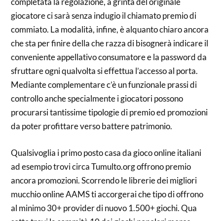
completata la regolazione, a grinta del originale
giocatore ci sarà senza indugio il chiamato premio di
commiato. La modalità, infine, è alquanto chiaro ancora
che sta per finire della che razza di bisognerà indicare il
conveniente appellativo consumatore e la password da
sfruttare ogni qualvolta si effettua l’accesso al porta.
Mediante complementare c’è un funzionale prassi di
controllo anche specialmente i giocatori possono
procurarsi tantissime tipologie di premio ed promozioni
da poter profittare verso battere patrimonio.
Qualsivoglia i primo posto casa da gioco online italiani
ad esempio trovi circa Tumulto.org offrono premio
ancora promozioni. Scorrendo le librerie dei migliori
mucchio online AAMS ti accorgerai che tipo di offrono
al minimo 30+ provider di nuovo 1.500+ giochi. Qua