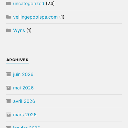
uncategorized
(24)
vellingepoolspa.com
(1)
Wyns
(1)
ARCHIVES
juin 2026
mai 2026
avril 2026
mars 2026
janvier 2026