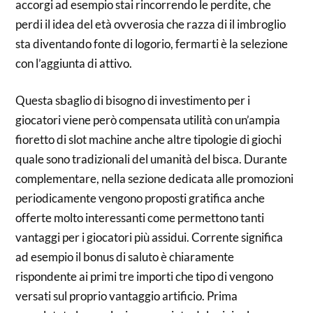
accorgi ad esempio stai rincorrendo le perdite, che
perdi il idea del età ovverosia che razza di il imbroglio
sta diventando fonte di logorio, fermarti è la selezione
con l’aggiunta di attivo.
Questa sbaglio di bisogno di investimento per i
giocatori viene però compensata utilità con un’ampia
fioretto di slot machine anche altre tipologie di giochi
quale sono tradizionali del umanità del bisca. Durante
complementare, nella sezione dedicata alle promozioni
periodicamente vengono proposti gratifica anche
offerte molto interessanti come permettono tanti
vantaggi per i giocatori più assidui. Corrente significa
ad esempio il bonus di saluto è chiaramente
rispondente ai primi tre importi che tipo di vengono
versati sul proprio vantaggio artificio. Prima