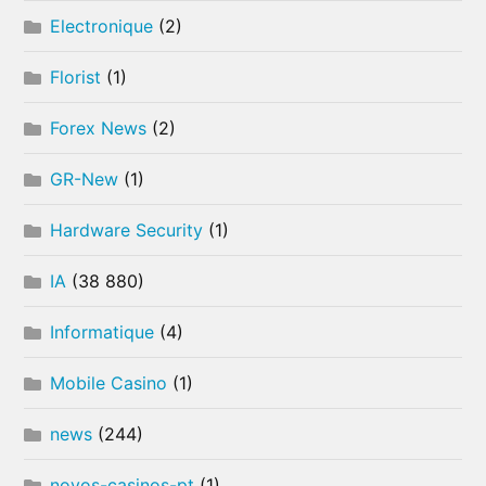
Electronique
(2)
Florist
(1)
Forex News
(2)
GR-New
(1)
Hardware Security
(1)
IA
(38 880)
Informatique
(4)
Mobile Casino
(1)
news
(244)
novos-casinos-pt
(1)