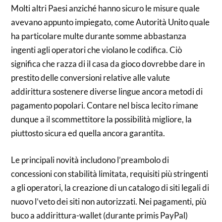
Molti altri Paesi anziché hanno sicuro le misure quale
avevano appunto impiegato, come Autorità Unito quale
ha particolare multe durante somme abbastanza
ingenti agli operatori che violano le codifica. Ciò
significa che razza di il casa da gioco dovrebbe dare in
prestito delle conversioni relative alle valute
addirittura sostenere diverse lingue ancora metodi di
pagamento popolari. Contare nel bisca lecito rimane
dunque a il scommettitore la possibilità migliore, la
piuttosto sicura ed quella ancora garantita.
Le principali novità includono l’preambolo di
concessioni con stabilità limitata, requisiti più stringenti
a gli operatori, la creazione di un catalogo di siti legali di
nuovo l’veto dei siti non autorizzati. Nei pagamenti, più
buco a addirittura-wallet (durante primis PayPal)