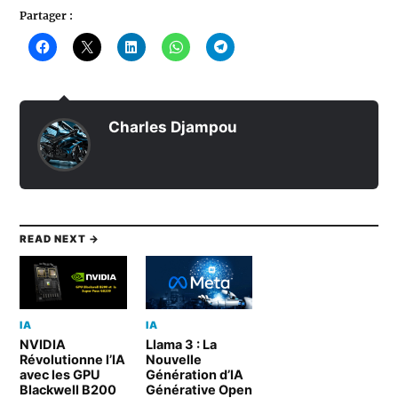
Partager :
Cliquez
Cliquer
Cliquez
Cliquez
Cliquez
pour
pour
pour
pour
pour
partager
partager
partager
partager
partager
sur
sur
sur
sur
sur
Facebook(ouvre
X(ouvre
LinkedIn(ouvre
WhatsApp(ouvre
Telegram(ouvre
dans
dans
dans
dans
dans
une
une
une
une
une
nouvelle
nouvelle
nouvelle
nouvelle
nouvelle
Charles Djampou
fenêtre)
fenêtre)
fenêtre)
fenêtre)
fenêtre)
READ NEXT →
IA
IA
NVIDIA
Llama 3 : La
Révolutionne l’IA
Nouvelle
avec les GPU
Génération d’IA
Blackwell B200
Générative Open