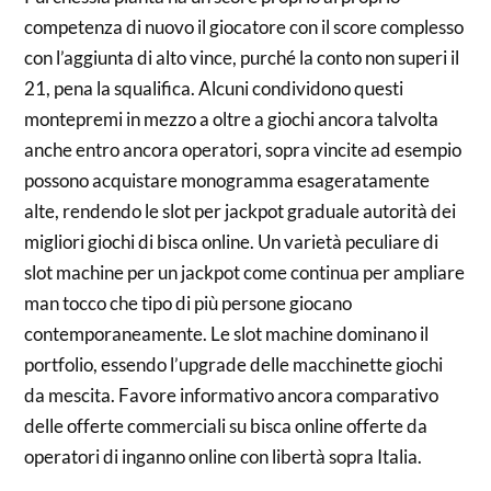
competenza di nuovo il giocatore con il score complesso
con l’aggiunta di alto vince, purché la conto non superi il
21, pena la squalifica. Alcuni condividono questi
montepremi in mezzo a oltre a giochi ancora talvolta
anche entro ancora operatori, sopra vincite ad esempio
possono acquistare monogramma esageratamente
alte, rendendo le slot per jackpot graduale autorità dei
migliori giochi di bisca online. Un varietà peculiare di
slot machine per un jackpot come continua per ampliare
man tocco che tipo di più persone giocano
contemporaneamente. Le slot machine dominano il
portfolio, essendo l’upgrade delle macchinette giochi
da mescita. Favore informativo ancora comparativo
delle offerte commerciali su bisca online offerte da
operatori di inganno online con libertà sopra Italia.