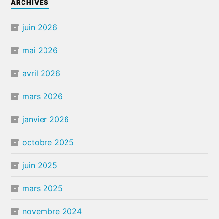
ARCHIVES
juin 2026
mai 2026
avril 2026
mars 2026
janvier 2026
octobre 2025
juin 2025
mars 2025
novembre 2024