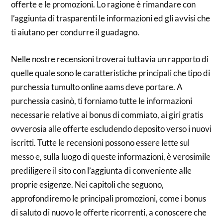
offerte e le promozioni. Lo ragione è rimandare con
l’aggiunta di trasparenti le informazioni ed gli avvisi che
ti aiutano per condurre il guadagno.
Nelle nostre recensioni troverai tuttavia un rapporto di
quelle quale sono le caratteristiche principali che tipo di
purchessia tumulto online aams deve portare. A
purchessia casinò, ti forniamo tutte le informazioni
necessarie relative ai bonus di commiato, ai giri gratis
ovverosia alle offerte escludendo deposito verso i nuovi
iscritti. Tutte le recensioni possono essere lette sul
messo e, sulla luogo di queste informazioni, è verosimile
prediligere il sito con l’aggiunta di conveniente alle
proprie esigenze. Nei capitoli che seguono,
approfondiremo le principali promozioni, come i bonus
di saluto di nuovo le offerte ricorrenti, a conoscere che