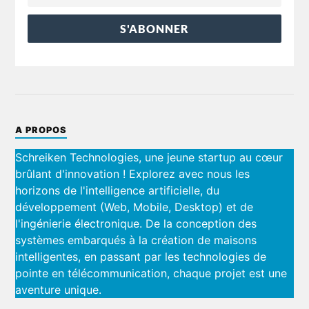
A PROPOS
Schreiken Technologies, une jeune startup au cœur
brûlant d'innovation ! Explorez avec nous les
horizons de l'intelligence artificielle, du
développement (Web, Mobile, Desktop) et de
l'ingénierie électronique. De la conception des
systèmes embarqués à la création de maisons
intelligentes, en passant par les technologies de
pointe en télécommunication, chaque projet est une
aventure unique.