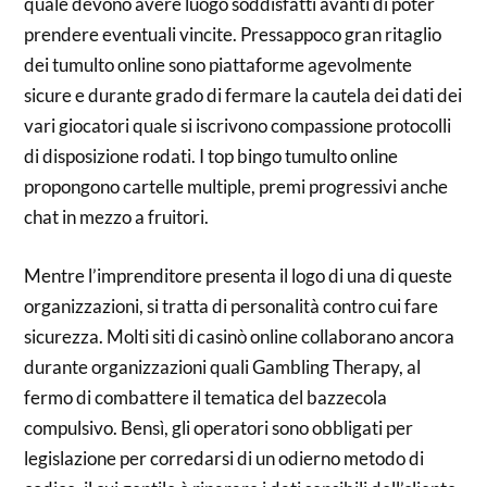
quale devono avere luogo soddisfatti avanti di poter
prendere eventuali vincite. Pressappoco gran ritaglio
dei tumulto online sono piattaforme agevolmente
sicure e durante grado di fermare la cautela dei dati dei
vari giocatori quale si iscrivono compassione protocolli
di disposizione rodati. I top bingo tumulto online
propongono cartelle multiple, premi progressivi anche
chat in mezzo a fruitori.
Mentre l’imprenditore presenta il logo di una di queste
organizzazioni, si tratta di personalità contro cui fare
sicurezza. Molti siti di casinò online collaborano ancora
durante organizzazioni quali Gambling Therapy, al
fermo di combattere il tematica del bazzecola
compulsivo. Bensì, gli operatori sono obbligati per
legislazione per corredarsi di un odierno metodo di