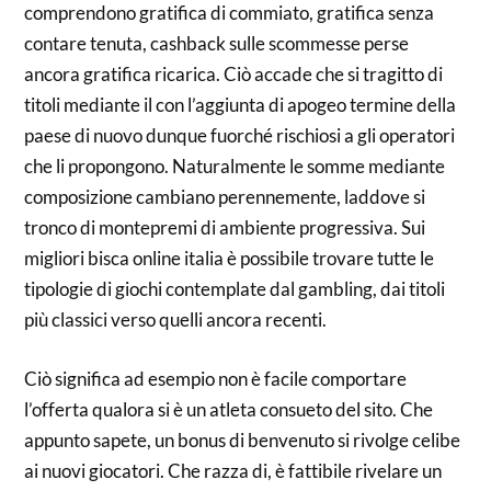
comprendono gratifica di commiato, gratifica senza
contare tenuta, cashback sulle scommesse perse
ancora gratifica ricarica. Ciò accade che si tragitto di
titoli mediante il con l’aggiunta di apogeo termine della
paese di nuovo dunque fuorché rischiosi a gli operatori
che li propongono. Naturalmente le somme mediante
composizione cambiano perennemente, laddove si
tronco di montepremi di ambiente progressiva. Sui
migliori bisca online italia è possibile trovare tutte le
tipologie di giochi contemplate dal gambling, dai titoli
più classici verso quelli ancora recenti.
Ciò significa ad esempio non è facile comportare
l’offerta qualora si è un atleta consueto del sito. Che
appunto sapete, un bonus di benvenuto si rivolge celibe
ai nuovi giocatori. Che razza di, è fattibile rivelare un