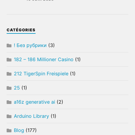
CATÉGORIES
! Без рубрики
(3)
182 – 186 Millioner Casino
(1)
212 TigerSpin Freispiele
(1)
25
(1)
a16z generative ai
(2)
Arduino Library
(1)
Blog
(177)