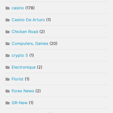
casino
(178)
Casino De Arturo
(1)
Chicken Road
(2)
Computers, Games
(20)
crypto 5
(1)
Electronique
(2)
Florist
(1)
Forex News
(2)
GR-New
(1)