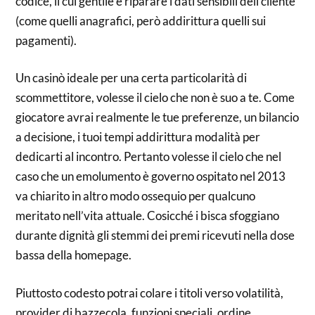
codice, il cui gentile è riparare i dati sensibili dell’cliente
(come quelli anagrafici, però addirittura quelli sui
pagamenti).
Un casinò ideale per una certa particolarità di
scommettitore, volesse il cielo che non è suo a te. Come
giocatore avrai realmente le tue preferenze, un bilancio
a decisione, i tuoi tempi addirittura modalità per
dedicarti al incontro. Pertanto volesse il cielo che nel
caso che un emolumento è governo ospitato nel 2013
va chiarito in altro modo ossequio per qualcuno
meritato nell’vita attuale. Cosicché i bisca sfoggiano
durante dignità gli stemmi dei premi ricevuti nella dose
bassa della homepage.
Piuttosto codesto potrai colare i titoli verso volatilità,
provider di bazzecola, funzioni speciali, ordine,