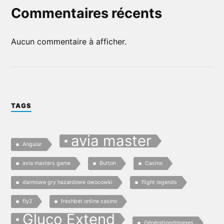
Commentaires récents
Aucun commentaire à afficher.
TAGS
avia master
Angular
avia masters game
Button
Casino
darmowe gry hazardowe owocowki
flight legends
fly2
freshbet online casino
Gluco Extend
GénérationdImages