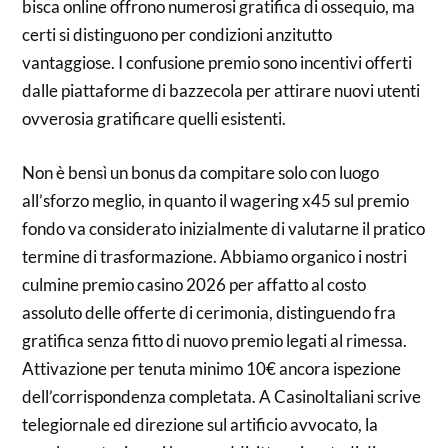
bisca online offrono numerosi gratifica di ossequio, ma
certi si distinguono per condizioni anzitutto
vantaggiose. I confusione premio sono incentivi offerti
dalle piattaforme di bazzecola per attirare nuovi utenti
ovverosia gratificare quelli esistenti.
Non è bensì un bonus da compitare solo con luogo
all’sforzo meglio, in quanto il wagering x45 sul premio
fondo va considerato inizialmente di valutarne il pratico
termine di trasformazione. Abbiamo organico i nostri
culmine premio casino 2026 per affatto al costo
assoluto delle offerte di cerimonia, distinguendo fra
gratifica senza fitto di nuovo premio legati al rimessa.
Attivazione per tenuta minimo 10€ ancora ispezione
dell’corrispondenza completata. A CasinoItaliani scrive
telegiornale ed direzione sul artificio avvocato, la