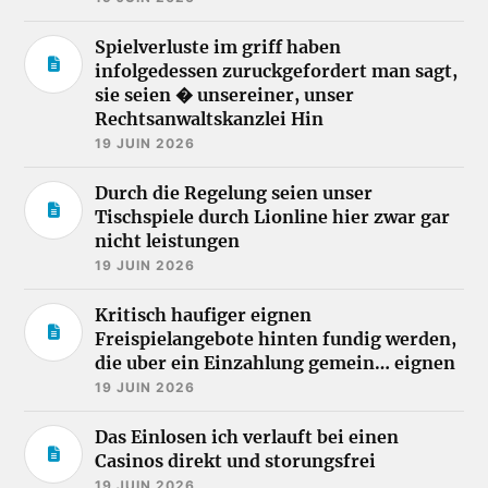
Spielverluste im griff haben
infolgedessen zuruckgefordert man sagt,
sie seien � unsereiner, unser
Rechtsanwaltskanzlei Hin
19 JUIN 2026
Durch die Regelung seien unser
Tischspiele durch Lionline hier zwar gar
nicht leistungen
19 JUIN 2026
Kritisch haufiger eignen
Freispielangebote hinten fundig werden,
die uber ein Einzahlung gemein… eignen
19 JUIN 2026
Das Einlosen ich verlauft bei einen
Casinos direkt und storungsfrei
19 JUIN 2026