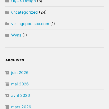
UI/UX Design
(3)
uncategorized
(24)
vellingepoolspa.com
(1)
Wyns
(1)
ARCHIVES
juin 2026
mai 2026
avril 2026
mars 2026