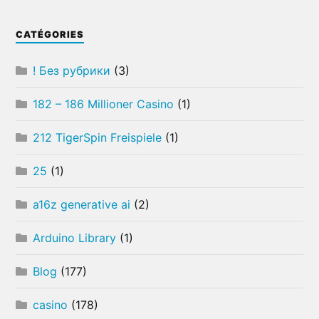
CATÉGORIES
! Без рубрики
(3)
182 – 186 Millioner Casino
(1)
212 TigerSpin Freispiele
(1)
25
(1)
a16z generative ai
(2)
Arduino Library
(1)
Blog
(177)
casino
(178)