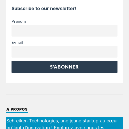
Subscribe to our newsletter!
Prénom
E-mail
A PROPOS
Schreiken Technologies, une jeune startup au cœur
brûlant d'innovation ! Explorez avec nous les