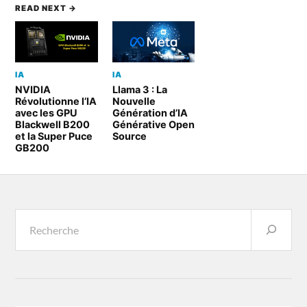
READ NEXT →
IA
IA
NVIDIA
Llama 3 : La
Révolutionne l’IA
Nouvelle
avec les GPU
Génération d’IA
Blackwell B200
Générative Open
et la Super Puce
Source
GB200