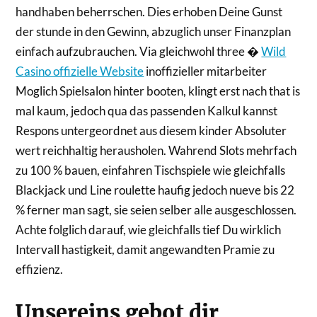
handhaben beherrschen. Dies erhoben Deine Gunst
der stunde in den Gewinn, abzuglich unser Finanzplan
einfach aufzubrauchen. Via gleichwohl three �
Wild
Casino offizielle Website
inoffizieller mitarbeiter
Moglich Spielsalon hinter booten, klingt erst nach that is
mal kaum, jedoch qua das passenden Kalkul kannst
Respons untergeordnet aus diesem kinder Absoluter
wert reichhaltig herausholen. Wahrend Slots mehrfach
zu 100 % bauen, einfahren Tischspiele wie gleichfalls
Blackjack und Line roulette haufig jedoch nueve bis 22
% ferner man sagt, sie seien selber alle ausgeschlossen.
Achte folglich darauf, wie gleichfalls tief Du wirklich
Intervall hastigkeit, damit angewandten Pramie zu
effizienz.
Unsereins gebot dir