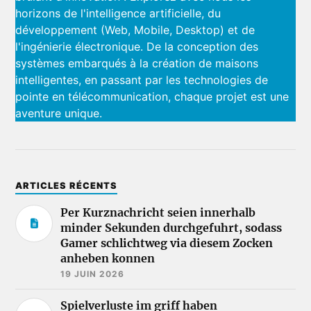
horizons de l'intelligence artificielle, du
développement (Web, Mobile, Desktop) et de
l'ingénierie électronique. De la conception des
systèmes embarqués à la création de maisons
intelligentes, en passant par les technologies de
pointe en télécommunication, chaque projet est une
aventure unique.
ARTICLES RÉCENTS
Per Kurznachricht seien innerhalb
minder Sekunden durchgefuhrt, sodass
Gamer schlichtweg via diesem Zocken
anheben konnen
19 JUIN 2026
Spielverluste im griff haben