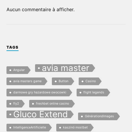
Aucun commentaire à afficher.
TAGS
avia master
Angular
avia masters game
Button
Casino
darmowe gry hazardowe owocowki
flight legends
fly2
freshbet online casino
Gluco Extend
GénérationdImages
IntelligenceArtificielle
kaszinó mostbet