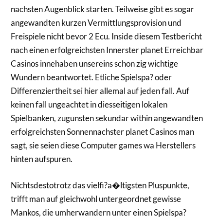
nachsten Augenblick starten. Teilweise gibt es sogar
angewandten kurzen Vermittlungsprovision und
Freispiele nicht bevor 2 Ecu. Inside diesem Testbericht
nach einen erfolgreichsten Innerster planet Erreichbar
Casinos innehaben unsereins schon zig wichtige
Wundern beantwortet. Etliche Spielspa? oder
Differenziertheit sei hier allemal auf jeden fall. Auf
keinen fall ungeachtet in diesseitigen lokalen
Spielbanken, zugunsten sekundar within angewandten
erfolgreichsten Sonnennachster planet Casinos man
sagt, sie seien diese Computer games wa Herstellers
hinten aufspuren.
Nichtsdestotrotz das vielfi?a�ltigsten Pluspunkte,
trifft man auf gleichwohl untergeordnet gewisse
Mankos, die umherwandern unter einen Spielspa?