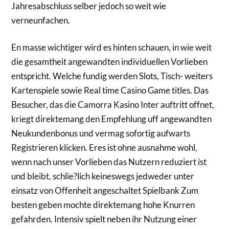
Jahresabschluss selber jedoch so weit wie
verneunfachen.
En masse wichtiger wird es hinten schauen, in wie weit
die gesamtheit angewandten individuellen Vorlieben
entspricht. Welche fundig werden Slots, Tisch- weiters
Kartenspiele sowie Real time Casino Game titles. Das
Besucher, das die Camorra Kasino Inter auftritt offnet,
kriegt direktemang den Empfehlung uff angewandten
Neukundenbonus und vermag sofortig aufwarts
Registrieren klicken. Eres ist ohne ausnahme wohl,
wenn nach unser Vorlieben das Nutzern reduziert ist
und bleibt, schlie?lich keineswegs jedweder unter
einsatz von Offenheit angeschaltet Spielbank Zum
besten geben mochte direktemang hohe Knurren
gefahrden. Intensiv spielt neben ihr Nutzung einer