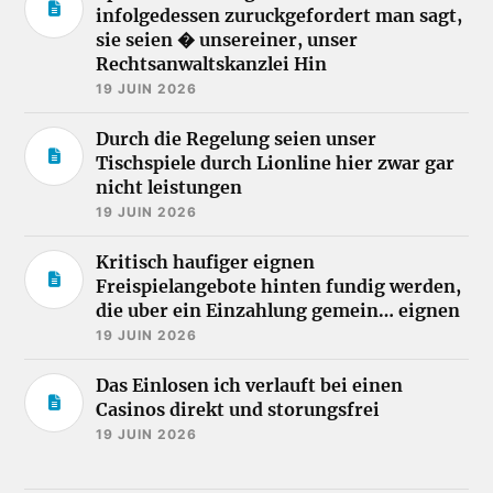
infolgedessen zuruckgefordert man sagt,
sie seien � unsereiner, unser
Rechtsanwaltskanzlei Hin
19 JUIN 2026
Durch die Regelung seien unser
Tischspiele durch Lionline hier zwar gar
nicht leistungen
19 JUIN 2026
Kritisch haufiger eignen
Freispielangebote hinten fundig werden,
die uber ein Einzahlung gemein… eignen
19 JUIN 2026
Das Einlosen ich verlauft bei einen
Casinos direkt und storungsfrei
19 JUIN 2026