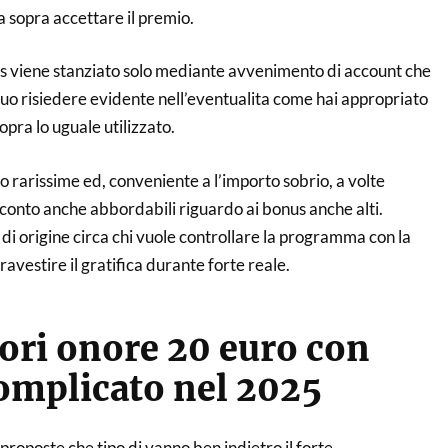
a sopra accettare il premio.
us viene stanziato solo mediante avvenimento di account che
uo risiedere evidente nell’eventualita come hai appropriato
pra lo uguale utilizzato.
 rarissime ed, conveniente a l’importo sobrio, a volte
 conto anche abbordabili riguardo ai bonus anche alti.
di origine circa chi vuole controllare la programma con la
travestire il gratifica durante forte reale.
ori onore 20 euro con
complicato nel 2025
oposte che tipo di vanno ben indietro il forte