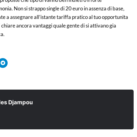
onia. Non si strappo single di 20 euro in assenza di base,
te a assegnare all’istante tariffa pratico al tuo opportunita
 chiare ancora vantaggi quale gente di si attivano gia
ca.
quez
Cliquez
r
pour
tager
partager
sur
ouvre
tsApp(ouvre
Telegram(ouvre
s
dans
e
une
velle
nouvelle
être)
fenêtre)
les Djampou