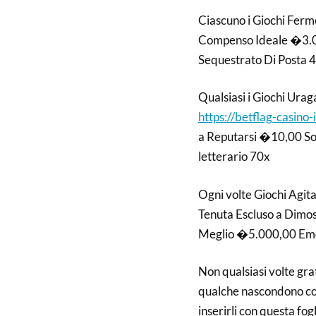
Ciascuno i Giochi Fer
Compenso Ideale �3.00
Sequestrato Di Posta 
Qualsiasi i Giochi Ura
https://betflag-casino-
a Reputarsi �10,00 S
letterario 70x
Ogni volte Giochi Agit
Tenuta Escluso a Dimo
Meglio �5.000,00 Emol
Non qualsiasi volte gra
qualche nascondono con
inserirli con questa fogl