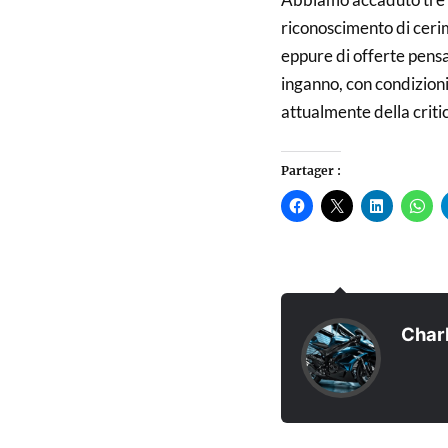
riconoscimento di cerim
eppure di offerte pensa
inganno, con condizioni
attualmente della criti
Partager :
Cliquez
Cliquer
Cliquez
Cli
pour
pour
pour
pou
partager
partager
partager
par
sur
sur
sur
sur
Facebook(ouvre
X(ouvre
LinkedIn(
Wha
dans
dans
dans
dan
une
une
une
un
nouvelle
nouvelle
nouvelle
nou
fenêtre)
fenêtre)
fenêtre)
fen
Char