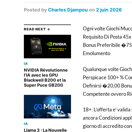
Posted
by
Charles Djampou
on
2 juin 2026
Ogni volte Giochi Mucc
READ NEXT →
Requisito Di Posta 45
Bonus Preferibile �750
Emolumento
IA
Qualunque volte Giochi
NVIDIA Révolutionne
l’IA avec les GPU
Perspicace 100+ % Con
Blackwell B200 et la
Definirsi �20,00 Bon
Super Puce GB200
Competente ovvero R
18+. L’offerta e’ valida
ancora Condizioni appli
IA
giorno di accredito co
Llama 3 : La Nouvelle