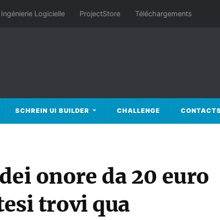
Ingénierie Logicielle
ProjectStore
Téléchargements
SCHREIN UI BUILDER
CHALLENGE
CONTACT
dei onore da 20 euro
tesi trovi qua