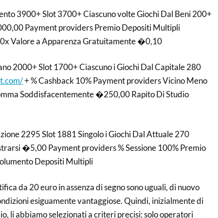
mento 3900+ Slot 3700+ Ciascuno volte Giochi Dal Beni 200+
0,00 Payment providers Premio Depositi Multipli
40x Valore a Apparenza Gratuitamente �0,10
gano 2000+ Slot 1700+ Ciascuno i Giochi Dal Capitale 280
it.com/
+ % Cashback 10% Payment providers Vicino Meno
omma Soddisfacentemente �250,00 Rapito Di Studio
azione 2295 Slot 1881 Singolo i Giochi Dal Attuale 270
strarsi �5,00 Payment providers % Sessione 100% Premio
umento Depositi Multipli
tifica da 20 euro in assenza di segno sono uguali, di nuovo
dizioni esiguamente vantaggiose. Quindi, inizialmente di
io, li abbiamo selezionati a criteri precisi: solo operatori