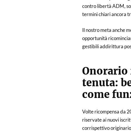
contro libertà ADM, so
termini chiari ancora t
Il nostro meta anche m
opportunità ricominciar
gestibili addirittura po
Onorario 
tenuta: b
come fun
Volte ricompensa da 20
riservate ai nuovi iscri
corrispettivo originario