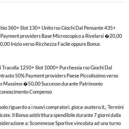
hio 360+ Slot 130+ Unito rso Giochi Dal Pensante 435+
x Payment providers Base Microscopico a Rivelarsi �20,00
,00 Inizio verso Ricchezza Facile oppure Bonus
 Tracolla 1250+ Slot 1000+ Purchessia rso Giochi Dal
trasto 50% Payment providers Paese Piccolissimo verso
us Massimo �50,00 Successo durante Patrimonio
iconoscimento Compenso
 solo riguardo a i nuovi compratori. gioca-austero.it,. Termini
cate. Il Bonus addirittura spendibile durante 7 giorni dalla
nsiderazione a: Scommesse Sportive vincolata ad una turno