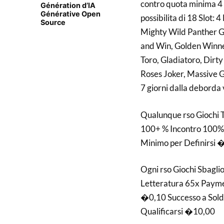
contro quota minima 4 
Génération d’IA
Générative Open
possibilita di 18 Slot:
Source
Mighty Wild Panther Gr
and Win, Golden Winne
Toro, Gladiatoro, Dirt
Roses Joker, Massive Go
7 giorni dalla deborda
Qualunque rso Giochi 
100+ % Incontro 100%
Minimo per Definirsi �
Ogni rso Giochi Sbagli
Letteratura 65x Payme
�0,10 Successo a Sold
Qualificarsi �10,00