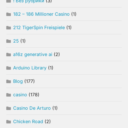
! Без рубрики
(3)
182 – 186 Millioner Casino
(1)
212 TigerSpin Freispiele
(1)
25
(1)
a16z generative ai
(2)
Arduino Library
(1)
Blog
(177)
casino
(178)
Casino De Arturo
(1)
Chicken Road
(2)