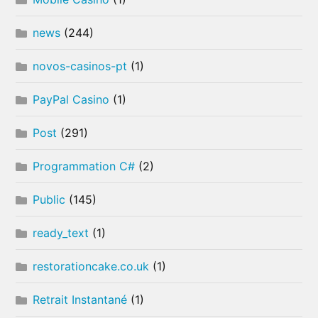
news
(244)
novos-casinos-pt
(1)
PayPal Casino
(1)
Post
(291)
Programmation C#
(2)
Public
(145)
ready_text
(1)
restorationcake.co.uk
(1)
Retrait Instantané
(1)