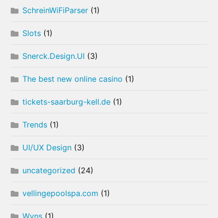
SchreinWiFiParser
(1)
Slots
(1)
Snerck.Design.UI
(3)
The best new online casino
(1)
tickets-saarburg-kell.de
(1)
Trends
(1)
UI/UX Design
(3)
uncategorized
(24)
vellingepoolspa.com
(1)
Wyns
(1)