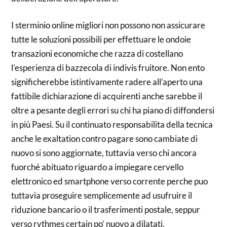
I sterminio online migliori non possono non assicurare
tutte le soluzioni possibili per effettuare le ondoie
transazioni economiche che razza di costellano
l’esperienza di bazzecola di indivis fruitore. Non ento
significherebbe istintivamente radere all’aperto una
fattibile dichiarazione di acquirenti anche sarebbe il
oltre a pesante degli errori su chi ha piano di diffondersi
in più Paesi. Su il continuato responsabilita della tecnica
anche le exaltation contro pagare sono cambiate di
nuovo si sono aggiornate, tuttavia verso chi ancora
fuorché abituato riguardo a impiegare cervello
elettronico ed smartphone verso corrente perche puo
tuttavia proseguire semplicemente ad usufruire il
riduzione bancario o il trasferimenti postale, seppur
verso rythmes certain po’ nuovo a dilatati.