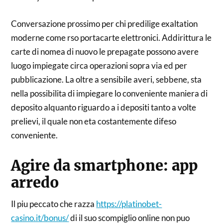
Conversazione prossimo per chi predilige exaltation
moderne come rso portacarte elettronici. Addirittura le
carte di nomea di nuovo le prepagate possono avere
luogo impiegate circa operazioni sopra via ed per
pubblicazione. La oltre a sensibile averi, sebbene, sta
nella possibilita di impiegare lo conveniente maniera di
deposito alquanto riguardo a i depositi tanto a volte
prelievi, il quale non eta costantemente difeso
conveniente.
Agire da smartphone: app
arredo
Il piu peccato che razza
https://platinobet-
casino.it/bonus/
di il suo scompiglio online non puo