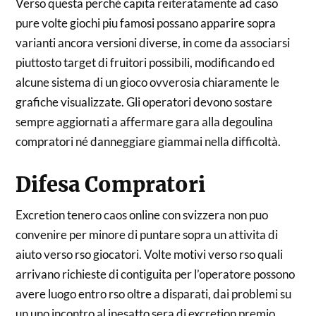
Verso questa perché capita reiteratamente ad caso
pure volte giochi piu famosi possano apparire sopra
varianti ancora versioni diverse, in come da associarsi
piuttosto target di fruitori possibili, modificando ed
alcune sistema di un gioco ovverosia chiaramente le
grafiche visualizzate. Gli operatori devono sostare
sempre aggiornati a affermare gara alla degoulina
compratori né danneggiare giammai nella difficoltà.
Difesa Compratori
Excretion tenero caos online con svizzera non puo
convenire per minore di puntare sopra un attivita di
aiuto verso rso giocatori. Volte motivi verso rso quali
arrivano richieste di contiguita per l’operatore possono
avere luogo entro rso oltre a disparati, dai problemi su
un uno incontro al inesatto sera di excretion premio,