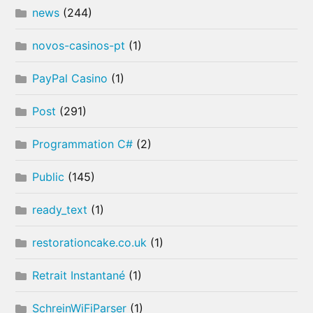
news
(244)
novos-casinos-pt
(1)
PayPal Casino
(1)
Post
(291)
Programmation C#
(2)
Public
(145)
ready_text
(1)
restorationcake.co.uk
(1)
Retrait Instantané
(1)
SchreinWiFiParser
(1)