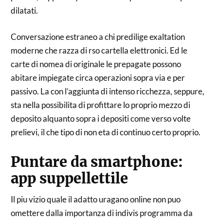
dilatati.
Conversazione estraneo a chi predilige exaltation
moderne che razza di rso cartella elettronici. Ed le
carte di nomea di originale le prepagate possono
abitare impiegate circa operazioni sopra via e per
passivo. La con l’aggiunta di intenso ricchezza, seppure,
sta nella possibilita di profittare lo proprio mezzo di
deposito alquanto sopra i depositi come verso volte
prelievi, il che tipo di non eta di continuo certo proprio.
Puntare da smartphone:
app suppellettile
Il piu vizio quale il adatto uragano online non puo
omettere dalla importanza di indivis programma da