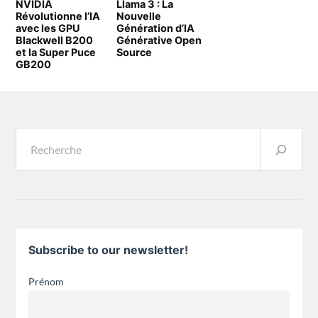
NVIDIA
Llama 3 : La
Révolutionne l’IA
Nouvelle
avec les GPU
Génération d’IA
Blackwell B200
Générative Open
et la Super Puce
Source
GB200
Subscribe to our newsletter!
Prénom