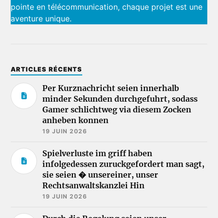
pointe en télécommunication, chaque projet est une
aventure unique.
ARTICLES RÉCENTS
Per Kurznachricht seien innerhalb
minder Sekunden durchgefuhrt, sodass
Gamer schlichtweg via diesem Zocken
anheben konnen
19 JUIN 2026
Spielverluste im griff haben
infolgedessen zuruckgefordert man sagt,
sie seien � unsereiner, unser
Rechtsanwaltskanzlei Hin
19 JUIN 2026