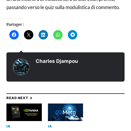
passando verso le quiz sulla modulistica di commento.
Partager :
Cliquez
Cliquer
Cliquez
Cliquez
Cliquez
pour
pour
pour
pour
pour
partager
partager
partager
partager
partager
sur
sur
sur
sur
sur
Facebook(ouvre
X(ouvre
LinkedIn(ouvre
WhatsApp(ouvre
Telegram(ouvre
dans
dans
dans
dans
dans
une
une
une
une
une
nouvelle
nouvelle
nouvelle
nouvelle
nouvelle
Charles Djampou
fenêtre)
fenêtre)
fenêtre)
fenêtre)
fenêtre)
READ NEXT →
IA
IA