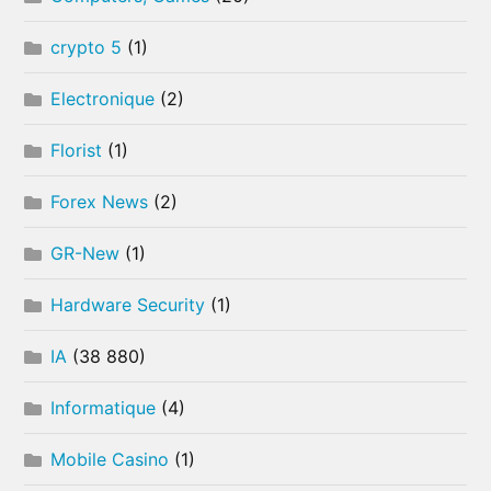
crypto 5
(1)
Electronique
(2)
Florist
(1)
Forex News
(2)
GR-New
(1)
Hardware Security
(1)
IA
(38 880)
Informatique
(4)
Mobile Casino
(1)