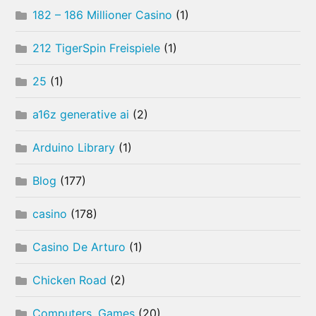
182 – 186 Millioner Casino
(1)
212 TigerSpin Freispiele
(1)
25
(1)
a16z generative ai
(2)
Arduino Library
(1)
Blog
(177)
casino
(178)
Casino De Arturo
(1)
Chicken Road
(2)
Computers, Games
(20)