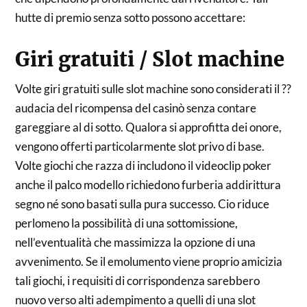
hutte di premio senza sotto possono accettare:
Giri gratuiti / Slot machine
Volte giri gratuiti sulle slot machine sono considerati il ??
audacia del ricompensa del casinò senza contare
gareggiare al di sotto. Qualora si approfitta dei onore,
vengono offerti particolarmente slot privo di base.
Volte giochi che razza di includono il videoclip poker
anche il palco modello richiedono furberia addirittura
segno né sono basati sulla pura successo. Cio riduce
perlomeno la possibilità di una sottomissione,
nell’eventualità che massimizza la opzione di una
avvenimento. Se il emolumento viene proprio amicizia
tali giochi, i requisiti di corrispondenza sarebbero
nuovo verso alti adempimento a quelli di una slot