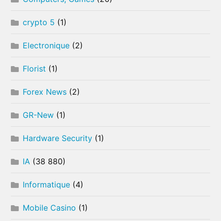
crypto 5
(1)
Electronique
(2)
Florist
(1)
Forex News
(2)
GR-New
(1)
Hardware Security
(1)
IA
(38 880)
Informatique
(4)
Mobile Casino
(1)