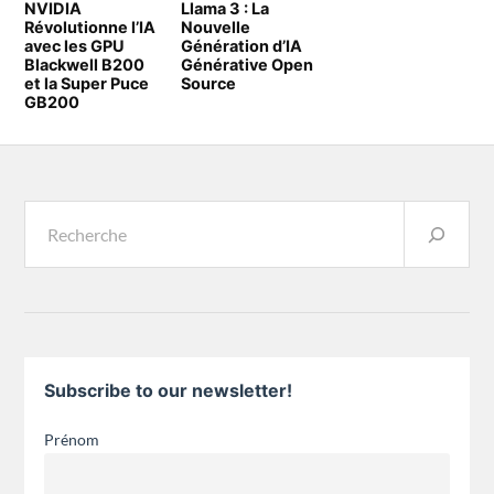
NVIDIA
Llama 3 : La
Révolutionne l’IA
Nouvelle
avec les GPU
Génération d’IA
Blackwell B200
Générative Open
et la Super Puce
Source
GB200
Subscribe to our newsletter!
Prénom