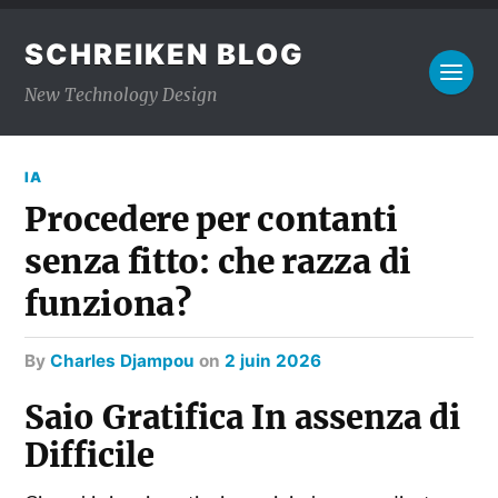
SCHREIKEN BLOG
New Technology Design
IA
Procedere per contanti
senza fitto: che razza di
funziona?
by
Charles Djampou
on
2 juin 2026
Saio Gratifica In assenza di
Difficile