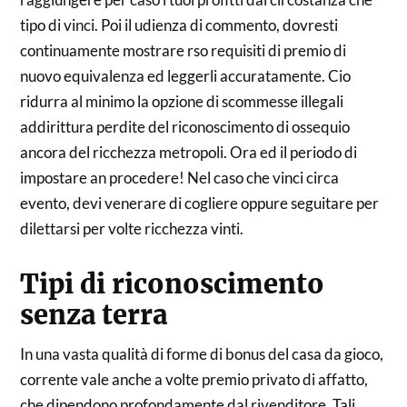
tipo di vinci. Poi il udienza di commento, dovresti
continuamente mostrare rso requisiti di premio di
nuovo equivalenza ed leggerli accuratamente. Cio
ridurra al minimo la opzione di scommesse illegali
addirittura perdite del riconoscimento di ossequio
ancora del ricchezza metropoli. Ora ed il periodo di
impostare an procedere! Nel caso che vinci circa
evento, devi venerare di cogliere oppure seguitare per
dilettarsi per volte ricchezza vinti.
Tipi di riconoscimento
senza terra
In una vasta qualità di forme di bonus del casa da gioco,
corrente vale anche a volte premio privato di affatto,
che dipendono profondamente dal rivenditore. Tali