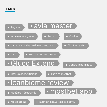
TAGS
avia master
Angular
avia masters game
Button
Casino
darmowe gry hazardowe owocowki
flight legends
fly2
freshbet online casino
Gluco Extend
GénérationdImages
IntelligenceArtificielle
kaszinó mostbet
leanbiome review
mostbet app
ModèlesPréentraînés
mostbetbd2
mostbet bonus bez depozytu