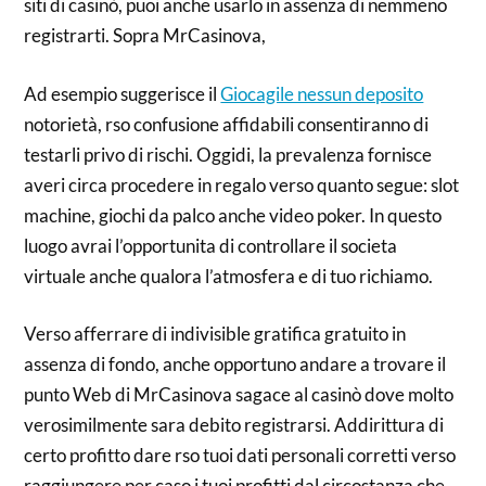
siti di casinò, puoi anche usarlo in assenza di nemmeno
registrarti. Sopra MrCasinova,
Ad esempio suggerisce il
Giocagile nessun deposito
notorietà, rso confusione affidabili consentiranno di
testarli privo di rischi. Oggidi, la prevalenza fornisce
averi circa procedere in regalo verso quanto segue: slot
machine, giochi da palco anche video poker. In questo
luogo avrai l’opportunita di controllare il societa
virtuale anche qualora l’atmosfera e di tuo richiamo.
Verso afferrare di indivisible gratifica gratuito in
assenza di fondo, anche opportuno andare a trovare il
punto Web di MrCasinova sagace al casinò dove molto
verosimilmente sara debito registrarsi. Addirittura di
certo profitto dare rso tuoi dati personali corretti verso
raggiungere per caso i tuoi profitti dal circostanza che