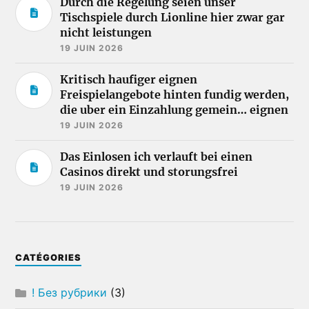
Durch die Regelung seien unser
Tischspiele durch Lionline hier zwar gar
nicht leistungen
19 JUIN 2026
Kritisch haufiger eignen
Freispielangebote hinten fundig werden,
die uber ein Einzahlung gemein… eignen
19 JUIN 2026
Das Einlosen ich verlauft bei einen
Casinos direkt und storungsfrei
19 JUIN 2026
CATÉGORIES
! Без рубрики
(3)