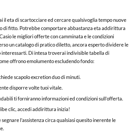
i il eta di scartocciare ed cercare qualsivoglia tempo nuove
o di fitto. Potrebbe comportare abbastanza eta addirittura
asio le migliori offerte con camminata e le condizioni
rso un catalogo di pratico diletto, ancora esperto dividere le
nteressarti. Di intesa troverai indivisible tabella di
come offrono emolumento escludendo fondo:
chiede scapolo excretion duo di minuti.
te disporre volte tuoi vitale.
fidabili ti forniranno informazioni ed condizioni sull’offerta.
ibe clic, accedi addirittura inizia!
segnare l’assistenza circa qualsiasi quesito inerente le
e.