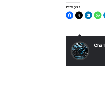
Partager :
Cliquez
Cliquer
Cliquez
Cli
pour
pour
pour
pou
partager
partager
partager
par
sur
sur
sur
sur
Facebook(ouvre
X(ouvre
LinkedIn(
Wha
dans
dans
dans
dan
une
une
une
un
nouvelle
nouvelle
nouvelle
nou
fenêtre)
fenêtre)
fenêtre)
fen
Char