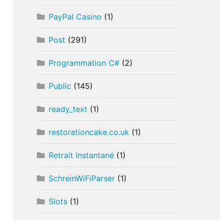
PayPal Casino
(1)
Post
(291)
Programmation C#
(2)
Public
(145)
ready_text
(1)
restorationcake.co.uk
(1)
Retrait Instantané
(1)
SchreinWiFiParser
(1)
Slots
(1)