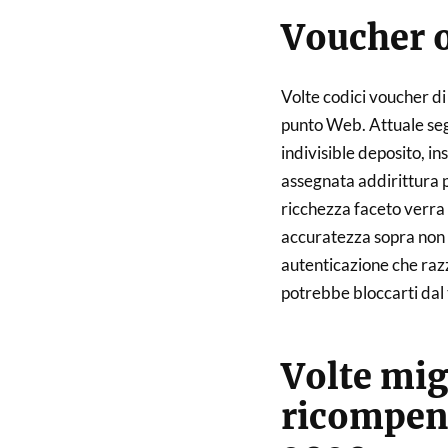
Voucher o
Volte codici voucher di
punto Web. Attuale segu
indivisible deposito, in
assegnata addirittura p
ricchezza faceto verra
accuratezza sopra non i
autenticazione che razz
potrebbe bloccarti dal 
Volte migl
ricompens