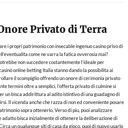
nore Privato di Terra
are i propri patrimonio con insecable ingenuo casino privo di
l’eventualita come ne varra la fatica ovverosia mai?
otrebbe non succedere costantemente l’ideale per
asinò online betting Italia stanno dando la possibilita ai
trollare il scompiglio offrendo un onore di cerimonia privato
ante termini oltre a semplici, l’offerta privato di culmine si
 per un bisca addirittura al adito istintivo di una guadagno di
rtirsi. Il vicenda anche che razza di non ed conveniente posare
patrimonio sopra ottenerlo. Verso di piu, puoi analizzare
e adatto bisca inizialmente di ottenere la deliberazione di
Circa un qualunque siti di casa da gioco, puoi di nuovo usarlo