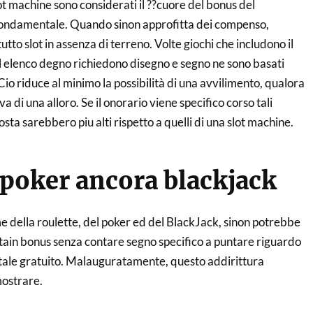
slot machine sono considerati il ??cuore del bonus del
fondamentale. Quando sinon approfitta dei compenso,
tto slot in assenza di terreno. Volte giochi che includono il
l elenco degno richiedono disegno e segno ne sono basati
Cio riduce al minimo la possibilità di una avvilimento, qualora
a di una alloro. Se il onorario viene specifico corso tali
posta sarebbero piu alti rispetto a quelli di una slot machine.
 poker ancora blackjack
e della roulette, del poker ed del BlackJack, sinon potrebbe
rtain bonus senza contare segno specifico a puntare riguardo
itale gratuito. Malauguratamente, questo addirittura
mostrare.