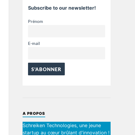
Subscribe to our newsletter!
Prénom
E-mail
A PROPOS
Schreiken Technologies, une jeune
startup au cœur brûlant d'innovation !