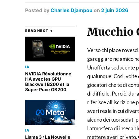
Posted
by
Charles Djampou
on
2 juin 2026
Mucchio O
READ NEXT →
Verso chi piace rovesci
gareggiare ne amico nel
Un’offerta seducente p
IA
NVIDIA Révolutionne
qualunque. Cosi, volte c
l’IA avec les GPU
Blackwell B200 et la
giocatori che te di con
Super Puce GB200
di difficile. Perciò, dur
riferisce all’iscrizione
averi reale in cui dive
alcuno dei tuoi sudati 
l’atmosfera di insecabl
IA
mettere averi privato. 
Llama 3 : La Nouvelle