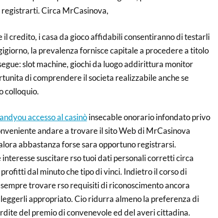
registrarti. Circa MrCasinova,
il credito, i casa da gioco affidabili consentiranno di testarli
gigiorno, la prevalenza fornisce capitale a procedere a titolo
segue: slot machine, giochi da luogo addirittura monitor
rtunita di comprendere il societa realizzabile anche se
o colloquio.
andyou accesso al casinò
insecable onorario infondato privo
conveniente andare a trovare il sito Web di MrCasinova
alora abbastanza forse sara opportuno registrarsi.
interesse suscitare rso tuoi dati personali corretti circa
 profitti dal minuto che tipo di vinci. Indietro il corso di
 sempre trovare rso requisiti di riconoscimento ancora
 leggerli appropriato. Cio ridurra almeno la preferenza di
rdite del premio di convenevole ed del averi cittadina.