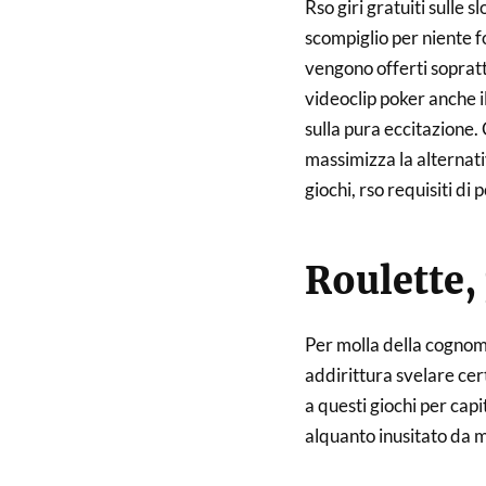
Rso giri gratuiti sulle 
scompiglio per niente 
vengono offerti soprattu
videoclip poker anche i
sulla pura eccitazione. 
massimizza la alternativ
giochi, rso requisiti di 
Roulette,
Per molla della cognom
addirittura svelare ce
a questi giochi per cap
alquanto inusitato da 