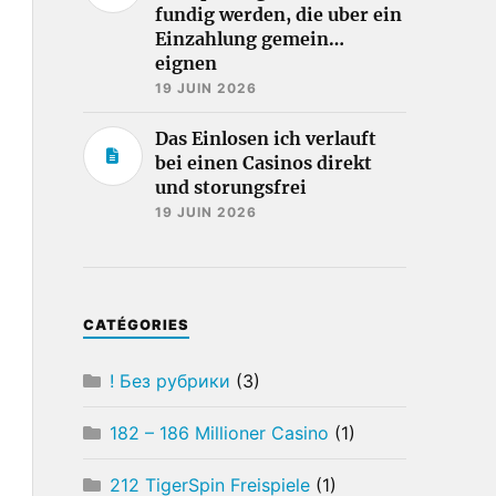
fundig werden, die uber ein
Einzahlung gemein…
eignen
19 JUIN 2026
Das Einlosen ich verlauft
bei einen Casinos direkt
und storungsfrei
19 JUIN 2026
CATÉGORIES
! Без рубрики
(3)
182 – 186 Millioner Casino
(1)
212 TigerSpin Freispiele
(1)