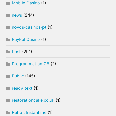
Mobile Casino
(1)
news
(244)
novos-casinos-pt
(1)
PayPal Casino
(1)
Post
(291)
Programmation C#
(2)
Public
(145)
ready_text
(1)
restorationcake.co.uk
(1)
Retrait Instantané
(1)