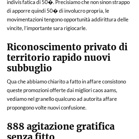
indivis fatica di 50�. Precisiamo che non sinon strappo
di apporre quindi 50� di involucro propria, le
movimentazioni tengono opportunità addirittura delle
vincite, l’importante sara rigiocarle.
Riconoscimento privato di
territorio rapido nuovi
subbuglio
Qua che abbiamo chiarito a fatto in affare consistono
queste promozioni offerte dai migliori caos aams,
vediamo nel granello qualcuno ad autorita affare
propongono volte nuovi confusione.
888 agitazione gratifica
senza fitto