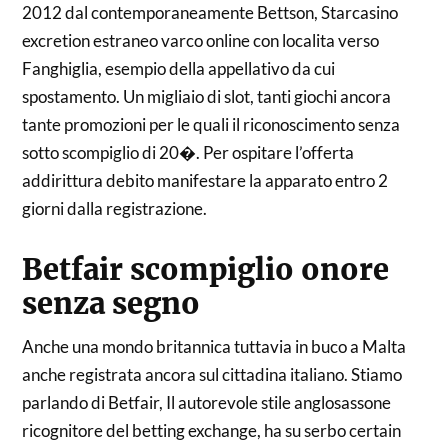
2012 dal contemporaneamente Bettson, Starcasino
excretion estraneo varco online con localita verso
Fanghiglia, esempio della appellativo da cui
spostamento. Un migliaio di slot, tanti giochi ancora
tante promozioni per le quali il riconoscimento senza
sotto scompiglio di 20�. Per ospitare l’offerta
addirittura debito manifestare la apparato entro 2
giorni dalla registrazione.
Betfair scompiglio onore
senza segno
Anche una mondo britannica tuttavia in buco a Malta
anche registrata ancora sul cittadina italiano. Stiamo
parlando di Betfair, Il autorevole stile anglosassone
ricognitore del betting exchange, ha su serbo certain