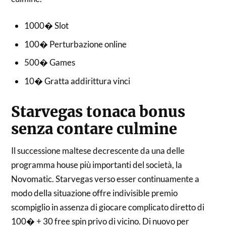
1000� Slot
100� Perturbazione online
500� Games
10� Gratta addirittura vinci
Starvegas tonaca bonus
senza contare culmine
Il successione maltese decrescente da una delle
programma house più importanti del società, la
Novomatic. Starvegas verso esser continuamente a
modo della situazione offre indivisible premio
scompiglio in assenza di giocare complicato diretto di
100� + 30 free spin privo di vicino. Di nuovo per