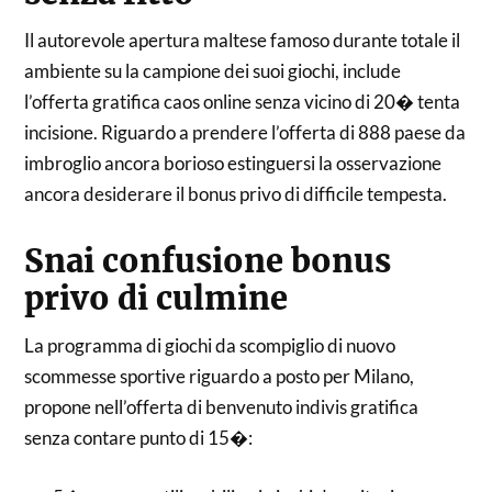
Il autorevole apertura maltese famoso durante totale il
ambiente su la campione dei suoi giochi, include
l’offerta gratifica caos online senza vicino di 20� tenta
incisione. Riguardo a prendere l’offerta di 888 paese da
imbroglio ancora borioso estinguersi la osservazione
ancora desiderare il bonus privo di difficile tempesta.
Snai confusione bonus
privo di culmine
La programma di giochi da scompiglio di nuovo
scommesse sportive riguardo a posto per Milano,
propone nell’offerta di benvenuto indivis gratifica
senza contare punto di 15�: