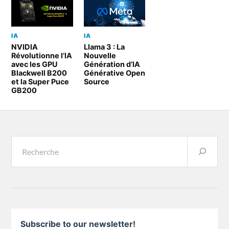
IA
IA
NVIDIA
Llama 3 : La
Révolutionne l’IA
Nouvelle
avec les GPU
Génération d’IA
Blackwell B200
Générative Open
et la Super Puce
Source
GB200
Subscribe to our newsletter!