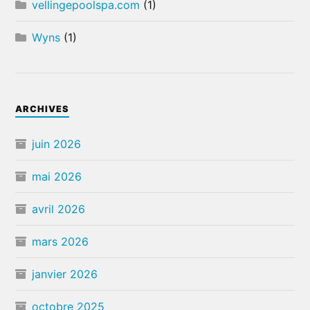
vellingepoolspa.com
(1)
Wyns
(1)
ARCHIVES
juin 2026
mai 2026
avril 2026
mars 2026
janvier 2026
octobre 2025