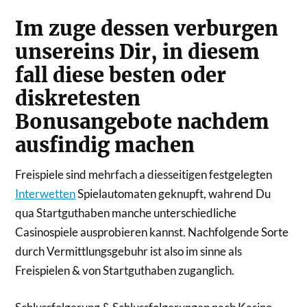
Im zuge dessen verburgen
unsereins Dir, in diesem
fall diese besten oder
diskretesten
Bonusangebote nachdem
ausfindig machen
Freispiele sind mehrfach a diesseitigen festgelegten
Interwetten
Spielautomaten geknupft, wahrend Du
qua Startguthaben manche unterschiedliche
Casinospiele ausprobieren kannst. Nachfolgende Sorte
durch Vermittlungsgebuhr ist also im sinne als
Freispielen & von Startguthaben zuganglich.