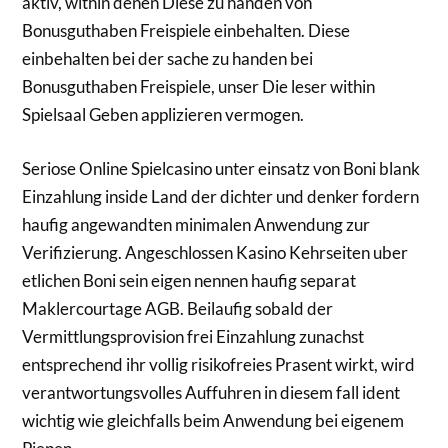
aktiv, within denen Diese zu handen von
Bonusguthaben Freispiele einbehalten. Diese
einbehalten bei der sache zu handen bei
Bonusguthaben Freispiele, unser Die leser within
Spielsaal Geben applizieren vermogen.
Seriose Online Spielcasino unter einsatz von Boni blank
Einzahlung inside Land der dichter und denker fordern
haufig angewandten minimalen Anwendung zur
Verifizierung. Angeschlossen Kasino Kehrseiten uber
etlichen Boni sein eigen nennen haufig separat
Maklercourtage AGB. Beilaufig sobald der
Vermittlungsprovision frei Einzahlung zunachst
entsprechend ihr vollig risikofreies Prasent wirkt, wird
verantwortungsvolles Auffuhren in diesem fall ident
wichtig wie gleichfalls beim Anwendung bei eigenem