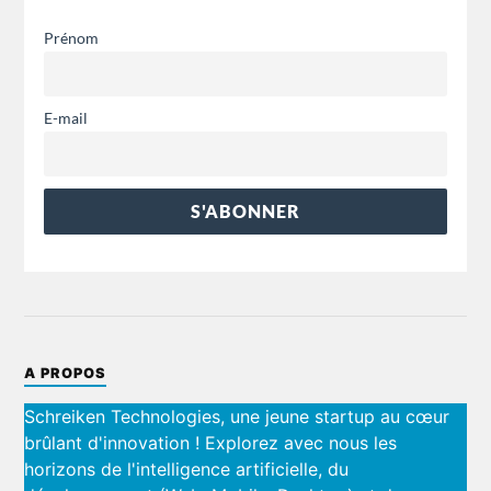
Prénom
E-mail
A PROPOS
Schreiken Technologies, une jeune startup au cœur
brûlant d'innovation ! Explorez avec nous les
horizons de l'intelligence artificielle, du