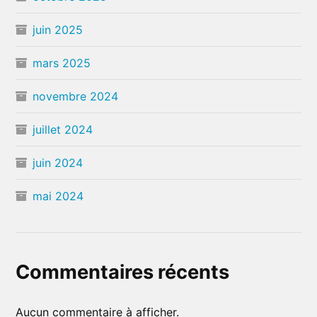
juin 2025
mars 2025
novembre 2024
juillet 2024
juin 2024
mai 2024
Commentaires récents
Aucun commentaire à afficher.