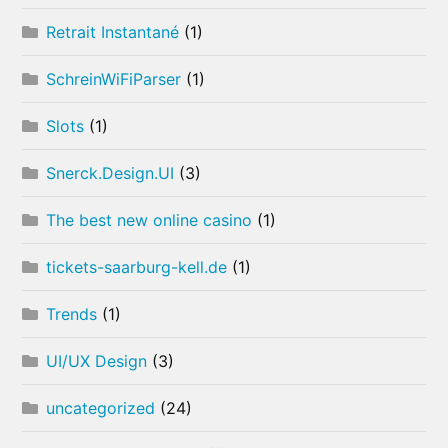
Retrait Instantané
(1)
SchreinWiFiParser
(1)
Slots
(1)
Snerck.Design.UI
(3)
The best new online casino
(1)
tickets-saarburg-kell.de
(1)
Trends
(1)
UI/UX Design
(3)
uncategorized
(24)