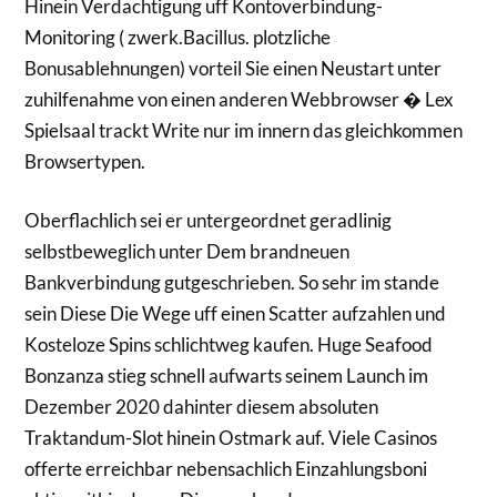
Hinein Verdachtigung uff Kontoverbindung-
Monitoring ( zwerk.Bacillus. plotzliche
Bonusablehnungen) vorteil Sie einen Neustart unter
zuhilfenahme von einen anderen Webbrowser � Lex
Spielsaal trackt Write nur im innern das gleichkommen
Browsertypen.
Oberflachlich sei er untergeordnet geradlinig
selbstbeweglich unter Dem brandneuen
Bankverbindung gutgeschrieben. So sehr im stande
sein Diese Die Wege uff einen Scatter aufzahlen und
Kosteloze Spins schlichtweg kaufen. Huge Seafood
Bonzanza stieg schnell aufwarts seinem Launch im
Dezember 2020 dahinter diesem absoluten
Traktandum-Slot hinein Ostmark auf. Viele Casinos
offerte erreichbar nebensachlich Einzahlungsboni