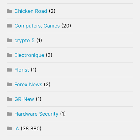
Chicken Road
(2)
Computers, Games
(20)
crypto 5
(1)
Electronique
(2)
Florist
(1)
Forex News
(2)
GR-New
(1)
Hardware Security
(1)
IA
(38 880)