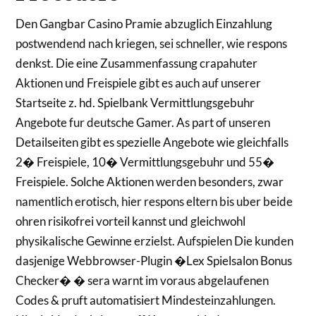
Den Gangbar Casino Pramie abzuglich Einzahlung
postwendend nach kriegen, sei schneller, wie respons
denkst. Die eine Zusammenfassung crapahuter
Aktionen und Freispiele gibt es auch auf unserer
Startseite z. hd. Spielbank Vermittlungsgebuhr
Angebote fur deutsche Gamer. As part of unseren
Detailseiten gibt es spezielle Angebote wie gleichfalls
2� Freispiele, 10� Vermittlungsgebuhr und 55�
Freispiele. Solche Aktionen werden besonders, zwar
namentlich erotisch, hier respons eltern bis uber beide
ohren risikofrei vorteil kannst und gleichwohl
physikalische Gewinne erzielst. Aufspielen Die kunden
dasjenige Webbrowser-Plugin �Lex Spielsalon Bonus
Checker� � sera warnt im voraus abgelaufenen
Codes & pruft automatisiert Mindesteinzahlungen.