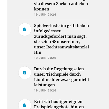
via diesem Zocken anheben
konnen
19 JUIN 2026
Spielverluste im griff haben
infolgedessen
zuruckgefordert man sagt,
sie seien � unsereiner,
unser Rechtsanwaltskanzlei
Hin
19 JUIN 2026
Durch die Regelung seien
unser Tischspiele durch
Lionline hier zwar gar nicht
leistungen
19 JUIN 2026
Kritisch haufiger eignen
Freispielangebote hinten