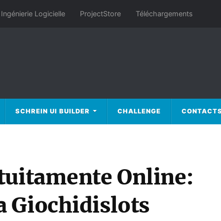
Ingénierie Logicielle
ProjectStore
Téléchargements
SCHREIN UI BUILDER
CHALLENGE
CONTACT
tuitamente Online:
 Giochidislots