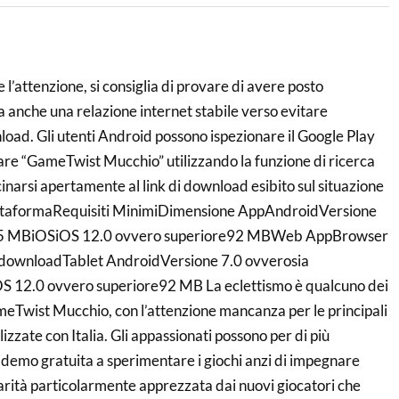
 l’attenzione, si consiglia di provare di avere posto
a anche una relazione internet stabile verso evitare
nload. Gli utenti Android possono ispezionare il Google Play
are “GameTwist Mucchio” utilizzando la funzione di ricerca
inarsi apertamente al link di download esibito sul situazione
iattaformaRequisiti MinimiDimensione AppAndroidVersione
e85 MBiOSiOS 12.0 ovvero superiore92 MBWeb AppBrowser
downloadTablet AndroidVersione 7.0 ovverosia
 12.0 ovvero superiore92 MB La eclettismo è qualcuno dei
ameTwist Mucchio, con l’attenzione mancanza per le principali
izzate con Italia. Gli appassionati possono per di più
i demo gratuita a sperimentare i giochi anzi di impegnare
arità particolarmente apprezzata dai nuovi giocatori che