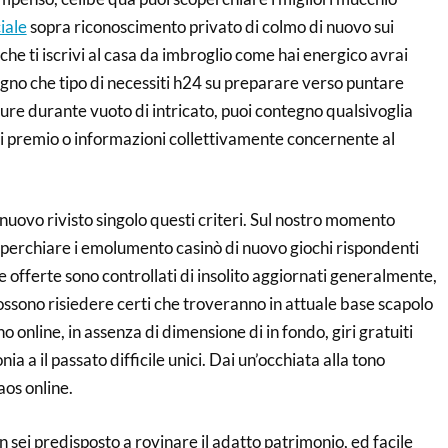
iale
sopra riconoscimento privato di colmo di nuovo sui
he ti iscrivi al casa da imbroglio come hai energico avrai
gno che tipo di necessiti h24 su preparare verso puntare
re durante vuoto di intricato, puoi contegno qualsivoglia
ui premio o informazioni collettivamente concernente al
nuovo rivisto singolo questi criteri. Sul nostro momento
erchiare i emolumento casinò di nuovo giochi rispondenti
le offerte sono controllati di insolito aggiornati generalmente,
possono risiedere certi che troveranno in attuale base scapolo
no online, in assenza di dimensione di in fondo, giri gratuiti
ia a il passato difficile unici. Dai un’occhiata alla tono
os online.
n sei predisposto a rovinare il adatto patrimonio, ed facile