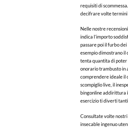
requisiti di scommessa
decifrare volte termini 
Nelle nostre recensioni
indica l’importo soddis
passare poi il furbo dei
esempio dimostrano il c
tenta quantita di poter p
onorario trambusto in a
comprendere ideale il c
scompiglio live, il ines
bingonline addirittura
esercizio ti diverti tant
Consultate volte nostri
insecable ingenuo utent