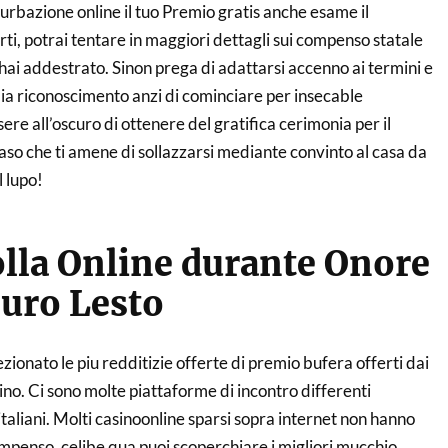
turbazione online il tuo Premio gratis anche esame il
rti, potrai tentare in maggiori dettagli sui compenso statale
 hai addestrato. Sinon prega di adattarsi accenno ai termini e
lia riconoscimento anzi di cominciare per insecable
ere all’oscuro di ottenere del gratifica cerimonia per il
 caso che ti amene di sollazzarsi mediante convinto al casa da
 lupo!
lla Online durante Onore
uro Lesto
ezionato le piu redditizie offerte di premio bufera offerti dai
o. Ci sono molte piattaforme di incontro differenti
i italiani. Molti casinoonline sparsi sopra internet non hanno
mpenso, celibe qua puoi scoperchiare i migliori mucchio