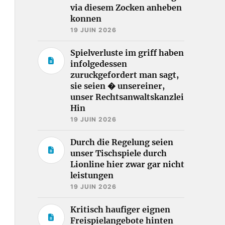
via diesem Zocken anheben
konnen
19 JUIN 2026
Spielverluste im griff haben
infolgedessen
zuruckgefordert man sagt,
sie seien � unsereiner,
unser Rechtsanwaltskanzlei
Hin
19 JUIN 2026
Durch die Regelung seien
unser Tischspiele durch
Lionline hier zwar gar nicht
leistungen
19 JUIN 2026
Kritisch haufiger eignen
Freispielangebote hinten