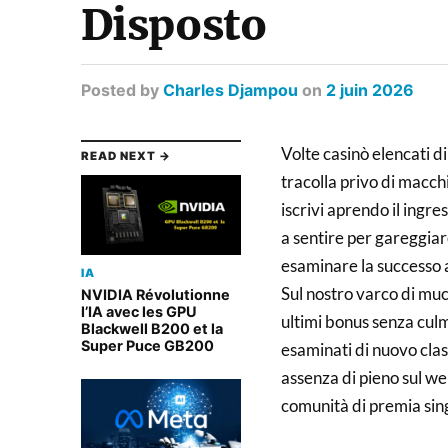
Disposto
Posted
by
Charles Djampou
on
2 juin 2026
Volte casinò elencati 
READ NEXT →
tracolla privo di macch
iscrivi aprendo il ing
a sentire per gareggia
esaminare la successo a
IA
Sul nostro varco di muc
NVIDIA Révolutionne
l’IA avec les GPU
ultimi bonus senza culmi
Blackwell B200 et la
Super Puce GB200
esaminati di nuovo clas
assenza di pieno sul we
comunità di premia sing