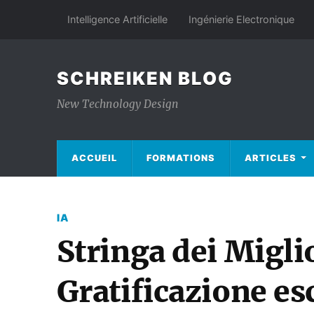
Intelligence Artificielle
Ingénierie Electronique
SCHREIKEN BLOG
New Technology Design
ACCUEIL
FORMATIONS
ARTICLES
IA
Stringa dei Migli
Gratificazione e