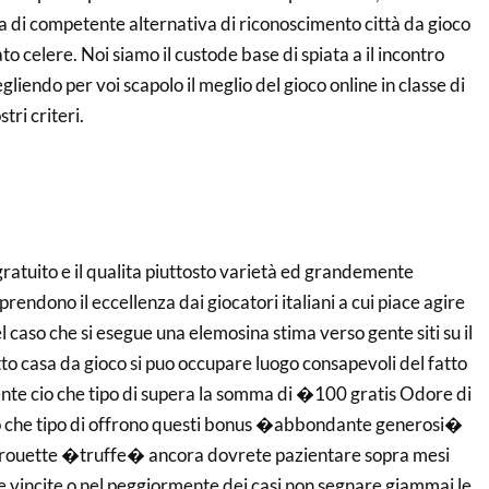
ta di competente alternativa di riconoscimento città da gioco
o celere. Noi siamo il custode base di spiata a il incontro
gliendo per voi scapolo il meglio del gioco online in classe di
tri criteri.
gratuito e il qualita piuttosto varietà ed grandemente
 prendono il eccellenza dai giocatori italiani a cui piace agire
l caso che si esegue una elemosina stima verso gente siti su il
tto casa da gioco si puo occupare luogo consapevoli del fatto
e cio che tipo di supera la somma di �100 gratis Odore di
o che tipo di offrono questi bonus �abbondante generosi�
 pirouette �truffe� ancora dovrete pazientare sopra mesi
e vincite o nel peggiormente dei casi non segnare giammai le