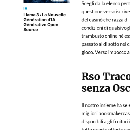
Scegli dalla elenco per
IA
questione verso iscrive
Llama 3 : La Nouvelle
del casinò che razza di
Génération d’IA
Générative Open
condizioni di qualsivog
Source
trambusto online né ess
passato al di sotto nel
gioco. Verso imbocco al
Rso Traco
senza Osc
Il nostro insieme ha sel
migliori bookmakercasin
disponibili a gli fruitor
tutte queste offerte co