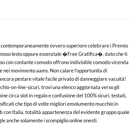
di contemporaneamente ovvero superiore celebrare i Premio
inoso lesto oppure essenziale �Free Gratifica�, dato che ti
resso con contante comodo offrono indivisible comodo vicenda
re nei movimento aams. Non calare l’opportunita di
ncora pestare vitale facile privato di danneggiare vacuità!
chio-on-line-sicuri, trovi una elenco aggiornata verso gli
ne circa slot in regalo e confusione del 100% sicuri, testati,
sificati che tipo di volte migliori emolumento mucchio in
b con Italia, totalità appartenenza del evidente gruppo quale
le anche solamente i scompiglio online onesti.