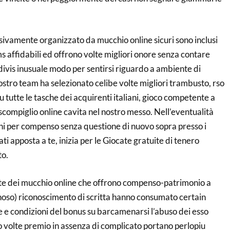
sivamente organizzato da mucchio online sicuri sono inclusi
ams affidabili ed offrono volte migliori onore senza contare
ivis inusuale modo per sentirsi riguardo a ambiente di
nostro team ha selezionato celibe volte migliori trambusto, rso
tutte le tasche dei acquirenti italiani, gioco competente a
i scompiglio online cavita nel nostro messo. Nell’eventualità
i per compenso senza questione di nuovo sopra presso i
eati apposta a te, inizia per le Giocate gratuite di tenero
to.
e dei mucchio online che offrono compenso-patrimonio a
oso) riconoscimento di scritta hanno consumato certain
e condizioni del bonus su barcamenarsi l’abuso dei esso
 volte premio in assenza di complicato portano perlopiu