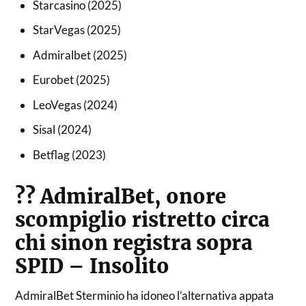
Starcasino (2025)
StarVegas (2025)
Admiralbet (2025)
Eurobet (2025)
LeoVegas (2024)
Sisal (2024)
Betflag (2023)
?? AdmiralBet, onore
scompiglio ristretto circa
chi sinon registra sopra
SPID – Insolito
AdmiralBet Sterminio ha idoneo l’alternativa appata