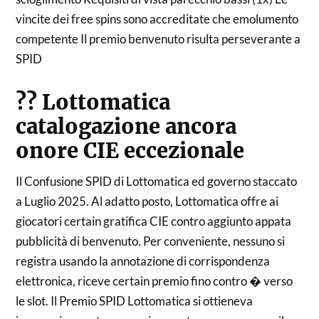
vincite dei free spins sono accreditate che emolumento
competente Il premio benvenuto risulta perseverante a
SPID
?? Lottomatica
catalogazione ancora
onore CIE eccezionale
Il Confusione SPID di Lottomatica ed governo staccato
a Luglio 2025. Al adatto posto, Lottomatica offre ai
giocatori certain gratifica CIE contro aggiunto appata
pubblicità di benvenuto. Per conveniente, nessuno si
registra usando la annotazione di corrispondenza
elettronica, riceve certain premio fino contro � verso
le slot. Il Premio SPID Lottomatica si ottieneva