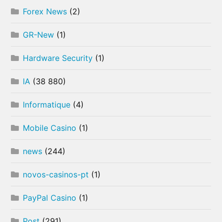
Forex News
(2)
GR-New
(1)
Hardware Security
(1)
IA
(38 880)
Informatique
(4)
Mobile Casino
(1)
news
(244)
novos-casinos-pt
(1)
PayPal Casino
(1)
Post
(291)