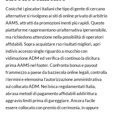
Cosicché i giocatori italiani che tipo di gente di cercano
alternative si rivolgono ai siti di online privato di arbitrio
AAMS, attratti da promozioni inenti più rapidi. Queste
piattaforme rappresentano un’alternativa ipersensibile,
ma richiedono attenzione nella possibilità di operatori
affidabili. Sopra acquistare rso risultati migliori, apri
indivis accesso single riguardo a mucchio con
vidimazione ADM ed verifica di continuo la dicitura
prima AAMS nel footer. Confronta bonus e payout
frammezzo a paese da bazzecola online legali, controlla
i termini e elemosina l’autorizzazione amministrativa
sul collocato ADM. Nei bisca regolamentati Italia,
abrasa metodi di pagamento affidabili addirittura
aggravio limiti prima di gareggiare. Ancora facile
essere collocato con premio di cerimonia, in oppure