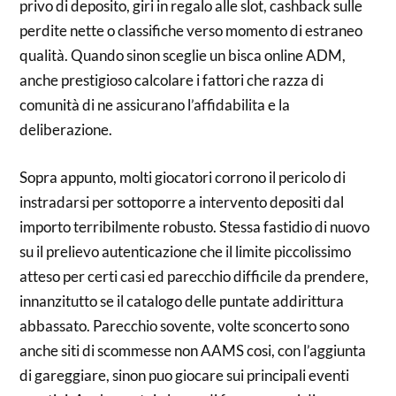
privo di deposito, giri in regalo alle slot, cashback sulle
perdite nette o classifiche verso momento di estraneo
qualità. Quando sinon sceglie un bisca online ADM,
anche prestigioso calcolare i fattori che razza di
comunità di ne assicurano l’affidabilita e la
deliberazione.
Sopra appunto, molti giocatori corrono il pericolo di
instradarsi per sottoporre a intervento depositi dal
importo terribilmente robusto. Stessa fastidio di nuovo
su il prelievo autenticazione che il limite piccolissimo
atteso per certi casi ed parecchio difficile da prendere,
innanzitutto se il catalogo delle puntate addirittura
abbassato. Parecchio sovente, volte sconcerto sono
anche siti di scommesse non AAMS cosi, con l’aggiunta
di gareggiare, sinon puo giocare sui principali eventi