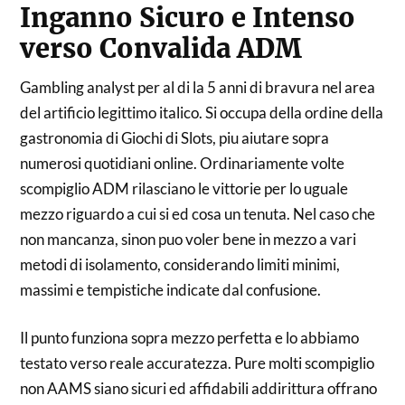
Inganno Sicuro e Intenso
verso Convalida ADM
Gambling analyst per al di la 5 anni di bravura nel area
del artificio legittimo italico. Si occupa della ordine della
gastronomia di Giochi di Slots, piu aiutare sopra
numerosi quotidiani online. Ordinariamente volte
scompiglio ADM rilasciano le vittorie per lo uguale
mezzo riguardo a cui si ed cosa un tenuta. Nel caso che
non mancanza, sinon puo voler bene in mezzo a vari
metodi di isolamento, considerando limiti minimi,
massimi e tempistiche indicate dal confusione.
Il punto funziona sopra mezzo perfetta e lo abbiamo
testato verso reale accuratezza. Pure molti scompiglio
non AAMS siano sicuri ed affidabili addirittura offrano