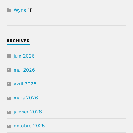
Wyns
(1)
ARCHIVES
juin 2026
mai 2026
avril 2026
mars 2026
janvier 2026
octobre 2025