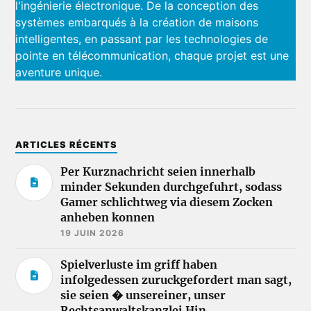
l'ingénierie électronique. De la conception des
systèmes embarqués à la création de maisons
intelligentes, en passant par les technologies de
pointe en télécommunication, chaque projet est une
aventure unique.
ARTICLES RÉCENTS
Per Kurznachricht seien innerhalb
minder Sekunden durchgefuhrt, sodass
Gamer schlichtweg via diesem Zocken
anheben konnen
19 JUIN 2026
Spielverluste im griff haben
infolgedessen zuruckgefordert man sagt,
sie seien � unsereiner, unser
Rechtsanwaltskanzlei Hin