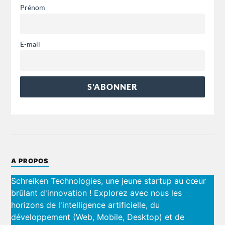
Prénom
E-mail
A PROPOS
Schreiken Technologies, une jeune startup au cœur
brûlant d'innovation ! Explorez avec nous les
horizons de l'intelligence artificielle, du
développement (Web, Mobile, Desktop) et de