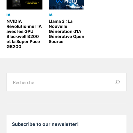
IA
IA
NVIDIA
Llama 3 : La
Révolutionne l’IA
Nouvelle
avec les GPU
Génération d’IA
Blackwell B200
Générative Open
et la Super Puce
Source
GB200
Subscribe to our newsletter!