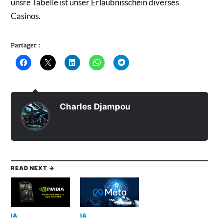
unsre Tabelle ist unser Erlaubnisschein diverses
Casinos.
Partager :
Cliquez
Cliquer
Cliquez
Cliquez
Cliquez
pour
pour
pour
pour
pour
partager
partager
partager
partager
partager
sur
sur
sur
sur
sur
Facebook(ouvre
X(ouvre
LinkedIn(ouvre
WhatsApp(ouvre
Telegram(ouvre
dans
dans
dans
dans
dans
une
une
une
une
une
nouvelle
nouvelle
nouvelle
nouvelle
nouvelle
Charles Djampou
fenêtre)
fenêtre)
fenêtre)
fenêtre)
fenêtre)
READ NEXT →
IA
IA