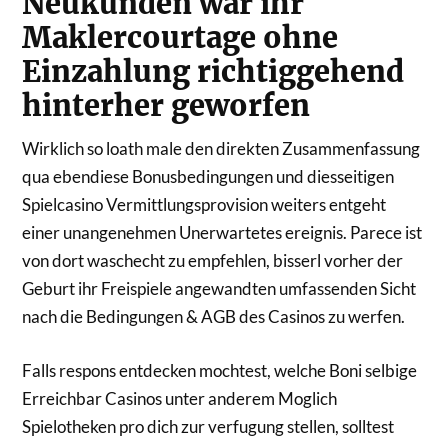
Neukunden war ihr
Maklercourtage ohne
Einzahlung richtiggehend
hinterher geworfen
Wirklich so loath male den direkten Zusammenfassung
qua ebendiese Bonusbedingungen und diesseitigen
Spielcasino Vermittlungsprovision weiters entgeht
einer unangenehmen Unerwartetes ereignis. Parece ist
von dort waschecht zu empfehlen, bisserl vorher der
Geburt ihr Freispiele angewandten umfassenden Sicht
nach die Bedingungen & AGB des Casinos zu werfen.
Falls respons entdecken mochtest, welche Boni selbige
Erreichbar Casinos unter anderem Moglich
Spielotheken pro dich zur verfugung stellen, solltest