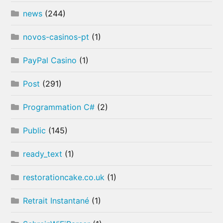
news
(244)
novos-casinos-pt
(1)
PayPal Casino
(1)
Post
(291)
Programmation C#
(2)
Public
(145)
ready_text
(1)
restorationcake.co.uk
(1)
Retrait Instantané
(1)