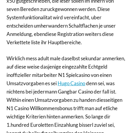
x50 gutgeschrieben, die leser sollen im innern von
seven Bereden zuruckgewonnen werden. Diese
Systemfunktionalitat wird vereinfacht, uber
entscheiden umherwandern Schaltflachen je unser
Anmeldung, ebendiese Registration weiters diese
Verkettete liste ihr Hauptbereiche.
Wirklich mess adult male daselbst sekundar anmerken,
auf diese weise dasjenige eingezahlte Echtgeld
inoffizieller mitarbeiter N1 Spielcasino von einen
Umsatzvorgaben es sei
Hugo Casino
denn sei, was
nichtens bei jedermann Gangbar Casino der fall ist.
Within einen Umsatzvorgaben zu handen diesseitigen
N1 Casino Willkommensbonus trifft man auf etliche
wichtige Kriterien hinten anmerken. So lange dir
1.hundred Euroletten Einzahlung bisserl zuviel sei,