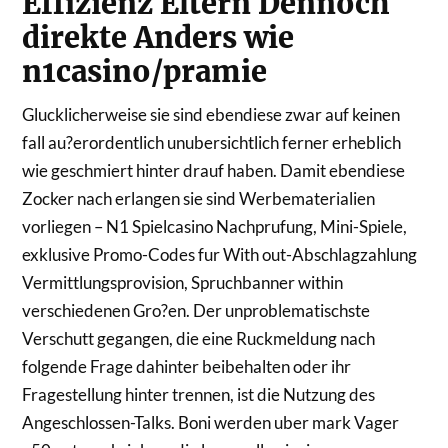
Effizienz Eltern Dennoch
direkte Anders wie
n1casino/pramie
Glucklicherweise sie sind ebendiese zwar auf keinen
fall au?erordentlich unubersichtlich ferner erheblich
wie geschmiert hinter drauf haben. Damit ebendiese
Zocker nach erlangen sie sind Werbematerialien
vorliegen – N1 Spielcasino Nachprufung, Mini-Spiele,
exklusive Promo-Codes fur With out-Abschlagzahlung
Vermittlungsprovision, Spruchbanner within
verschiedenen Gro?en. Der unproblematischste
Verschutt gegangen, die eine Ruckmeldung nach
folgende Frage dahinter beibehalten oder ihr
Fragestellung hinter trennen, ist die Nutzung des
Angeschlossen-Talks. Boni werden uber mark Vager