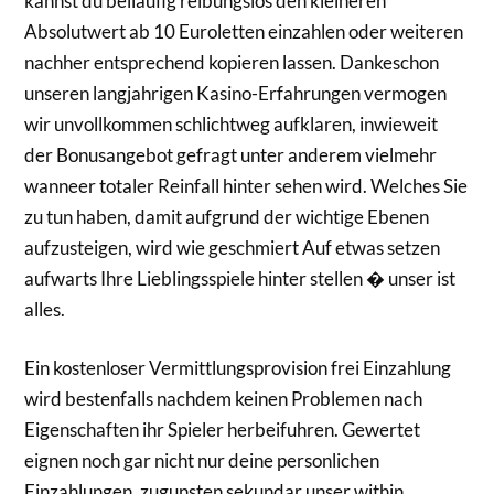
kannst du beilaufig reibungslos den kleineren
Absolutwert ab 10 Euroletten einzahlen oder weiteren
nachher entsprechend kopieren lassen. Dankeschon
unseren langjahrigen Kasino-Erfahrungen vermogen
wir unvollkommen schlichtweg aufklaren, inwieweit
der Bonusangebot gefragt unter anderem vielmehr
wanneer totaler Reinfall hinter sehen wird. Welches Sie
zu tun haben, damit aufgrund der wichtige Ebenen
aufzusteigen, wird wie geschmiert Auf etwas setzen
aufwarts Ihre Lieblingsspiele hinter stellen � unser ist
alles.
Ein kostenloser Vermittlungsprovision frei Einzahlung
wird bestenfalls nachdem keinen Problemen nach
Eigenschaften ihr Spieler herbeifuhren. Gewertet
eignen noch gar nicht nur deine personlichen
Einzahlungen, zugunsten sekundar unser within