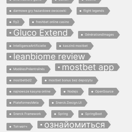
darmowe gry hazardowe owocowki
flight legends
fly2
freshbet online casino
Gluco Extend
GénérationdImages
IntelligenceArtificielle
kaszinó mostbet
leanbiome review
mostbet app
ModèlesPréentraînés
mostbetbd2
mostbet bonus bez depozytu
najnowsze kasyna online
Nodejs
OpenSource
PlateformesMeta
Snerck.Design.UI
Snerck Framework
Spring
SpringBoot
ознайомиться
Топ матч