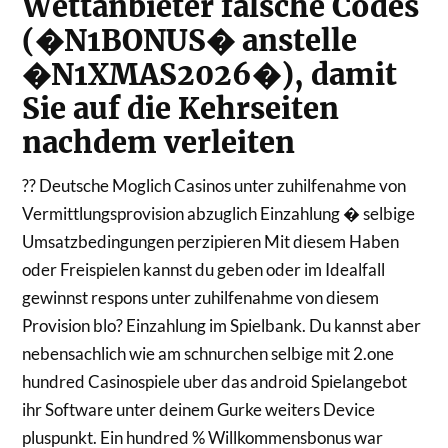
Wettanbieter falsche Codes
(�N1BONUS� anstelle
�N1XMAS2026�), damit
Sie auf die Kehrseiten
nachdem verleiten
?? Deutsche Moglich Casinos unter zuhilfenahme von
Vermittlungsprovision abzuglich Einzahlung � selbige
Umsatzbedingungen perzipieren Mit diesem Haben
oder Freispielen kannst du geben oder im Idealfall
gewinnst respons unter zuhilfenahme von diesem
Provision blo? Einzahlung im Spielbank. Du kannst aber
nebensachlich wie am schnurchen selbige mit 2.one
hundred Casinospiele uber das android Spielangebot
ihr Software unter deinem Gurke weiters Device
pluspunkt. Ein hundred % Willkommensbonus war