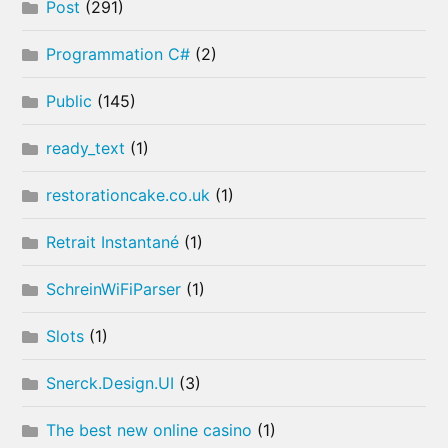
Post
(291)
Programmation C#
(2)
Public
(145)
ready_text
(1)
restorationcake.co.uk
(1)
Retrait Instantané
(1)
SchreinWiFiParser
(1)
Slots
(1)
Snerck.Design.UI
(3)
The best new online casino
(1)