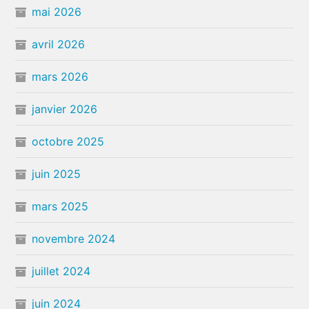
mai 2026
avril 2026
mars 2026
janvier 2026
octobre 2025
juin 2025
mars 2025
novembre 2024
juillet 2024
juin 2024