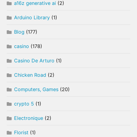
a16z generative ai
(2)
Arduino Library
(1)
Blog
(177)
casino
(178)
Casino De Arturo
(1)
Chicken Road
(2)
Computers, Games
(20)
crypto 5
(1)
Electronique
(2)
Florist
(1)