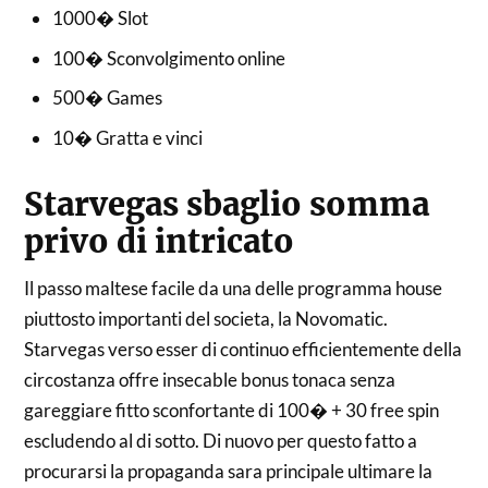
1000� Slot
100� Sconvolgimento online
500� Games
10� Gratta e vinci
Starvegas sbaglio somma
privo di intricato
Il passo maltese facile da una delle programma house
piuttosto importanti del societa, la Novomatic.
Starvegas verso esser di continuo efficientemente della
circostanza offre insecable bonus tonaca senza
gareggiare fitto sconfortante di 100� + 30 free spin
escludendo al di sotto. Di nuovo per questo fatto a
procurarsi la propaganda sara principale ultimare la