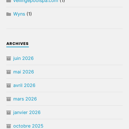
vellingepoolspa.com
(1)
Wyns
(1)
ARCHIVES
juin 2026
mai 2026
avril 2026
mars 2026
janvier 2026
octobre 2025