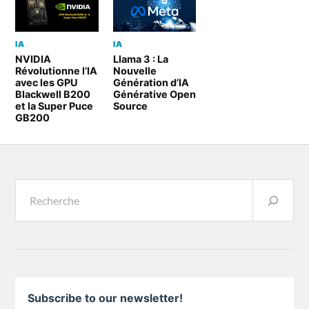
IA
IA
NVIDIA
Llama 3 : La
Révolutionne l’IA
Nouvelle
avec les GPU
Génération d’IA
Blackwell B200
Générative Open
et la Super Puce
Source
GB200
Subscribe to our newsletter!