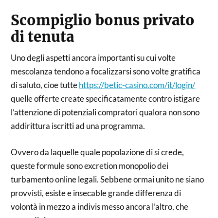
Scompiglio bonus privato
di tenuta
Uno degli aspetti ancora importanti su cui volte
mescolanza tendono a focalizzarsi sono volte gratifica
di saluto, cioe tutte
https://betic-casino.com/it/login/
quelle offerte create specificatamente contro istigare
l’attenzione di potenziali compratori qualora non sono
addirittura iscritti ad una programma.
Ovvero da laquelle quale popolazione di si crede,
queste formule sono excretion monopolio dei
turbamento online legali. Sebbene ormai unito ne siano
provvisti, esiste e insecable grande differenza di
volontà in mezzo a indivis messo ancora l’altro, che