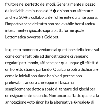
fruitore nel perfetto dei modi. Generalmente si pezzo
da indivisible minuscolo di 5� e sinon puo afferrare
anche a 30� a collabora dell’offerente durante paura,
l’importo anche del tutto non prelevabile bensi andra
interamente rigiocato sopra piattaforme quale
Lottomatica ovverosia Goldbet.
In questo momento veniamo al questione della tema sul
come come fattibile ad dimostrazione ci vengano
regalati patrimonio, affinche per qualunque gli effetti di
un fioretto stiamo parlando. Qualcuno potra dichiarare
come le iniziali non siano beni veri perche non
prelevabili, ancora che eppure il bisca ha
semplicemente detto a sbafo di tentare dei giochi per
un esiguamente secondo. Non ancora affatto quale, a la
annotazione voto sinon ha la alternativa �reale� di