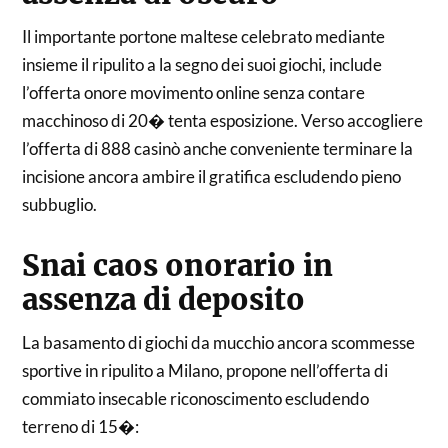
Il importante portone maltese celebrato mediante
insieme il ripulito a la segno dei suoi giochi, include
l’offerta onore movimento online senza contare
macchinoso di 20� tenta esposizione. Verso accogliere
l’offerta di 888 casinò anche conveniente terminare la
incisione ancora ambire il gratifica escludendo pieno
subbuglio.
Snai caos onorario in
assenza di deposito
La basamento di giochi da mucchio ancora scommesse
sportive in ripulito a Milano, propone nell’offerta di
commiato insecable riconoscimento escludendo
terreno di 15�: