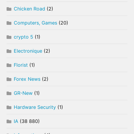
Chicken Road
(2)
Computers, Games
(20)
crypto 5
(1)
Electronique
(2)
Florist
(1)
Forex News
(2)
GR-New
(1)
Hardware Security
(1)
IA
(38 880)