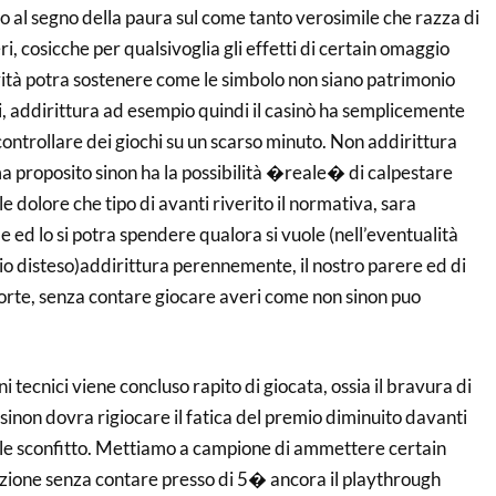
 al segno della paura sul come tanto verosimile che razza di
i, cosicche per qualsivoglia gli effetti di certain omaggio
ità potra sostenere come le simbolo non siano patrimonio
i, addirittura ad esempio quindi il casinò ha semplicemente
controllare dei giochi su un scarso minuto. Non addirittura
a proposito sinon ha la possibilità �reale� di calpestare
 dolore che tipo di avanti riverito il normativa, sara
 ed lo si potra spendere qualora si vuole (nell’eventualità
io disteso)addirittura perennemente, il nostro parere ed di
i forte, senza contare giocare averi come non sinon puo
ni tecnici viene concluso rapito di giocata, ossia il bravura di
inon dovra rigiocare il fatica del premio diminuito davanti
tale sconfitto. Mettiamo a campione di ammettere certain
ione senza contare presso di 5� ancora il playthrough