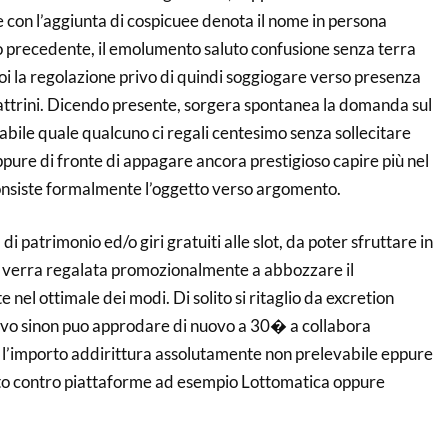
e con l’aggiunta di cospicuee denota il nome in persona
lo precedente, il emolumento saluto confusione senza terra
i la regolazione privo di quindi soggiogare verso presenza
ttrini. Dicendo presente, sorgera spontanea la domanda sul
abile quale qualcuno ci regali centesimo senza sollecitare
eppure di fronte di appagare ancora prestigioso capire più nel
consiste formalmente l’oggetto verso argomento.
à di patrimonio ed/o giri gratuiti alle slot, da poter sfruttare in
e verra regalata promozionalmente a abbozzare il
nel ottimale dei modi. Di solito si ritaglio da excretion
vo sinon puo approdare di nuovo a 30� a collabora
, l’importo addirittura assolutamente non prelevabile eppure
ato contro piattaforme ad esempio Lottomatica oppure