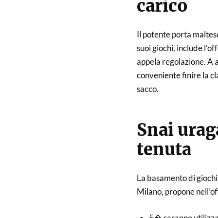
carico
Il potente porta maltes
suoi giochi, include l’
appela regolazione. A a
conveniente finire la c
sacco.
Snai urag
tenuta
La basamento di giochi
Milano, propone nell’o
5� saranno utilizzab