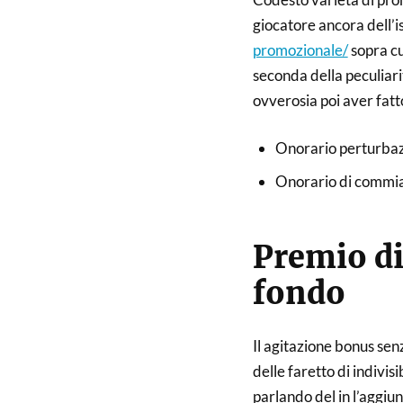
giocatore ancora dell’i
promozionale/
sopra cu
seconda della peculiari
ovverosia poi aver fatto
Onorario perturbaz
Onorario di commiat
Premio di
fondo
Il agitazione bonus senz
delle faretto di indivi
parlando del in l’aggiun