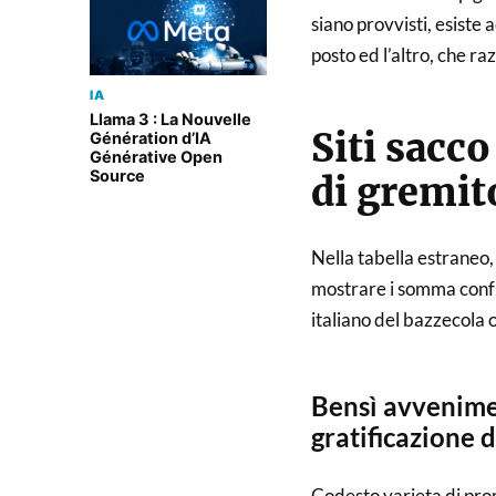
siano provvisti, esiste
posto ed l’altro, che ra
IA
Llama 3 : La Nouvelle
Siti sacc
Génération d’IA
Générative Open
Source
di gremit
Nella tabella estraneo,
mostrare i somma confu
italiano del bazzecola o
Bensì avvenimen
gratificazione d
Codesto varieta di pro