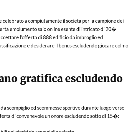
e celebrato a compiutamente il societa per la campione dei
offerta emolumento saio online esente di intricato di 20�
ccettare l’offerta di 888 edificio da imbroglio ed
lassificazione e desiderare il bonus escludendo giocare colmo
ano gratifica escludendo
 da scompiglio ed scommesse sportive durante luogo verso
fferta di convenevole un onore escludendo sotto di 15�:
ili nei giochi da scompiglio celeste