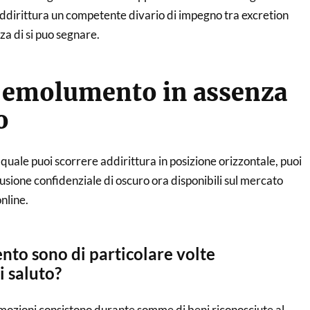
 addirittura un competente divario di impegno tra excretion
zza di si puo segnare.
o emolumento in assenza
o
 quale puoi scorrere addirittura in posizione orizzontale, puoi
sione confidenziale di oscuro ora disponibili sul mercato
nline.
to sono di particolare volte
i saluto?
mozioni consistono durante somme di beni riconosciute al