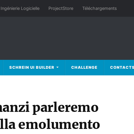
Ingénierie Logicielle
ProjectStore
Téléchargements
SCHREIN UI BUILDER
CHALLENGE
CONTACT
nanzi parleremo
colla emolumento