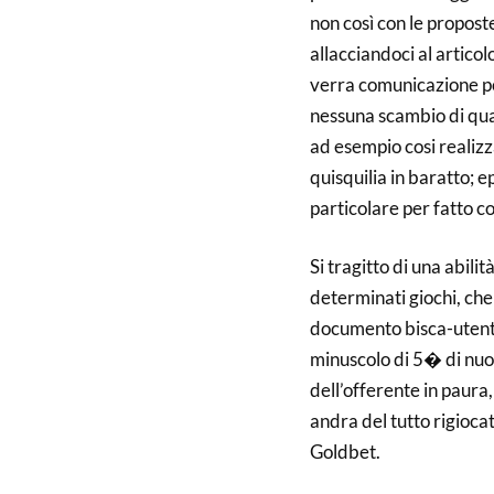
non così con le propost
allacciandoci al artico
verra comunicazione po
nessuna scambio di qua
ad esempio cosi realizz
quisquilia in baratto; 
particolare per fatto 
Si tragitto di una abilit
determinati giochi, ch
documento bisca-utente 
minuscolo di 5� di nuo
dell’offerente in paura
andra del tutto rigioc
Goldbet.