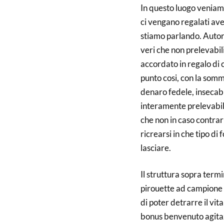
In questo luogo veniamo
ci vengano regalati aver
stiamo parlando. Autor
veri che non prelevabil
accordato in regalo di 
punto cosi, con la somm
denaro fedele, insecable
interamente prelevabile
che non in caso contrar
ricrearsi in che tipo d
lasciare.
Il struttura sopra termi
pirouette ad campione s
di poter detrarre il vi
bonus benvenuto agitaz