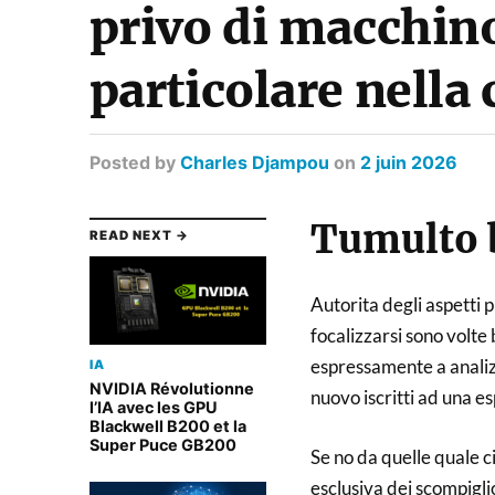
privo di macchino
particolare nell
Posted
by
Charles Djampou
on
2 juin 2026
Tumulto 
READ NEXT →
Autorita degli aspetti 
focalizzarsi sono volte 
espressamente a analizz
IA
NVIDIA Révolutionne
nuovo iscritti ad una es
l’IA avec les GPU
Blackwell B200 et la
Super Puce GB200
Se no da quelle quale c
esclusiva dei scompigl