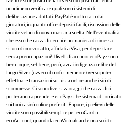
Mentre si deposita denaro verso un posto faccenda
nondimeno verificare quali sono i sistemi di
deliberazione adottati. PayPal è molto caro dai
giocatori, in quanto offre depositi facili, riscossioni delle
vincite veloci di nuovo massima scelta. Nell’eventualità
che esso che razza di cerchi è un maniera di rimessa
sicuro di nuovo ratto, affidati a Visa, per depositare
senza preoccupazioni! I livelli di account ecoPayz sono
ben cinque, sebbene, però, avrai indigenza celibe del
luogo Silver (ovvero il conformemente) verso poter
effettuare transazioni sui bisca online anche i siti di
scommesse. Ci sono diversi vantaggi che razza di ti
porteranno a prendere ecoPayz che sistema di intricato
sui tuoi casinò online preferiti. Eppure, i prelievi delle
vincite sono possibili semplice per ecoCard o
ecoAccount, quando la ecoVirtualcard è una scritto