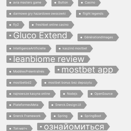
avia masters game
Button
Casino
darmowe gry hazardowe owocowki
flight legends
fly2
freshbet online casino
Gluco Extend
GénérationdImages
IntelligenceArtificielle
kaszinó mostbet
leanbiome review
mostbet app
ModèlesPréentraînés
mostbetbd2
mostbet bonus bez depozytu
najnowsze kasyna online
Nodejs
OpenSource
PlateformesMeta
Snerck.Design.UI
Snerck Framework
Spring
SpringBoot
ознайомиться
Топ матч