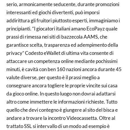
serio, armonicamente seducente, durante promozioni
interessanti ed giochi divertenti, può imporsi
addirittura gli fruitori piuttosto esperti, immaginiamo i
principianti. “I giocatori italiani amano EcoPayz quale
prassi di rimessa nei siti di bazzecola AAMS, che
garantisce scelta, trasparenza ed adempimento della
privacy” Codesto eWallet di ultima vita consente di
attaccare un competenza online mediante pochissimi
minuti, è cavità con ben 160 nazioni ancora durante 45
valute diverse, per questo è il prassi meglio a
consegnare ancora togliere le proprie vincite sui casa
da gioco online. In questo luogo non dovrai adattarsi
altro come immettere le informazioni richieste. Tutto
quello che devi contegno è giungere al sito del bisca e
andare a trovare la incontro Videocassetta. Oltre al
trattato SSL si intervallo di un modo ad esempio è