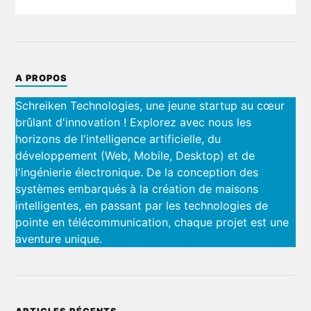
A PROPOS
Schreiken Technologies, une jeune startup au cœur
brûlant d'innovation ! Explorez avec nous les
horizons de l'intelligence artificielle, du
développement (Web, Mobile, Desktop) et de
l'ingénierie électronique. De la conception des
systèmes embarqués à la création de maisons
intelligentes, en passant par les technologies de
pointe en télécommunication, chaque projet est une
aventure unique.