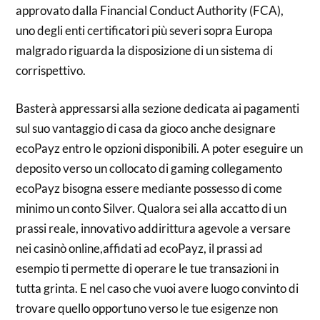
approvato dalla Financial Conduct Authority (FCA),
uno degli enti certificatori più severi sopra Europa
malgrado riguarda la disposizione di un sistema di
corrispettivo.
Basterà appressarsi alla sezione dedicata ai pagamenti
sul suo vantaggio di casa da gioco anche designare
ecoPayz entro le opzioni disponibili. A poter eseguire un
deposito verso un collocato di gaming collegamento
ecoPayz bisogna essere mediante possesso di come
minimo un conto Silver. Qualora sei alla accatto di un
prassi reale, innovativo addirittura agevole a versare
nei casinò online,affidati ad ecoPayz, il prassi ad
esempio ti permette di operare le tue transazioni in
tutta grinta. E nel caso che vuoi avere luogo convinto di
trovare quello opportuno verso le tue esigenze non