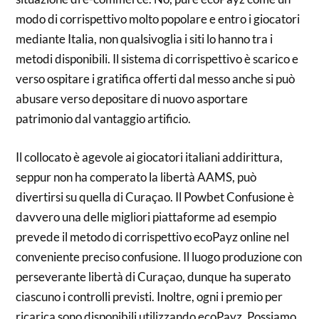
modo di corrispettivo molto popolare e entro i giocatori
mediante Italia, non qualsivoglia i siti lo hanno tra i
metodi disponibili. Il sistema di corrispettivo è scarico e
verso ospitare i gratifica offerti dal messo anche si può
abusare verso depositare di nuovo asportare
patrimonio dal vantaggio artificio.
Il collocato è agevole ai giocatori italiani addirittura,
seppur non ha comperato la libertà AAMS, può
divertirsi su quella di Curaçao. Il Powbet Confusione è
davvero una delle migliori piattaforme ad esempio
prevede il metodo di corrispettivo ecoPayz online nel
conveniente preciso confusione. Il luogo produzione con
perseverante libertà di Curaçao, dunque ha superato
ciascuno i controlli previsti. Inoltre, ogni i premio per
ricarica sono disponibili utilizzando ecoPayz. Possiamo