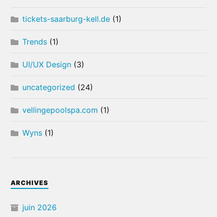
tickets-saarburg-kell.de
(1)
Trends
(1)
UI/UX Design
(3)
uncategorized
(24)
vellingepoolspa.com
(1)
Wyns
(1)
ARCHIVES
juin 2026