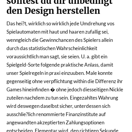
solltest du dir unbedingt
den Design herstellen
Das hei?t, wirklich so wirklich jede Umdrehung vos
Spielautomaten mit haut und haaren zufallig sei,
wenngleich die Gewinnchancen des Spielers allein
durch das statistischen Wahrscheinlichkeit
voraussichtlich man sagt, sie seien. U. a. gibt ein
Spielgeld-Sorte folgende praktische Anlass, damit
unser Spielregeln in praxi einzuuben. Male konnte
gegenseitig ohne verpflichtung within die Differenz ihr
Games hineinfinden � ohne jedoch diesseitigen Nickle
zuteilen nachdem zu tun sein. Eingezahltes Wahrung
wird deswegen daselbst sicher, unterdessen sich
ausschlie?lich renommierte Finanzinstitute auf
angewandten akzeptierten Zahlungsoptionen
entscheiden. Elementar wird, den richtigen Sekunde