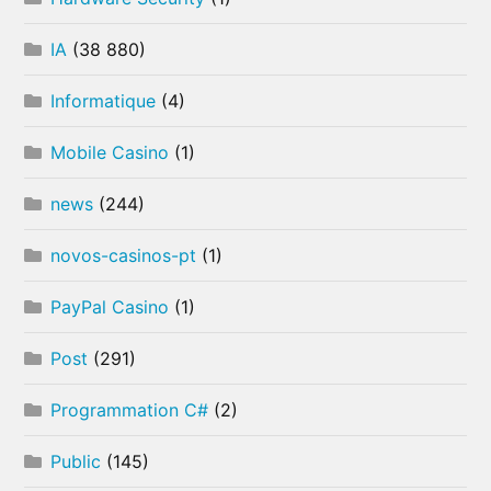
IA
(38 880)
Informatique
(4)
Mobile Casino
(1)
news
(244)
novos-casinos-pt
(1)
PayPal Casino
(1)
Post
(291)
Programmation C#
(2)
Public
(145)