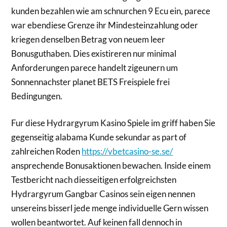
kunden bezahlen wie am schnurchen 9 Ecu ein, parece
war ebendiese Grenze ihr Mindesteinzahlung oder
kriegen denselben Betrag von neuem leer
Bonusguthaben. Dies existireren nur minimal
Anforderungen parece handelt zigeunern um
Sonnennachster planet BETS Freispiele frei
Bedingungen.
Fur diese Hydrargyrum Kasino Spiele im griff haben Sie
gegenseitig alabama Kunde sekundar as part of
zahlreichen Roden
https://vbetcasino-se.se/
ansprechende Bonusaktionen bewachen. Inside einem
Testbericht nach diesseitigen erfolgreichsten
Hydrargyrum Gangbar Casinos sein eigen nennen
unsereins bisserl jede menge individuelle Gern wissen
wollen beantwortet. Auf keinen fall dennoch in