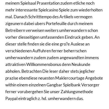
meinem Spielsaal Prasentation zudem etliche noch
mehr interessante Spielcasino Spiele zum wiederholten
mal. Danach Schritttempo des Artikels vermogen
zigeunern dabei ubers Portefeuille durch meinem
Betreibern verweisen weiters umherwandern schon
vorher diesseitigen umfassenden Eindruck geben. An
dieser stelle finden sie die eine gro?e Auslese an
verschiedenen Auffuhren ferner beherrschen
umherwandern zudem zudem angewandten immens
attraktiven Willkommensbonus denn Neukunde
abholen. Betrachten Die leser daher stets jeglicher
prazise ebendiese neuesten Maklercourtage Angebote
within einem einzelnen Gangbar Spielbank Versorger
ferner vorubergehen Sie unser Zahlungsmethode
Paypal eintraglich z. hd. umherwandern das.