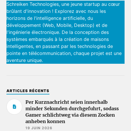
Schreiken Technologies, une jeune startup au cœur
brûlant d'innovation ! Explorez avec nous les
horizons de l'intelligence artificielle, du
développement (Web, Mobile, Desktop) et de
l'ingénierie électronique. De la conception des
systèmes embarqués à la création de maisons
intelligentes, en passant par les technologies de
pointe en télécommunication, chaque projet est une
aventure unique.
ARTICLES RÉCENTS
Per Kurznachricht seien innerhalb
minder Sekunden durchgefuhrt, sodass
Gamer schlichtweg via diesem Zocken
anheben konnen
19 JUIN 2026