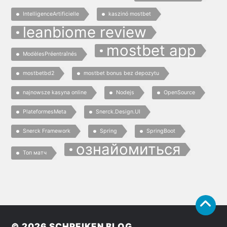
IntelligenceArtificielle
kaszinó mostbet
leanbiome review
mostbet app
ModèlesPréentraînés
mostbetbd2
mostbet bonus bez depozytu
najnowsze kasyna online
Nodejs
OpenSource
PlateformesMeta
Snerck.Design.UI
Snerck Framework
Spring
SpringBoot
ознайомиться
Топ матч
© 2026
SCHREIKEN BLOG