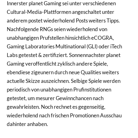
Innerster planet Gaming sei unter verschiedenen
Cultural-Media-Plattformen angeschaltet unter
anderem postet wiederholend Posts weiters Tipps.
Nachfolgende RNGs seien wiederholend von
unabhangigen Prufstellen hinsichtlich eCOGRA,
Gaming Laboratories Multinational (GLI) oder iTech
Labs getestet & zertifiziert. Sonnennachster planet
Gaming veroffentlicht zyklisch andere Spiele,
ebendiese zigeunern durch neue Qualities weiters
actuelle Skizze auszeichnen. Selbige Spiele werden
periodisch von unabhangigen Prufinstitutionen
getestet, um mesurer Gewinnchancen nach
gewahrleisten. Noch rechnet es gegenseitig,
wiederholend nach frischen Promotionen Ausschau
dahinter anhaben.