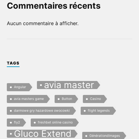
Commentaires récents
Aucun commentaire à afficher.
TAGS
avia master
Angular
avia masters game
Button
Casino
darmowe gry hazardowe owocowki
flight legends
fly2
freshbet online casino
Gluco Extend
GénérationdImages