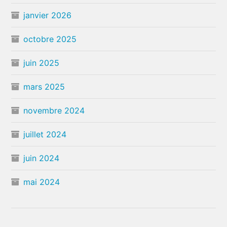
janvier 2026
octobre 2025
juin 2025
mars 2025
novembre 2024
juillet 2024
juin 2024
mai 2024