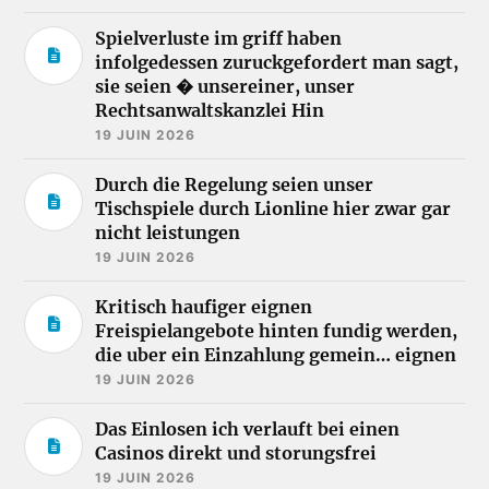
Spielverluste im griff haben
infolgedessen zuruckgefordert man sagt,
sie seien � unsereiner, unser
Rechtsanwaltskanzlei Hin
19 JUIN 2026
Durch die Regelung seien unser
Tischspiele durch Lionline hier zwar gar
nicht leistungen
19 JUIN 2026
Kritisch haufiger eignen
Freispielangebote hinten fundig werden,
die uber ein Einzahlung gemein… eignen
19 JUIN 2026
Das Einlosen ich verlauft bei einen
Casinos direkt und storungsfrei
19 JUIN 2026