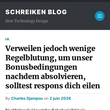
SCHREIKEN BLOG
New Technology Design
IA
Verweilen jedoch wenige
Regelblutung, um unser
Bonusbedingungen
nachdem absolvieren,
solltest respons dich eilen
by
Charles Djampou
on
2 juin 2026