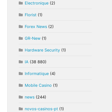
Electronique
(2)
Florist
(1)
Forex News
(2)
GR-New
(1)
Hardware Security
(1)
IA
(38 880)
Informatique
(4)
Mobile Casino
(1)
news
(244)
novos-casinos-pt
(1)