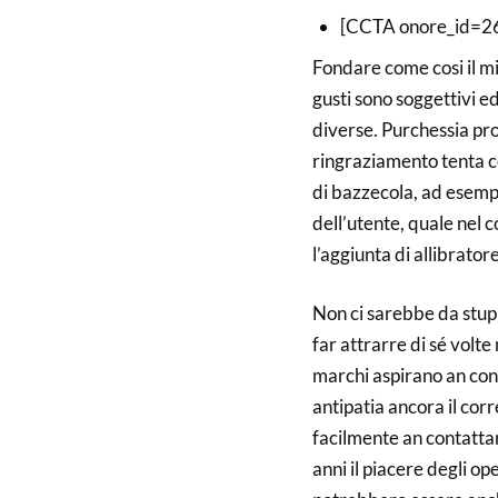
[CCTA onore_id=260
Fondare come cosi il mi
gusti sono soggettivi e
diverse. Purchessia pr
ringraziamento tenta c
di bazzecola, ad esemp
dell’utente, quale nel 
l’aggiunta di allibrator
Non ci sarebbe da stupi
far attrarre di sé volt
marchi aspirano an con
antipatia ancora il co
facilmente an contattar
anni il piacere degli o