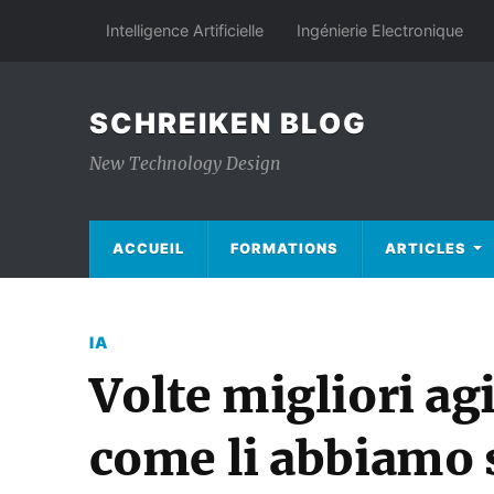
Intelligence Artificielle
Ingénierie Electronique
SCHREIKEN BLOG
New Technology Design
ACCUEIL
FORMATIONS
ARTICLES
IA
Volte migliori ag
come li abbiamo s