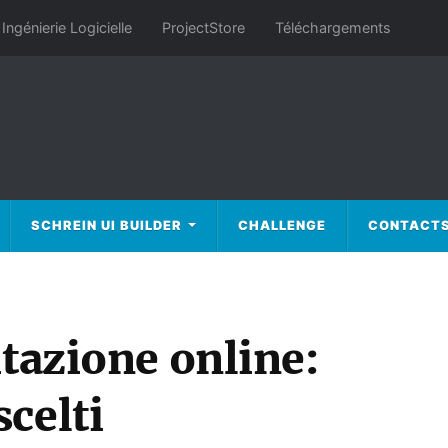
Ingénierie Logicielle
ProjectStore
Téléchargements
SCHREIN UI BUILDER
CHALLENGE
CONTACT
itazione online:
celti