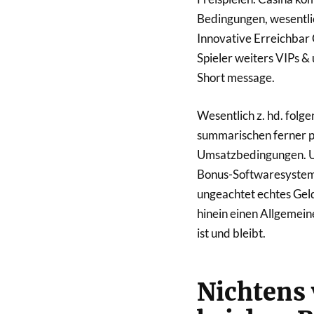
Bedingungen, wesentlic
Innovative Erreichbar 
Spieler weiters VIPs &
Short message.
Wesentlich z. hd. folg
summarischen ferner p
Umsatzbedingungen. U
Bonus-Softwaresystem e
ungeachtet echtes Geld
hinein einen Allgemei
ist und bleibt.
Nichtens