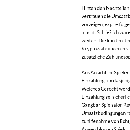
Hinten den Nachteilen 
vertrauen die Umsatz
vorzeigen, expire folge
macht. Schlie?lich ware
weiters Die kunden den
Kryptowahrungen ersta
zusatzliche Zahlungso
Aus Ansicht ihr Spieler
Einzahlung um dasjenig
Welches Gerecht werde
Einzahlung sei sicherl
Gangbar Spielsalon Re
Umsatzbedingungen rei
zuhilfenahme von Echt
Angeschlossen Spielsa