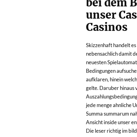
bei dem 
unser Ca
Casinos
Skizzenhaft handelt es
nebensachlich damit d
neuesten Spielautomate
Bedingungen aufsuchen
aufklaren, hinein wel
gelte. Daruber hinaus 
Auszahlungsbedingung
jede menge ahnliche U
Summa summarum nahel
Ansicht inside unser 
Die leser richtig im bi