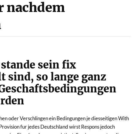
er nachdem
n
 stande sein fix
t sind, so lange ganz
 Geschaftsbedingungen
urden
en oder Verschlingen ein Bedingungen je diesseitigen With
rovision fur jedes Deutschland wirst Respons jedoch